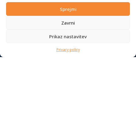
Sprejmi
ABOUT US
Zavrni
CALIFORNIA CAMPERS, Gorazd Kunej s.p.
Prikaz nastavitev
Vrhovci, cesta IX 7
1000 Ljubljana
Slovenia
Privacy policy
info@vwcaliforniacampers.com
MENU
Shop
Motorhome rental
Camping equipment rental
Route planning
Blog
General rental terms and conditions
My account
LATEST FROM OUR BLOG
Ski Weekend at Fanningberg, Austria
Giro d’Italia 2023: Experience on Monte Lussari
Hungary for Labor Day holidays