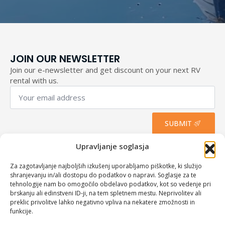
JOIN OUR NEWSLETTER
Join our e-newsletter and get discount on your next RV
rental with us.
Your
email
address
*
SUBMIT
I agree to the terms of use and wish to receive newsletters.
Upravljanje soglasja
Za zagotavljanje najboljših izkušenj uporabljamo piškotke, ki služijo
shranjevanju in/ali dostopu do podatkov o napravi. Soglasje za te
tehnologije nam bo omogočilo obdelavo podatkov, kot so vedenje pri
brskanju ali edinstveni ID-ji, na tem spletnem mestu. Neprivolitev ali
preklic privolitve lahko negativno vpliva na nekatere zmožnosti in
funkcije.