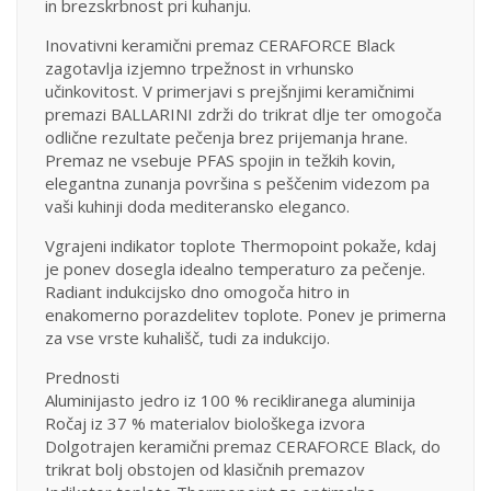
in brezskrbnost pri kuhanju.
Inovativni keramični premaz CERAFORCE Black
zagotavlja izjemno trpežnost in vrhunsko
učinkovitost. V primerjavi s prejšnjimi keramičnimi
premazi BALLARINI zdrži do trikrat dlje ter omogoča
odlične rezultate pečenja brez prijemanja hrane.
Premaz ne vsebuje PFAS spojin in težkih kovin,
elegantna zunanja površina s peščenim videzom pa
vaši kuhinji doda mediteransko eleganco.
Vgrajeni indikator toplote Thermopoint pokaže, kdaj
je ponev dosegla idealno temperaturo za pečenje.
Radiant indukcijsko dno omogoča hitro in
enakomerno porazdelitev toplote. Ponev je primerna
za vse vrste kuhališč, tudi za indukcijo.
Prednosti
Aluminijasto jedro iz 100 % recikliranega aluminija
Ročaj iz 37 % materialov biološkega izvora
Dolgotrajen keramični premaz CERAFORCE Black, do
trikrat bolj obstojen od klasičnih premazov