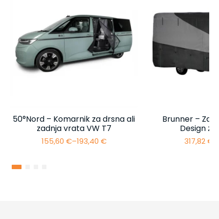
50°Nord – Komarnik za drsna ali
Brunner – Zašč
zadnja vrata VW T7
Design za
155,60
€
–
193,40
€
317,82
€
–
Cenovni
razpon:
od
155,60 €
do
193,40 €