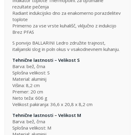
Indikator toplote Thermopoint za optimalne
rezultate pečenja
Radiant indukcijsko dno za enakomerno porazdelitev
toplote
Primerno za vse vrste kuhališč, vključno z indukcijo
Brez PFAS
S ponvijo BALLARINI Ledro združite trajnost,
italijanski slog in poln okus v vsakodnevnem kuhanju.
Tehnične lastnosti – Velikost S
Barva: bež, črna
Splošna velikost: S
Material: aluminij
Višina: 8,2 cm
Premer: 20 cm
Neto teža: 606 g
Velikost pakiranja: 36,6 x 20,8 x 8,2 cm
Tehnične lastnosti – Velikost M
Barva: bež, črna
Splošna velikost: M
Material: aluminij