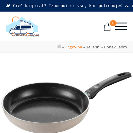
🏕️ Greš kampirat? Izposodi si vse, kar potrebuješ za
0
»
Trgovina
»
Ballarini – Ponev Ledro