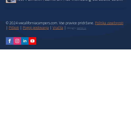
© 2024 vwcaliforniacampers.com. Vse pravice pridržane.
Politika zasebnosti
|
Piškoti
|
Pogoji poslovanja
|
Vračila
|
design:
webx.si