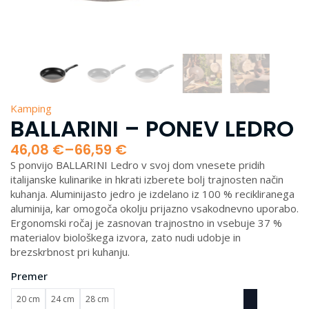
Kamping
BALLARINI – PONEV LEDRO
46,08
€
–
66,59
€
Cenovni
S ponvijo BALLARINI Ledro v svoj dom vnesete pridih
razpon:
italijanske kulinarike in hkrati izberete bolj trajnosten način
od
kuhanja. Aluminijasto jedro je izdelano iz 100 % recikliranega
46,08 €
aluminija, kar omogoča okolju prijazno vsakodnevno uporabo.
do
Ergonomski ročaj je zasnovan trajnostno in vsebuje 37 %
66,59 €
materialov biološkega izvora, zato nudi udobje in
brezskrbnost pri kuhanju.
Premer
20 cm
24 cm
28 cm