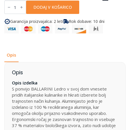
Ballarini
-
DODAJ V KOŠARICO
Ponev
Ledro
količina
Garancija proizvajalca: 2 leti
Rok dobave: 10 dni
Opis
Opis
Opis izdelka
S ponvijo BALLARINI Ledro v svoj dom vnesete
pridih italijanske kulinarike in hkrati izberete bolj
trajnosten način kuhanja. Aluminijasto jedro je
izdelano iz 100 % recikliranega aluminija, kar
omogoča okolju prijazno vsakodnevno uporabo.
Ergonomski ročaj je zasnovan trajnostno in vsebuje
37 % materialov biološkega izvora, zato nudi udobje