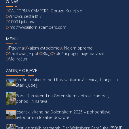
O NAS
CALIFORNIA CAMPERS, Gorazd Kunej s.p.
Vrhovci, cesta IX 7
1000 Ljubljana
info@vwcaliforniacampers.com
MENU
Trgovina
Najem avtodomov
Najem opreme
Načrtovanje poti
Blog
Splošni pogoji najema vozil
Moj račun
ZADNJE OBJAVE
Družinski vikend med Karavankami: Zelenica, Triangel in
Stari Ljubelj
Podaljšan vikend na Gorenjskem z otroki: camper,
pohodi in narava
Jesenski vikend na Dolenjskem 2025 – pohodništvo,
avtodomi in lokalne dobrote
Test v zimskih razmerah: Fiat Weinsberg CaraSuite 650MF