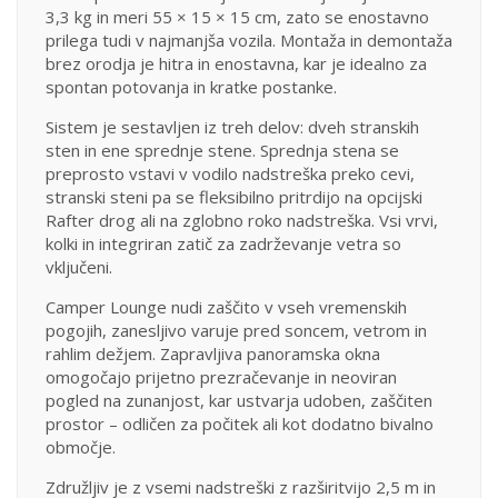
3,3 kg in meri 55 × 15 × 15 cm, zato se enostavno
prilega tudi v najmanjša vozila. Montaža in demontaža
brez orodja je hitra in enostavna, kar je idealno za
spontan potovanja in kratke postanke.
Sistem je sestavljen iz treh delov: dveh stranskih
sten in ene sprednje stene. Sprednja stena se
preprosto vstavi v vodilo nadstreška preko cevi,
stranski steni pa se fleksibilno pritrdijo na opcijski
Rafter drog ali na zglobno roko nadstreška. Vsi vrvi,
kolki in integriran zatič za zadrževanje vetra so
vključeni.
Camper Lounge nudi zaščito v vseh vremenskih
pogojih, zanesljivo varuje pred soncem, vetrom in
rahlim dežjem. Zapravljiva panoramska okna
omogočajo prijetno prezračevanje in neoviran
pogled na zunanjost, kar ustvarja udoben, zaščiten
prostor – odličen za počitek ali kot dodatno bivalno
območje.
Združljiv je z vsemi nadstreški z razširitvijo 2,5 m in