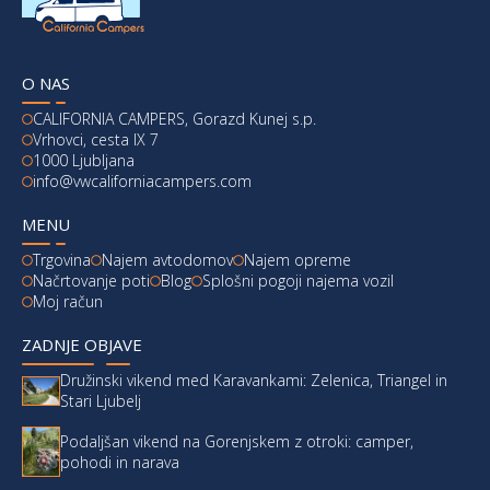
O NAS
CALIFORNIA CAMPERS, Gorazd Kunej s.p.
Vrhovci, cesta IX 7
1000 Ljubljana
info@vwcaliforniacampers.com
MENU
Trgovina
Najem avtodomov
Najem opreme
Načrtovanje poti
Blog
Splošni pogoji najema vozil
Moj račun
ZADNJE OBJAVE
Družinski vikend med Karavankami: Zelenica, Triangel in
Stari Ljubelj
Podaljšan vikend na Gorenjskem z otroki: camper,
pohodi in narava