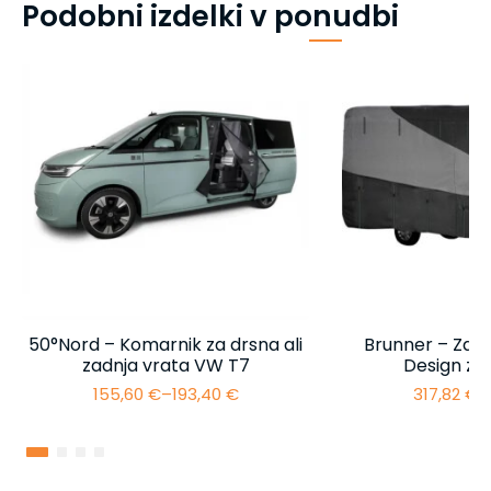
Podobni izdelki v ponudbi
50°Nord – Komarnik za drsna ali
Brunner – Zašč
zadnja vrata VW T7
Design za
155,60
€
–
193,40
€
317,82
€
–
Cenovni
razpon:
od
155,60 €
do