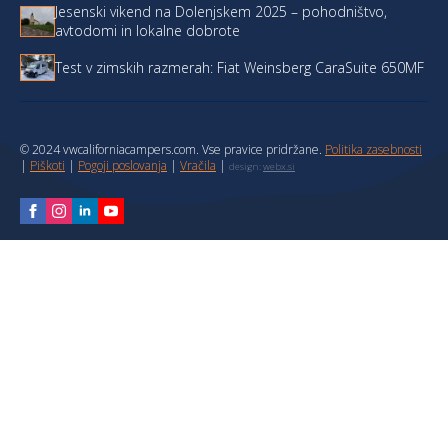
Jesenski vikend na Dolenjskem 2025 – pohodništvo,
avtodomi in lokalne dobrote
Test v zimskih razmerah: Fiat Weinsberg CaraSuite 650MF
© 2024 vwcaliforniacampers.com. Vse pravice pridržane.
Politika zasebnosti
|
Piškoti
|
Pogoji poslovanja
|
Vračila
|
design:
webx.si