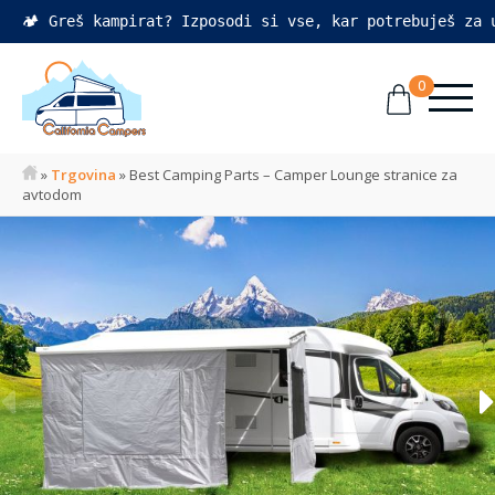
🏕️ Greš kampirat? Izposodi si vse, kar potrebuješ za
0
»
Trgovina
»
Best Camping Parts – Camper Lounge stranice za
avtodom