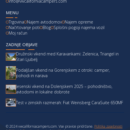
info@vwcaliforniacampers.com
MENU
Trgovina
Najem avtodomov
Najem opreme
Načrtovanje poti
Blog
Splošni pogoji najema vozil
Moj račun
ZADNJE OBJAVE
Družinski vikend med Karavankami: Zelenica, Triangel in
Stari Ljubelj
Podaljšan vikend na Gorenjskem z otroki: camper,
pohodi in narava
Jesenski vikend na Dolenjskem 2025 – pohodništvo,
avtodomi in lokalne dobrote
Test v zimskih razmerah: Fiat Weinsberg CaraSuite 650MF
© 2024 vwcaliforniacampers.com. Vse pravice pridržane.
Politika zasebnosti