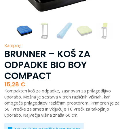
Kamping
BRUNNER – KOŠ ZA
ODPADKE BIO BOY
COMPACT
15,28
€
Kompakten koš za odpadke, zasnovan za prilagodljivo
uporabo. Možna je sestava v treh različnih višinah, kar
omogoča prilagoditev različnim prostorom. Primeren je za
50 l vrečke za smeti in vključuje 10 vrečk za takojšnjo
uporabo. Največja višina znaša 66 cm.
Na voljo za naročilo brez zaloge