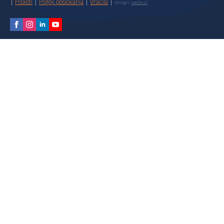
|
Piškoti
|
Pogoji poslovanja
|
Vračila
|
design:
webx.si