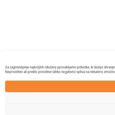
Za zagotavljanje najboljših izkušenj uporabljamo piškotke, ki služijo shran
Neprivolitev ali preklic privolitve lahko negativno vpliva na nekatere zmožnos