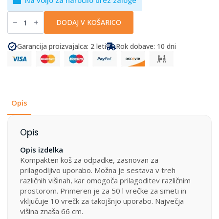
Brunner
-
DODAJ V KOŠARICO
Koš
za
odpadke
Garancija proizvajalca: 2 leti
Rok dobave: 10 dni
Bio
Boy
Compact
količina
Opis
Opis
Opis izdelka
Kompakten koš za odpadke, zasnovan za
prilagodljivo uporabo. Možna je sestava v treh
različnih višinah, kar omogoča prilagoditev različnim
prostorom. Primeren je za 50 l vrečke za smeti in
vključuje 10 vrečk za takojšnjo uporabo. Največja
višina znaša 66 cm.