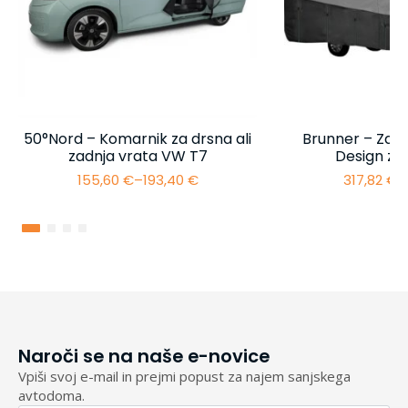
50°Nord – Komarnik za drsna ali
Brunner – Zašč
zadnja vrata VW T7
Design za
155,60
€
–
193,40
€
317,82
€
–
Cenovni
razpon:
od
155,60 €
do
193,40 €
Naroči se na naše e-novice
Vpiši svoj e-mail in prejmi popust za najem sanjskega
avtodoma.