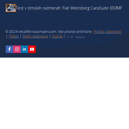
Test v zimskih razmerah: Fiat Weinsberg CaraSuite 650MF
© 2024 vwcaliforniacampers.com. Vse pravice pridržane.
Politika zasebnosti
|
Piškoti
|
Pogoji poslovanja
|
Vračila
|
design:
webx.si