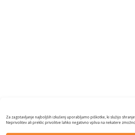
Za zagotavljanje najboljših izkušenj uporabljamo piškotke, ki služijo shran
Neprivolitev ali preklic privolitve lahko negativno vpliva na nekatere zmožnos