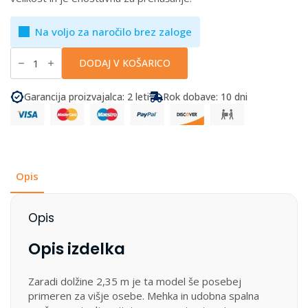
Na voljo za naročilo brez zaloge
Brunner
-
DODAJ V KOŠARICO
Spalna
vreča
Starflyer
Garancija proizvajalca: 2 leti
Rok dobave: 10 dni
XL
količina
Opis
Opis
Opis izdelka
Zaradi dolžine 2,35 m je ta model še posebej
primeren za višje osebe. Mehka in udobna spalna