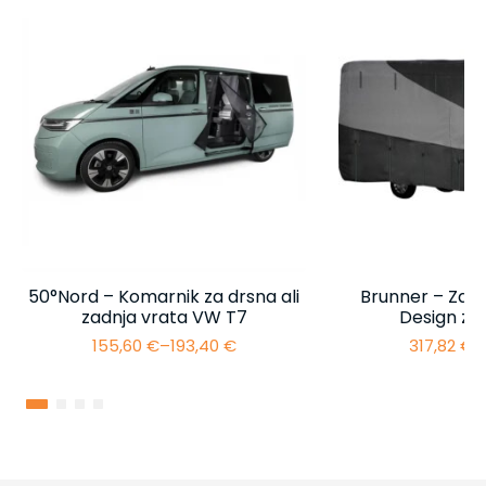
50°Nord – Komarnik za drsna ali
Brunner – Zašč
zadnja vrata VW T7
Design za
155,60
€
–
193,40
€
317,82
€
–
Cenovni
razpon:
od
155,60 €
do
193,40 €