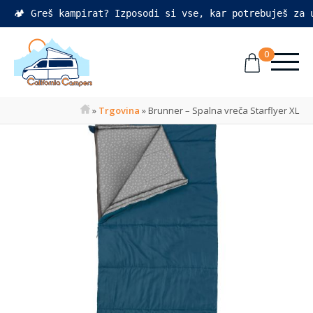
🏕️ Greš kampirat? Izposodi si vse, kar potrebuješ za
0
»
Trgovina
»
Brunner – Spalna vreča Starflyer XL