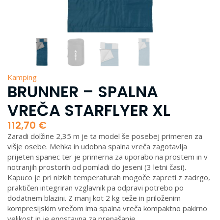
Kamping
BRUNNER – SPALNA
VREČA STARFLYER XL
112,70
€
Zaradi dolžine 2,35 m je ta model še posebej primeren za
višje osebe. Mehka in udobna spalna vreča zagotavlja
prijeten spanec ter je primerna za uporabo na prostem in v
notranjih prostorih od pomladi do jeseni (3 letni časi).
Kapuco je pri nizkih temperaturah mogoče zapreti z zadrgo,
praktičen integriran vzglavnik pa odpravi potrebo po
dodatnem blazini. Z manj kot 2 kg teže in priloženim
kompresijskim vrečom ima spalna vreča kompaktno pakirno
velikost in je enostavna za prenašanje.