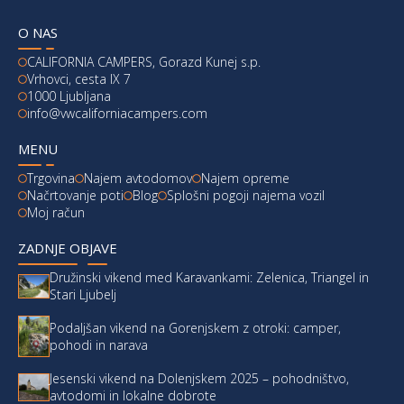
O NAS
CALIFORNIA CAMPERS, Gorazd Kunej s.p.
Vrhovci, cesta IX 7
1000 Ljubljana
info@vwcaliforniacampers.com
MENU
Trgovina
Najem avtodomov
Najem opreme
Načrtovanje poti
Blog
Splošni pogoji najema vozil
Moj račun
ZADNJE OBJAVE
Družinski vikend med Karavankami: Zelenica, Triangel in
Stari Ljubelj
Podaljšan vikend na Gorenjskem z otroki: camper,
pohodi in narava
Jesenski vikend na Dolenjskem 2025 – pohodništvo,
avtodomi in lokalne dobrote