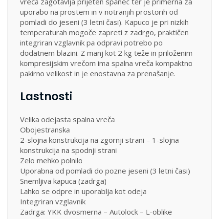
vreča zagotavlja prijeten spanec ter je primerna za
uporabo na prostem in v notranjih prostorih od
pomladi do jeseni (3 letni časi). Kapuco je pri nizkih
temperaturah mogoče zapreti z zadrgo, praktičen
integriran vzglavnik pa odpravi potrebo po
dodatnem blazini. Z manj kot 2 kg teže in priloženim
kompresijskim vrečom ima spalna vreča kompaktno
pakirno velikost in je enostavna za prenašanje.
Lastnosti
Velika odejasta spalna vreča
Obojestranska
2-slojna konstrukcija na zgornji strani – 1-slojna
konstrukcija na spodnji strani
Zelo mehko polnilo
Uporabna od pomladi do pozne jeseni (3 letni časi)
Snemljiva kapuca (zadrga)
Lahko se odpre in uporablja kot odeja
Integriran vzglavnik
Zadrga: YKK dvosmerna – Autolock – L-oblike