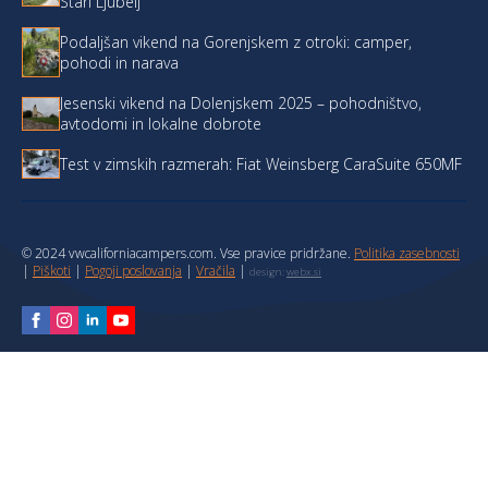
Stari Ljubelj
Podaljšan vikend na Gorenjskem z otroki: camper,
pohodi in narava
Jesenski vikend na Dolenjskem 2025 – pohodništvo,
avtodomi in lokalne dobrote
Test v zimskih razmerah: Fiat Weinsberg CaraSuite 650MF
© 2024 vwcaliforniacampers.com. Vse pravice pridržane.
Politika zasebnosti
|
Piškoti
|
Pogoji poslovanja
|
Vračila
|
design:
webx.si