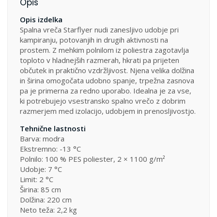
Opis
Opis izdelka
Spalna vreča Starflyer nudi zanesljivo udobje pri
kampiranju, potovanjih in drugih aktivnosti na
prostem. Z mehkim polnilom iz poliestra zagotavlja
toploto v hladnejših razmerah, hkrati pa prijeten
občutek in praktično vzdržljivost. Njena velika dolžina
in širina omogočata udobno spanje, trpežna zasnova
pa je primerna za redno uporabo. Idealna je za vse,
ki potrebujejo vsestransko spalno vrečo z dobrim
razmerjem med izolacijo, udobjem in prenosljivostjo.
Tehnične lastnosti
Barva: modra
Ekstremno: -13 °C
Polnilo: 100 % PES poliester, 2 × 1100 g/m²
Udobje: 7 °C
Limit: 2 °C
Širina: 85 cm
Dolžina: 220 cm
Neto teža: 2,2 kg