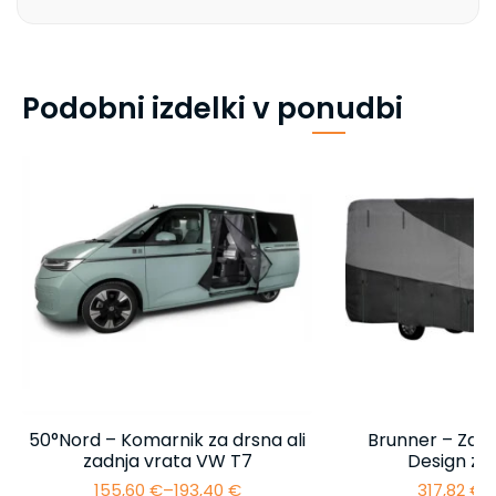
Podobni izdelki v ponudbi
50°Nord – Komarnik za drsna ali
Brunner – Zašč
zadnja vrata VW T7
Design za
155,60
€
–
193,40
€
317,82
€
–