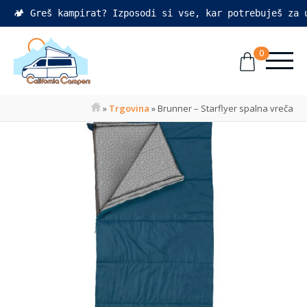
🏕️ Greš kampirat? Izposodi si vse, kar potrebuješ za
0
»
Trgovina
»
Brunner – Starflyer spalna vreča