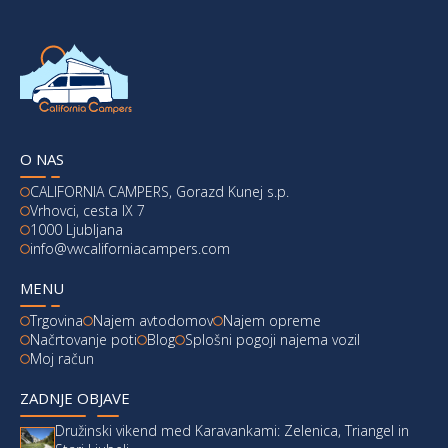
O NAS
CALIFORNIA CAMPERS, Gorazd Kunej s.p.
Vrhovci, cesta IX 7
1000 Ljubljana
info@vwcaliforniacampers.com
MENU
Trgovina
Najem avtodomov
Najem opreme
Načrtovanje poti
Blog
Splošni pogoji najema vozil
Moj račun
ZADNJE OBJAVE
Družinski vikend med Karavankami: Zelenica, Triangel in