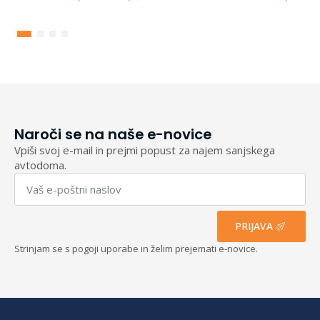
Cenovni
razpon:
od
155,60 €
do
193,40 €
Naroči se na naše e-novice
Vpiši svoj e-mail in prejmi popust za najem sanjskega
avtodoma.
Email
*
PRIJAVA
Strinjam se s pogoji uporabe in želim prejemati e-novice.