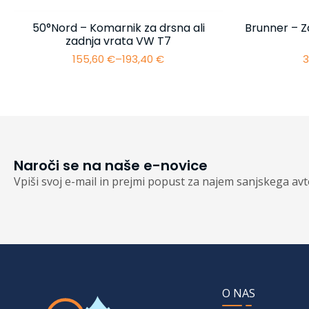
50°Nord – Komarnik za drsna ali
Brunner – Z
zadnja vrata VW T7
155,60
€
–
193,40
€
3
Cenovni
razpon:
od
155,60 €
do
193,40 €
Naroči se na naše e-novice
Vpiši svoj e-mail in prejmi popust za najem sanjskega av
O NAS