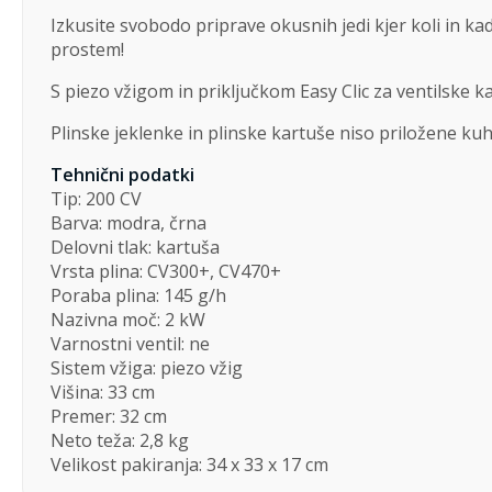
Izkusite svobodo priprave okusnih jedi kjer koli in kad
prostem!
S piezo vžigom in priključkom Easy Clic za ventilske k
Plinske jeklenke in plinske kartuše niso priložene ku
Tehnični podatki
Tip: 200 CV
Barva: modra, črna
Delovni tlak: kartuša
Vrsta plina: CV300+, CV470+
Poraba plina: 145 g/h
Nazivna moč: 2 kW
Varnostni ventil: ne
Sistem vžiga: piezo vžig
Višina: 33 cm
Premer: 32 cm
Neto teža: 2,8 kg
Velikost pakiranja: 34 x 33 x 17 cm