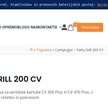
vreč, hladilnikov in prenosnih baterijskih postaj: 
Najem
0
TRGOVINA
I OPREMO
BLOG
O NAS
KONTAKT
SI
»
Trgovina
»
Campingaz – Party Grill 200 CV
ILL 200 CV
a ventilske kartuše CV 300 Plus in CV 470 Plus, z
, rešetko in pokrovom.