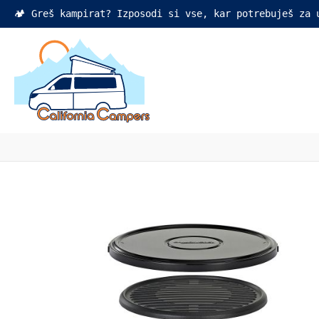
🏕️ Greš kampirat? Izposodi si vse, kar potrebuješ za