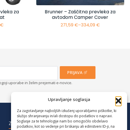
vleka za
Brunner – Zaščitna prevleka za
at
avtodom Camper Cover
4
€
271,59
€
–
334,09
€
i
Cenovni
razpon:
od
€
271,59 €
do
€
334,09 €
PRIJAVA
ogoji uporabe in želim prejemati e-novice.
Upravljanje soglasja
Za zagotavljanje najboljših izkušenj uporabljamo piškotke, ki
služijo shranjevanju in/ali dostopu do podatkov o napravi.
Soglasje za te tehnologije nam bo omogočilo obdelavo
ZADNJE OBJAVE
podatkov, kot so vedenje pri brskanju ali edinstveni ID-ji, na