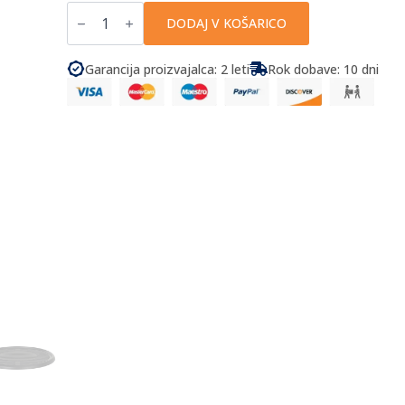
Campingaz
-
DODAJ V KOŠARICO
Party
Grill
200
Garancija proizvajalca: 2 leti
Rok dobave: 10 dni
CV
količina