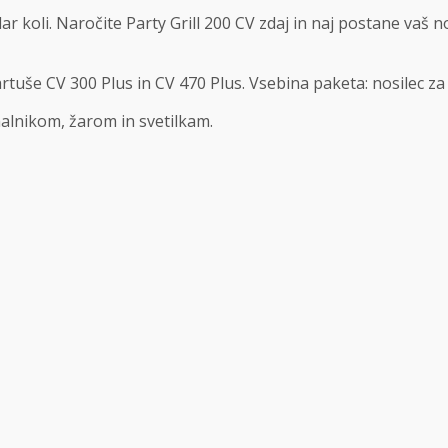
ar koli. Naročite Party Grill 200 CV zdaj in naj postane vaš n
artuše CV 300 Plus in CV 470 Plus. Vsebina paketa: nosilec za
halnikom, žarom in svetilkam.