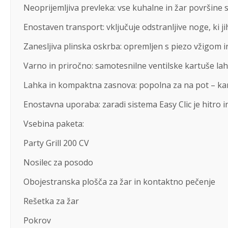
Neoprijemljiva prevleka: vse kuhalne in žar površine s
Enostaven transport: vključuje odstranljive noge, ki ji
Zanesljiva plinska oskrba: opremljen s piezo vžigom in
Varno in priročno: samotesnilne ventilske kartuše lah
Lahka in kompaktna zasnova: popolna za na pot – kamp
Enostavna uporaba: zaradi sistema Easy Clic je hitro 
Vsebina paketa:
Party Grill 200 CV
Nosilec za posodo
Obojestranska plošča za žar in kontaktno pečenje
Rešetka za žar
Pokrov