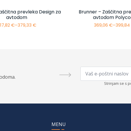
aščitna prevleka Design za
Brunner – Zaščitna pre
avtodom
avtodom Polyco
17,82
€
–
379,33
€
369,06
€
–
399,8
Cenovni
Cenovn
razpon:
razpon:
od
od
317,82 €
369,06 
do
do
379,33 €
399,84 
Email
*
todoma.
Strinjam se s p
MENU