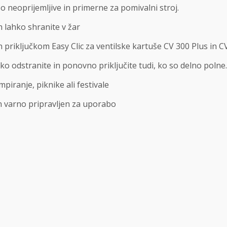
o neoprijemljive in primerne za pomivalni stroj.
h lahko shranite v žar
 priključkom Easy Clic za ventilske kartuše CV 300 Plus in C
ko odstranite in ponovno priključite tudi, ko so delno polne.
iranje, piknike ali festivale
in varno pripravljen za uporabo