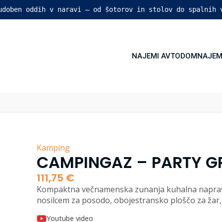
 udoben oddih v naravi – od šotorov in stolov do spalnih 
NAJEMI AVTODOM
NAJEM
Kamping
CAMPINGAZ – PARTY GR
111,75
€
Kompaktna večnamenska zunanja kuhalna naprava z
nosilcem za posodo, obojestransko ploščo za žar
Youtube video