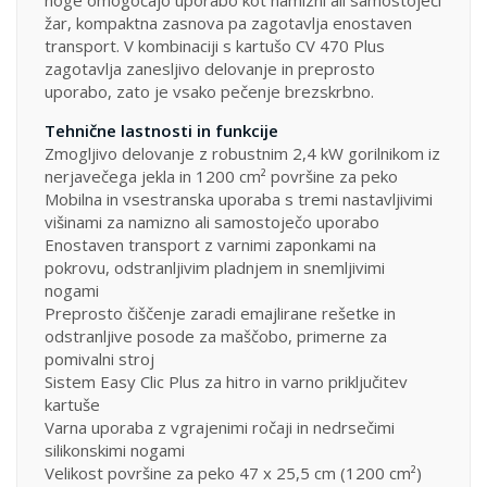
žar, kompaktna zasnova pa zagotavlja enostaven
transport. V kombinaciji s kartušo CV 470 Plus
zagotavlja zanesljivo delovanje in preprosto
uporabo, zato je vsako pečenje brezskrbno.
Tehnične lastnosti in funkcije
Zmogljivo delovanje z robustnim 2,4 kW gorilnikom iz
nerjavečega jekla in 1200 cm² površine za peko
Mobilna in vsestranska uporaba s tremi nastavljivimi
višinami za namizno ali samostoječo uporabo
Enostaven transport z varnimi zaponkami na
pokrovu, odstranljivim pladnjem in snemljivimi
nogami
Preprosto čiščenje zaradi emajlirane rešetke in
odstranljive posode za maščobo, primerne za
pomivalni stroj
Sistem Easy Clic Plus za hitro in varno priključitev
kartuše
Varna uporaba z vgrajenimi ročaji in nedrsečimi
silikonskimi nogami
Velikost površine za peko 47 x 25,5 cm (1200 cm²)