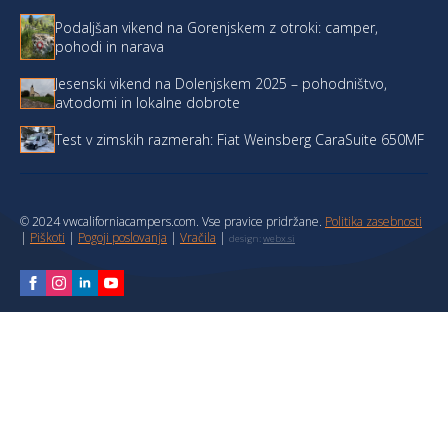
Podaljšan vikend na Gorenjskem z otroki: camper,
pohodi in narava
Jesenski vikend na Dolenjskem 2025 – pohodništvo,
avtodomi in lokalne dobrote
Test v zimskih razmerah: Fiat Weinsberg CaraSuite 650MF
© 2024 vwcaliforniacampers.com. Vse pravice pridržane.
Politika zasebnosti
|
Piškoti
|
Pogoji poslovanja
|
Vračila
|
design:
webx.si