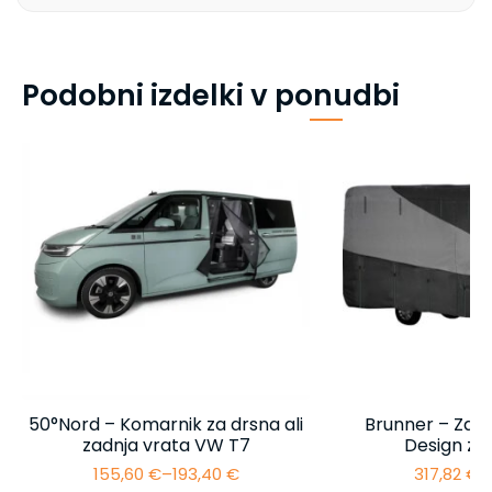
Podobni izdelki v ponudbi
50°Nord – Komarnik za drsna ali
Brunner – Zašč
zadnja vrata VW T7
Design za
155,60
€
–
193,40
€
317,82
€
–
Cenovni