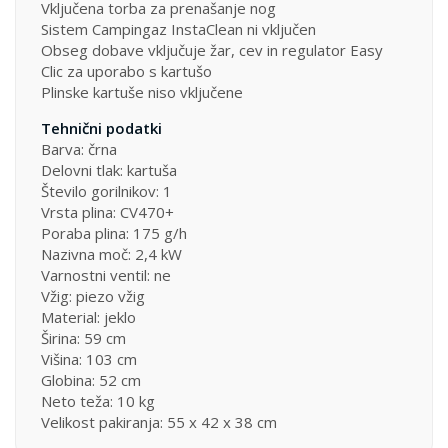
Vključena torba za prenašanje nog
Sistem Campingaz InstaClean ni vključen
Obseg dobave vključuje žar, cev in regulator Easy
Clic za uporabo s kartušo
Plinske kartuše niso vključene
Tehnični podatki
Barva: črna
Delovni tlak: kartuša
Število gorilnikov: 1
Vrsta plina: CV470+
Poraba plina: 175 g/h
Nazivna moč: 2,4 kW
Varnostni ventil: ne
Vžig: piezo vžig
Material: jeklo
Širina: 59 cm
Višina: 103 cm
Globina: 52 cm
Neto teža: 10 kg
Velikost pakiranja: 55 x 42 x 38 cm