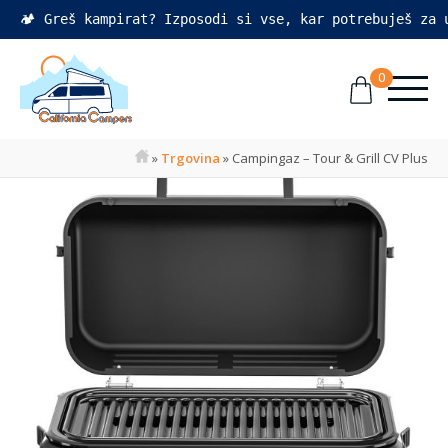
🏕️ Greš kampirat? Izposodi si vse, kar potrebuješ za
0
»
Trgovina
»
Campingaz – Tour & Grill CV Plus