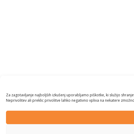
Za zagotavljanje najboljših izkušenj uporabljamo piškotke, ki služijo shran
Neprivolitev ali preklic privolitve lahko negativno vpliva na nekatere zmožnos