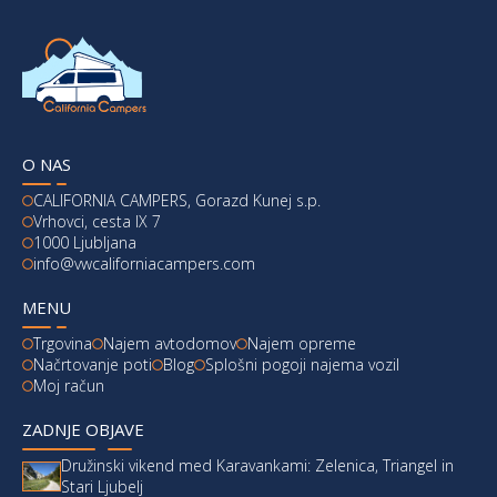
O NAS
CALIFORNIA CAMPERS, Gorazd Kunej s.p.
Vrhovci, cesta IX 7
1000 Ljubljana
info@vwcaliforniacampers.com
MENU
Trgovina
Najem avtodomov
Najem opreme
Načrtovanje poti
Blog
Splošni pogoji najema vozil
Moj račun
ZADNJE OBJAVE
Družinski vikend med Karavankami: Zelenica, Triangel in
Stari Ljubelj