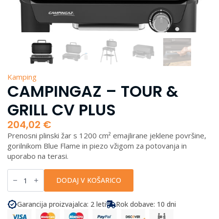
Kamping
CAMPINGAZ – TOUR &
GRILL CV PLUS
204,02
€
Prenosni plinski žar s 1200 cm² emajlirane jeklene površine,
gorilnikom Blue Flame in piezo vžigom za potovanja in
uporabo na terasi.
Campingaz
-
DODAJ V KOŠARICO
Tour
&
Grill
Garancija proizvajalca: 2 leti
Rok dobave: 10 dni
CV
Plus