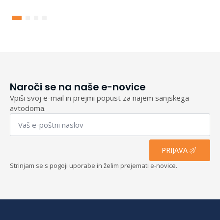
razpon:
od
155,60 €
do
193,40 €
Naroči se na naše e-novice
Vpiši svoj e-mail in prejmi popust za najem sanjskega
avtodoma.
Email
*
PRIJAVA
Strinjam se s pogoji uporabe in želim prejemati e-novice.