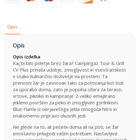
količina
Opis
Opis
Opis izdelka
Kaj bi bilo poletje brez žara? Campingaz Tour & Grill
CV Plus prinaša udobje, zmogljivost in vsestranskost
v vsako kulinarično doživetje na prostem. Ta
prenosni žar je zasnovan tako za potovanja kot tudi
za uporabo doma, zato je popolna izbira za terase,
vrtove, piknike in kampiranje. Z veliko emajlirano
jekleno površino za peko in zmogljivim gorilnikom
Blue Flame iz nerjavečega jekla omogoča hitro in
enakomerno pripravo okusnih jedi.
Ne glede na to, ali pečete doma ali na poti, se žar
enostavno prilagodi vašim potrebam. Nastavljive
noge omogočajo uporabo kot namizni ali samostoječi