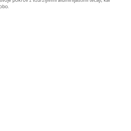
oje pokrov z vzdržljivimi aluminijastimi tečaji, kar
obo.