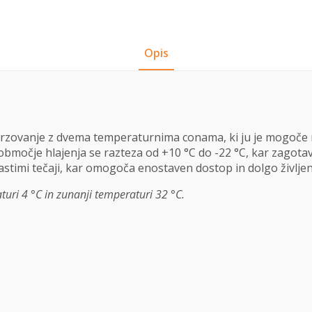
Opis
rzovanje z dvema temperaturnima conama, ki ju je mogoče 
bmočje hlajenja se razteza od +10 °C do -22 °C, kar zagotavl
jastimi tečaji, kar omogoča enostaven dostop in dolgo življe
uri 4 °C in zunanji temperaturi 32 °C.