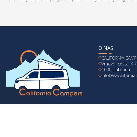
O NAS
CALIFORNIA CAMPE
Vrhovci, cesta IX 7
1000 Ljubljana
info@vwcaliforni