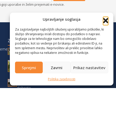
ogoji uporabe in želim prejemati e-novice.
Upravljanje soglasja
Za zagotavljanje najboljših izkušenj uporabljamo piškotke, ki
služijo shranjevanju in/ali dostopu do podatkov o napravi.
Soglasje za te tehnologije nam bo omogočilo obdelavo
ZADNJE OBJAVE
podatkov, kot so vedenje pri brskanju ali edinstveni ID-ji, na
tem spletnem mestu. Neprivolitev ali preklic privolitve lahko
reme
Družinski vikend med Karavankami:
negativno vpliva na nekatere zmožnosti in funkcije.
Zelenica, Triangel in Stari Ljubelj
Podaljšan vikend na Gorenjskem z otroki:
Sprejmi
Zavrni
Prikaz nastavitev
camper, pohodi in narava
Jesenski vikend na Dolenjskem 2025 –
Politika zasebnosti
pohodništvo, avtodomi in lokalne
dobrote
Test v zimskih razmerah: Fiat Weinsberg
CaraSuite 650MF