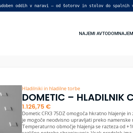
 udoben oddih v naravi – od šotorov in stolov do spalnih 
NAJEMI AVTODOM
NAJEM
Hladilniki in hladilne torbe
DOMETIC – HLADILNIK C
1.126,75
€
Dometic CFX3 75DZ omogoča hkratno hlajenje in 
je mogoče neodvisno upravljati preko namenske mo
Temperaturno območje hlajenja se razteza od +10 °