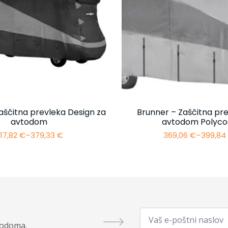
aščitna prevleka Design za
Brunner – Zaščitna pre
avtodom
avtodom Polyco
17,82
€
–
379,33
€
369,06
€
–
399,8
Cenovni
Cenovn
razpon:
razpon:
od
od
317,82 €
369,06 
do
do
379,33 €
399,84 
Email
*
todoma.