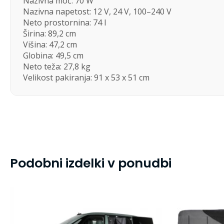
Nazivna moč: 70 W
Nazivna napetost: 12 V, 24 V, 100–240 V
Neto prostornina: 74 l
Širina: 89,2 cm
Višina: 47,2 cm
Globina: 49,5 cm
Neto teža: 27,8 kg
Velikost pakiranja: 91 x 53 x 51 cm
Podobni izdelki v ponudbi