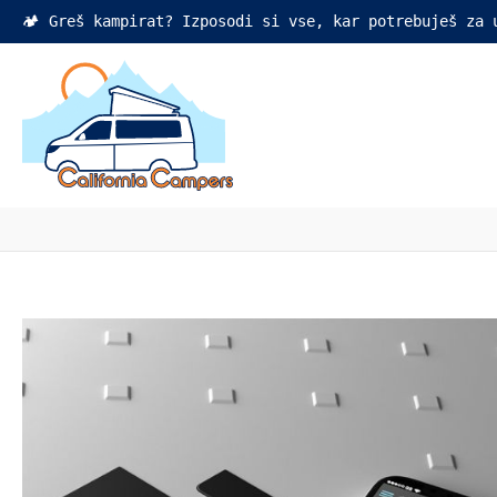
🏕️ Greš kampirat? Izposodi si vse, kar potrebuješ za