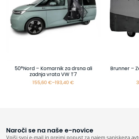
50°Nord – Komarnik za drsna ali
Brunner – Z
zadnja vrata VW T7
155,60
€
–
193,40
€
3
Cenovni
razpon:
od
155,60 €
do
193,40 €
Naroči se na naše e-novice
Vpiši svoj e-mail in prejmi popust za najem sanjskega av