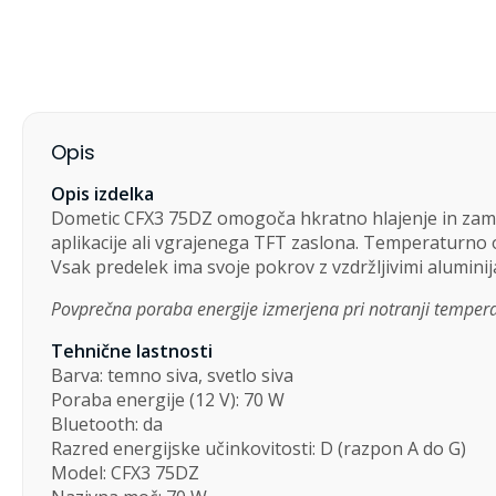
Opis
Opis izdelka
Dometic CFX3 75DZ omogoča hkratno hlajenje in zam
aplikacije ali vgrajenega TFT zaslona. Temperaturno o
Vsak predelek ima svoje pokrov z vzdržljivimi alumini
Povprečna poraba energije izmerjena pri notranji temperat
Tehnične lastnosti
Barva: temno siva, svetlo siva
Poraba energije (12 V): 70 W
Bluetooth: da
Razred energijske učinkovitosti: D (razpon A do G)
Model: CFX3 75DZ