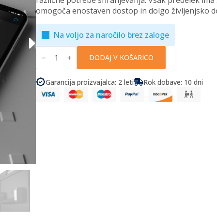
različne potrebe shranjevanja. Vsak predelek ima sv
omogoča enostaven dostop in dolgo življenjsko d
Na voljo za naročilo brez zaloge
Dometic
-
DODAJ V KOŠARICO
Hladilnik
CoolFreeze,
74
Garancija proizvajalca: 2 leti
Rok dobave: 10 dni
l
količina