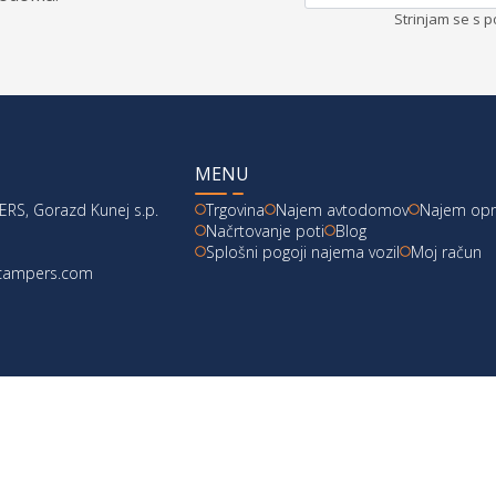
Strinjam se s p
MENU
RS, Gorazd Kunej s.p.
Trgovina
Najem avtodomov
Najem op
Načrtovanje poti
Blog
Splošni pogoji najema vozil
Moj račun
acampers.com