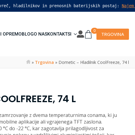
vreč, hladilnikov in prenosnih baterijskih postaj: 
Najem
0
TRGOVINA
I OPREMO
BLOG
O NAS
KONTAKT
SI
»
Trgovina
»
Dometic – Hladilnik CoolFreeze, 74 l
OOLFREEZE, 74 L
zamrzovanje z dvema temperaturnima conama, ki ju
bilne aplikacije ali vgrajenega TFT zaslona.
C do -22 °C, kar zagotavlja prilagodljivost za