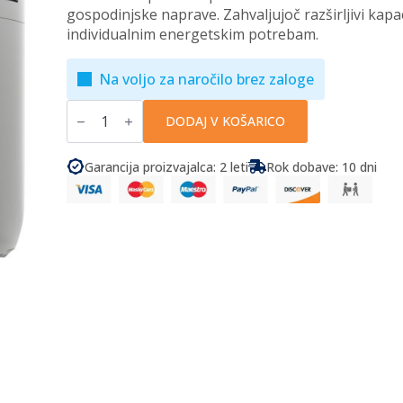
gospodinjske naprave. Zahvaljujoč razširljivi kapac
individualnim energetskim potrebam.
Na voljo za naročilo brez zaloge
EcoFlow
-
DODAJ V KOŠARICO
Prenosna
napajalna
postaja
Garancija proizvajalca: 2 leti
Rok dobave: 10 dni
DELTA
3
Plus
količina