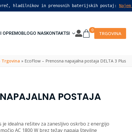
vreč, hladilnikov in prenosnih baterijskih postaj: 
Najem
0
TRGOVINA
I OPREMO
BLOG
O NAS
KONTAKT
SI
»
Trgovina
»
EcoFlow – Prenosna napajalna postaja DELTA 3 Plus
 NAPAJALNA POSTAJA
e idealna rešitev za zanesljivo oskrbo z energijo
o močjo AC 1800 W brez težav napaja številne