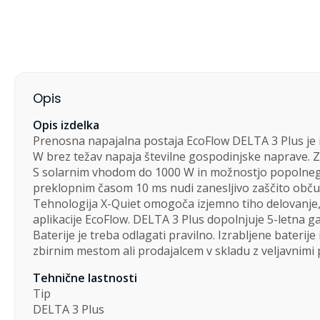
Opis
Opis izdelka
Prenosna napajalna postaja EcoFlow DELTA 3 Plus je i
W brez težav napaja številne gospodinjske naprave. Za
S solarnim vhodom do 1000 W in možnostjo popolnega p
preklopnim časom 10 ms nudi zanesljivo zaščito občut
Tehnologija X-Quiet omogoča izjemno tiho delovanje, 
aplikacije EcoFlow. DELTA 3 Plus dopolnjuje 5-letna ga
Baterije je treba odlagati pravilno. Izrabljene bateri
zbirnim mestom ali prodajalcem v skladu z veljavnimi p
Tehnične lastnosti
Tip
DELTA 3 Plus