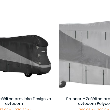
aščitna prevleka Design za
Brunner – Zaščitna pre
avtodom
avtodom Polyco
17,82
€
–
379,33
€
369,06
€
–
399,8