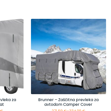
vleka za
Brunner – Zaščitna prevleka za
at
avtodom Camper Cover
4
€
271,59
€
–
334,09
€