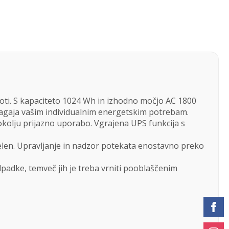
poti. S kapaciteto 1024 Wh in izhodno močjo AC 1800
rilagaja vašim individualnim energetskim potrebam.
kolju prijazno uporabo. Vgrajena UPS funkcija s
želen. Upravljanje in nadzor potekata enostavno preko
dpadke, temveč jih je treba vrniti pooblaščenim