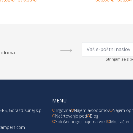
Cenovni
Cenovn
razpon:
razpon:
od
od
317,82 €
369,06 
do
do
379,33 €
399,84 
Email
*
todoma.
Strinjam se s p
MENU
RS, Gorazd Kunej s.p.
Trgovina
Najem avtodomov
Najem op
Načrtovanje poti
Blog
Splošni pogoji najema vozil
Moj račun
acampers.com