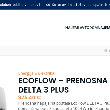
 udoben oddih v naravi – od šotorov in stolov do spalnih 
NAJEMI AVTODOM
NAJEM
Energija & Elektrika
ECOFLOW – PRENOSNA
DELTA 3 PLUS
875,40
€
Prenosna napajalna postaja EcoFlow DELTA 3 Plus j
doma ali na poti. S kapaciteto 1024 Wh in izhodn