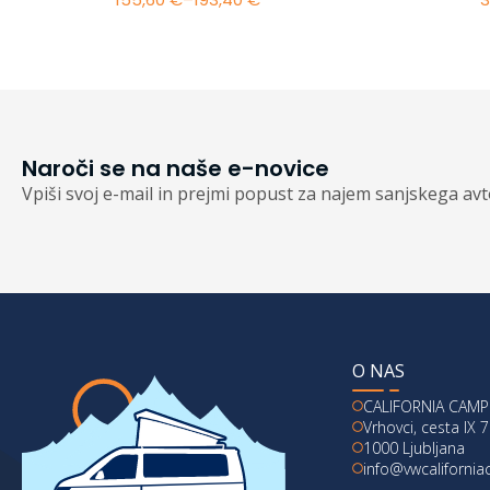
Cenovni
razpon:
od
155,60 €
do
193,40 €
Naroči se na naše e-novice
Vpiši svoj e-mail in prejmi popust za najem sanjskega av
O NAS
CALIFORNIA CAMPE
Vrhovci, cesta IX 7
1000 Ljubljana
info@vwcaliforni