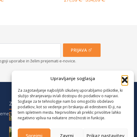
i
Cenovni
razpon:
od
€
271,59 €
do
€
334,09 €
PRIJAVA
ogoji uporabe in želim prejemati e-novice.
Upravljanje soglasja
Za zagotavljanje najboljših izkušenj uporabljamo piškotke, ki
služijo shranjevanju in/ali dostopu do podatkov o napravi.
Soglasje za te tehnologije nam bo omogočilo obdelavo
ZADNJE OBJAVE
podatkov, kot so vedenje pri brskanju ali edinstveni ID-ji, na
tem spletnem mestu. Neprivolitev ali preklic privolitve lahko
reme
Družinski vikend med Karavankami:
negativno vpliva na nekatere zmožnosti in funkcije.
Zelenica, Triangel in Stari Ljubelj
Podaljšan vikend na Gorenjskem z otroki:
Sprejmi
Zavrni
Prikaz nastavitev
camper, pohodi in narava