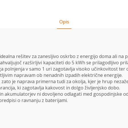
Opis
dealna rešitev za zanesljivo oskrbo z energijo doma ali na 
hvaljujoč razširljivi kapaciteti do 5 kWh se prilagodljivo p
olnjenja v samo 1 uri zagotavlja visoko učinkovitost ter o
ljivim napravam ob nenadnih izpadih električne energije.
zato je naprava primerna tudi za okolja, kjer je hrup neza
rancija, ki zagotavlja kakovost in dolgo življenjsko dobo.
je in akumulatorjev ni dovoljeno odlagati med gospodinjske o
redpisi o ravnanju z baterijami.