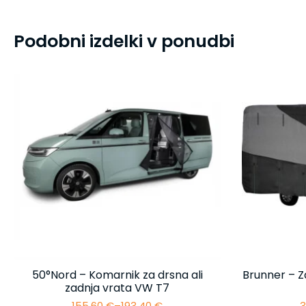
Podobni izdelki v ponudbi
50°Nord – Komarnik za drsna ali
Brunner – Z
zadnja vrata VW T7
155,60
€
–
193,40
€
3