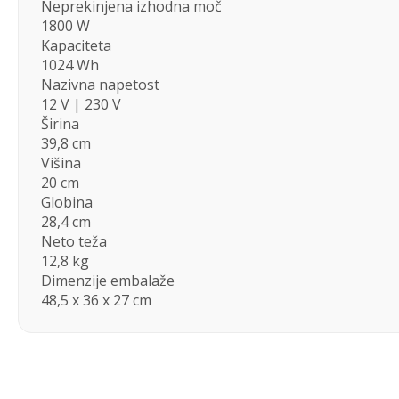
Neprekinjena izhodna moč
1800 W
Kapaciteta
1024 Wh
Nazivna napetost
12 V | 230 V
Širina
39,8 cm
Višina
20 cm
Globina
28,4 cm
Neto teža
12,8 kg
Dimenzije embalaže
48,5 x 36 x 27 cm