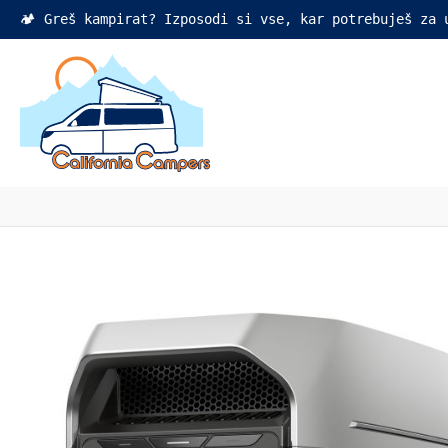
🏕️ Greš kampirat? Izposodi si vse, kar potrebuješ za