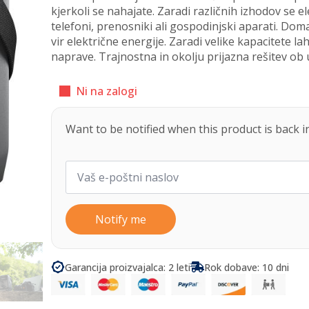
kjerkoli se nahajate. Zaradi različnih izhodov se 
telefoni, prenosniki ali gospodinjski aparati. Doma
vir električne energije. Zaradi velike kapacitete l
naprave. Trajnostna in okolju prijazna rešitev ob 
Ni na zalogi
Want to be notified when this product is back i
Notify me
Garancija proizvajalca: 2 leti
Rok dobave: 10 dni