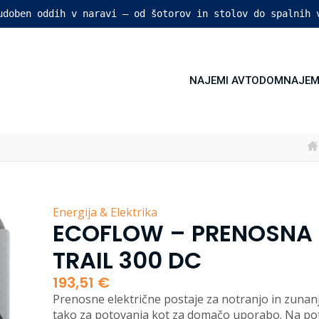
 udoben oddih v naravi – od šotorov in stolov do spalnih 
NAJEMI AVTODOM
NAJEM
Energija & Elektrika
ECOFLOW – PRENOSNA
TRAIL 300 DC
193,51
€
Prenosne električne postaje za notranjo in zunan
tako za potovanja kot za domačo uporabo. Na po