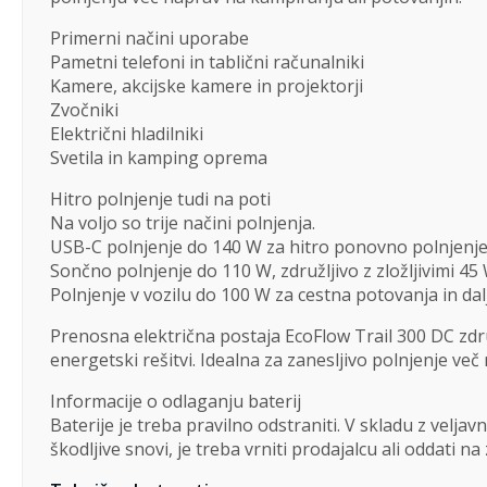
Primerni načini uporabe
Pametni telefoni in tablični računalniki
Kamere, akcijske kamere in projektorji
Zvočniki
Električni hladilniki
Svetila in kamping oprema
Hitro polnjenje tudi na poti
Na voljo so trije načini polnjenja.
USB-C polnjenje do 140 W za hitro ponovno polnjenj
Sončno polnjenje do 110 W, združljivo z zložljivimi 45
Polnjenje v vozilu do 100 W za cestna potovanja in dal
Prenosna električna postaja EcoFlow Trail 300 DC zd
energetski rešitvi. Idealna za zanesljivo polnjenje v
Informacije o odlaganju baterij
Baterije je treba pravilno odstraniti. V skladu z velj
škodljive snovi, je treba vrniti prodajalcu ali oddati n