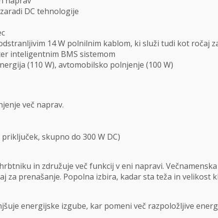
h naprav
 zaradi DC tehnologije
ec
dstranljivim 14 W polnilnim kablom, ki služi tudi kot ročaj 
 ter inteligentnim BMS sistemom
nergija (110 W), avtomobilsko polnjenje (100 W)
njenje več naprav.
a priključek, skupno do 300 W DC)
btniku in združuje več funkcij v eni napravi. Večnamenska sv
očaj za prenašanje. Popolna izbira, kadar sta teža in velikost
jšuje energijske izgube, kar pomeni več razpoložljive energ