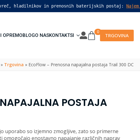
vreč, hladilnikov in prenosnih baterijskih postaj: 
Najem
0
TRGOVINA
I OPREMO
BLOG
O NAS
KONTAKT
SI
»
Trgovina
»
EcoFlow – Prenosna napajalna postaja Trail 300 DC
 NAPAJALNA POSTAJA
jo uporabo so izjemno zmogljive, zato so primerne
ti omogočajo enostavno napajanje različnih naprav