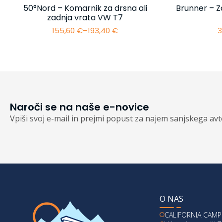
50°Nord – Komarnik za drsna ali
Brunner – Z
zadnja vrata VW T7
155,60
€
–
193,40
€
3
Cenovni
razpon:
od
155,60 €
do
193,40 €
Naroči se na naše e-novice
Vpiši svoj e-mail in prejmi popust za najem sanjskega av
O NAS
CALIFORNIA CAMPE