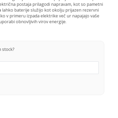
električna postaja prilagodi napravam, kot so pametni
 lahko baterije služijo kot okolju prijazen rezervni
ahko v primeru izpada elektrike več ur napajajo vaše
uporabi obnovljivih virov energije.
n stock?