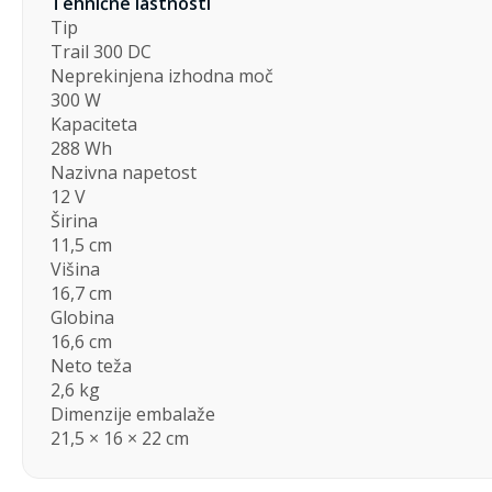
Tehnične lastnosti
Tip
Trail 300 DC
Neprekinjena izhodna moč
300 W
Kapaciteta
288 Wh
Nazivna napetost
12 V
Širina
11,5 cm
Višina
16,7 cm
Globina
16,6 cm
Neto teža
2,6 kg
Dimenzije embalaže
21,5 × 16 × 22 cm