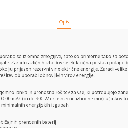
Opis
uporabo so izjemno zmogljive, zato so primerne tako za p
ate. Zaradi različnih izhodov se električna postaja prilagod
kolju prijazen rezervni vir električne energije. Zaradi velik
ešitev ob uporabi obnovljivih virov energije.
izjemno lahka in prenosna rešitev za vse, ki potrebujejo za
 (90.000 mAh) in do 300 W enosmerne izhodne moči učinkovito
ob minimalnih energijskih izgubah.
bičajnih prenosnih baterij