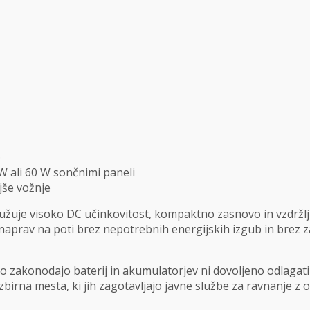
e
 W ali 60 W sončnimi paneli
jše vožnje
ružuje visoko DC učinkovitost, kompaktno zasnovo in vzdržl
eč naprav na poti brez nepotrebnih energijskih izgub in brez 
avno zakonodajo baterij in akumulatorjev ni dovoljeno odlaga
a zbirna mesta, ki jih zagotavljajo javne službe za ravnanje z 