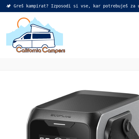
🏕️ Greš kampirat? Izposodi si vse, kar potrebuješ za