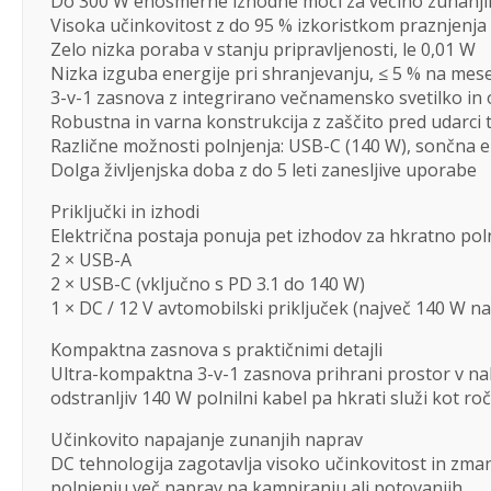
Do 300 W enosmerne izhodne moči za večino zunanji
Visoka učinkovitost z do 95 % izkoristkom praznjenja
Zelo nizka poraba v stanju pripravljenosti, le 0,01 W
Nizka izguba energije pri shranjevanju, ≤ 5 % na mes
3-v-1 zasnova z integrirano večnamensko svetilko in o
Robustna in varna konstrukcija z zaščito pred udarci
Različne možnosti polnjenja: USB-C (140 W), sončna e
Dolga življenjska doba z do 5 leti zanesljive uporabe
Priključki in izhodi
Električna postaja ponuja pet izhodov za hkratno pol
2 × USB-A
2 × USB-C (vključno s PD 3.1 do 140 W)
1 × DC / 12 V avtomobilski priključek (največ 140 W n
Kompaktna zasnova s praktičnimi detajli
Ultra-kompaktna 3-v-1 zasnova prihrani prostor v nahr
odstranljiv 140 W polnilni kabel pa hkrati služi kot r
Učinkovito napajanje zunanjih naprav
DC tehnologija zagotavlja visoko učinkovitost in zman
polnjenju več naprav na kampiranju ali potovanjih.