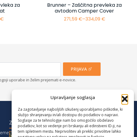
vleka za
Brunner – Zaščitna prevleka za
at
avtodom Camper Cover
4
€
271,59
€
–
334,09
€
i
Cenovni
razpon:
od
€
271,59 €
do
€
334,09 €
PRIJAVA
ogoji uporabe in želim prejemati e-novice.
Upravljanje soglasja
Za zagotavljanje najboljših izkušenj uporabljamo piškotke, ki
služijo shranjevanju in/ali dostopu do podatkov o napravi.
Soglasje za te tehnologije nam bo omogočilo obdelavo
ZADNJE OBJAVE
podatkov, kot so vedenje pri brskanju ali edinstveni ID-ji, na
tem spletnem mestu. Neprivolitev ali preklic privolitve lahko
reme
Družinski vikend med Karavankami:
negativno vpliva na nekatere zmožnosti in funkcije.