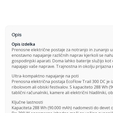
Opis
Opis izdelka
Prenosne električne postaje za notranjo in zunanjo 
enostavno napajanje različnih naprav kjerkoli se nahaj
gospodinjski aparati. Doma lahko baterije služijo kot o
napajajo vaše naprave. Trajnostna in okolju prijazna r
Ultra-kompaktno napajanje na poti
Prenosna električna postaja EcoFlow Trail 300 DC je 
ribolovom ali obiski festivalov. S kapaciteto 288 Wh
tablični računalniki, kamere ali električni hladilniki, 
Ključne lastnosti
Kapaciteta 288 Wh (90.000 mAh) nadomesti do devet o