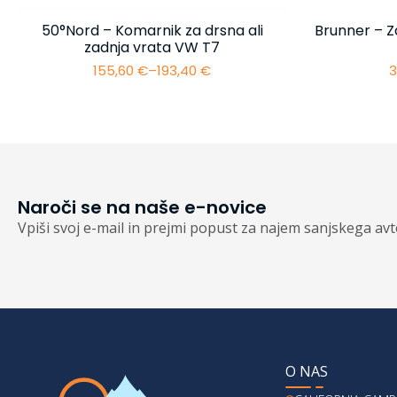
50°Nord – Komarnik za drsna ali
Brunner – Z
zadnja vrata VW T7
155,60
€
–
193,40
€
3
Cenovni
razpon:
od
155,60 €
do
193,40 €
Naroči se na naše e-novice
Vpiši svoj e-mail in prejmi popust za najem sanjskega av
O NAS