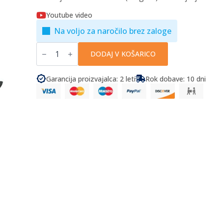
Youtube video
Na voljo za naročilo brez zaloge
Fiamma
-
DODAJ V KOŠARICO
Nosilec
za
kolesa
Garancija proizvajalca: 2 leti
Rok dobave: 10 dni
Carry-
Bike
VW
T6
količina