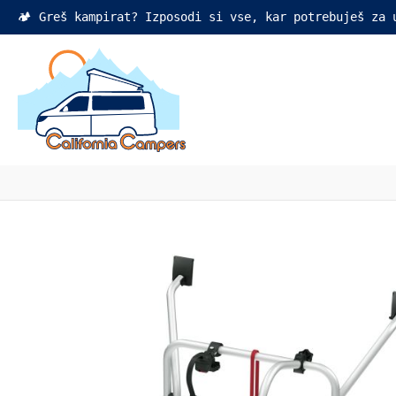
🏕️ Greš kampirat? Izposodi si vse, kar potrebuješ za