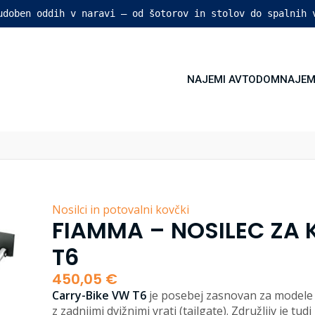
 udoben oddih v naravi – od šotorov in stolov do spalnih 
NAJEMI AVTODOM
NAJEM
Nosilci in potovalni kovčki
FIAMMA – NOSILEC ZA 
T6
450,05
€
Carry-Bike VW T6
je posebej zasnovan za modele 
z zadnjimi dvižnimi vrati (tailgate). Združljiv je tudi