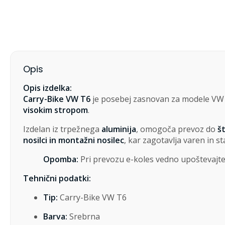
Opis
Opis izdelka:
Carry-Bike VW T6
je posebej zasnovan za modele VW T
visokim stropom
.
Izdelan iz trpežnega
aluminija
, omogoča prevoz do
št
nosilci in montažni nosilec
, kar zagotavlja varen in s
Opomba:
Pri prevozu e-koles vedno upoštevajte 
Tehnični podatki:
Tip:
Carry-Bike VW T6
Barva:
Srebrna