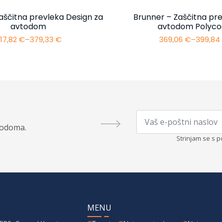
aščitna prevleka Design za
Brunner – Zaščitna pre
avtodom
avtodom Polyco
17,82
€
–
379,33
€
369,06
€
–
399,8
Cenovni
Cenovn
razpon:
razpon:
od
od
317,82 €
369,06 
do
do
379,33 €
399,84 
Email
*
todoma.
Strinjam se s p
MENU