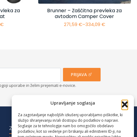
vleka za
Brunner – Zaščitna prevleka za
at
avtodom Camper Cover
4
€
271,59
€
–
334,09
€
i
Cenovni
razpon:
od
€
271,59 €
do
€
334,09 €
PRIJAVA
ogoji uporabe in želim prejemati e-novice.
Upravljanje soglasja
Za zagotavljanje najboljših izkušenj uporabljamo piškotke, ki
služijo shranjevanju in/ali dostopu do podatkov o napravi.
Soglasje za te tehnologije nam bo omogočilo obdelavo
ZADNJE OBJAVE
podatkov, kot so vedenje pri brskanju ali edinstveni ID-ji, na
tem spletnem mestu. Neprivolitev ali preklic privolitve lahko