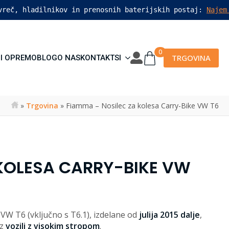
vreč, hladilnikov in prenosnih baterijskih postaj: 
Najem
0
TRGOVINA
I OPREMO
BLOG
O NAS
KONTAKT
SI
»
Trgovina
»
Fiamma – Nosilec za kolesa Carry-Bike VW T6
KOLESA CARRY-BIKE VW
VW T6 (vključno s T6.1), izdelane od
julija 2015 dalje
,
 z
vozili z visokim stropom
.