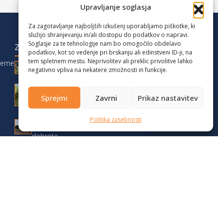
Upravljanje soglasja
Za zagotavljanje najboljših izkušenj uporabljamo piškotke, ki
služijo shranjevanju in/ali dostopu do podatkov o napravi.
Soglasje za te tehnologije nam bo omogočilo obdelavo
ZADNJE OBJAVE
podatkov, kot so vedenje pri brskanju ali edinstveni ID-ji, na
tem spletnem mestu. Neprivolitev ali preklic privolitve lahko
reme
Družinski vikend med Karavankami:
negativno vpliva na nekatere zmožnosti in funkcije.
Zelenica, Triangel in Stari Ljubelj
Podaljšan vikend na Gorenjskem z otroki:
Sprejmi
Zavrni
Prikaz nastavitev
camper, pohodi in narava
Jesenski vikend na Dolenjskem 2025 –
Politika zasebnosti
pohodništvo, avtodomi in lokalne
dobrote
Test v zimskih razmerah: Fiat Weinsberg
CaraSuite 650MF