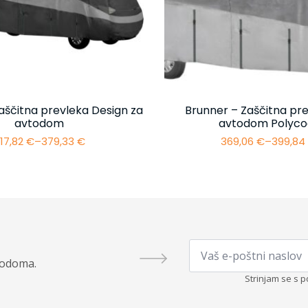
aščitna prevleka Design za
Brunner – Zaščitna pre
avtodom
avtodom Polyco
17,82
€
–
379,33
€
369,06
€
–
399,8
Cenovni
Cenovn
razpon:
razpon:
od
od
317,82 €
369,06 
do
do
379,33 €
399,84 
Email
*
todoma.
Strinjam se s p