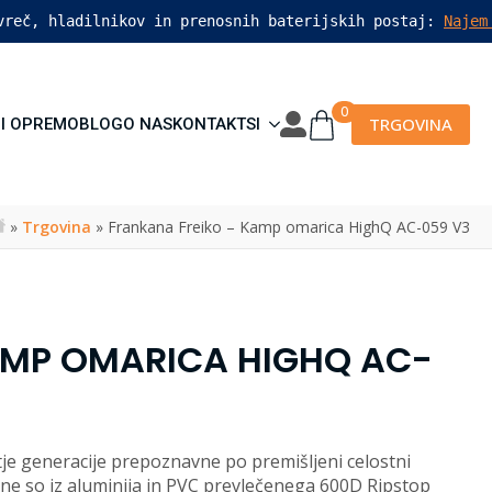
vreč, hladilnikov in prenosnih baterijskih postaj: 
Najem
0
TRGOVINA
I OPREMO
BLOG
O NAS
KONTAKT
SI
»
Trgovina
»
Frankana Freiko – Kamp omarica HighQ AC-059 V3
AMP OMARICA HIGHQ AC-
je generacije prepoznavne po premišljeni celostni
lane so iz aluminija in PVC prevlečenega 600D Ripstop