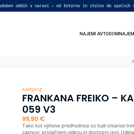
 udoben oddih v naravi – od šotorov in stolov do spalnih 
NAJEMI AVTODOM
NAJEM
Kamping
FRANKANA FREIKO – K
059 V3
99,90
€
Tako kot njihove predhodnice so tudi omarice tret
zasnovi, privlačnem videzu in dostopni ceni. Izde