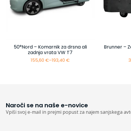
50°Nord – Komarnik za drsna ali
Brunner – Z
zadnja vrata VW T7
155,60
€
–
193,40
€
3
Cenovni
razpon:
od
155,60 €
do
193,40 €
Naroči se na naše e-novice
Vpiši svoj e-mail in prejmi popust za najem sanjskega av