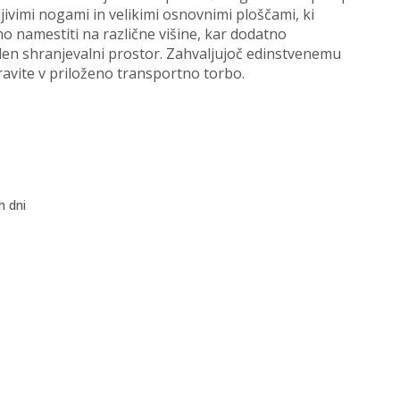
ljivimi nogami in velikimi osnovnimi ploščami, ki
no namestiti na različne višine, kar dodatno
malen shranjevalni prostor. Zahvaljujoč edinstvenemu
avite v priloženo transportno torbo.
h dni