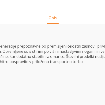
Opis
eneracije prepoznavne po premišljeni celostni zasnovi, privl
Opremljene so s štirimi po višini nastavljivimi nogami in ve
išine, kar dodatno stabilizira omarico. Številni predelki nud
itro pospravite v priloženo transportno torbo.