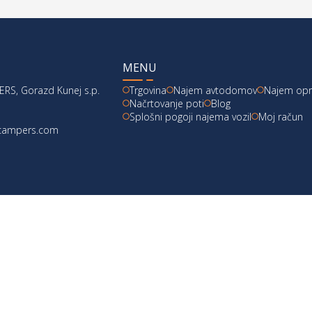
MENU
RS, Gorazd Kunej s.p.
Trgovina
Najem avtodomov
Najem op
Načrtovanje poti
Blog
Splošni pogoji najema vozil
Moj račun
acampers.com
škoti
|
Pogoji poslovanja
|
Vračila
|
design:
webx.si