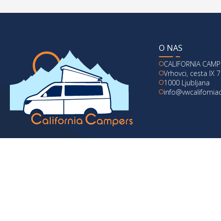
O NAS
CALIFORNIA CAMPE
Vrhovci, cesta IX 7
1000 Ljubljana
info@vwcaliforni
© 2024 vwcaliforniacampers.com. Vse pravice pridržane.
Politika zasebnosti
|
Pi