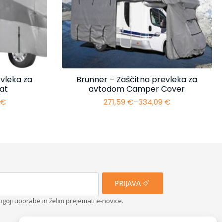
vleka za
Brunner – Zaščitna prevleka za
at
avtodom Camper Cover
4
€
271,59
€
–
334,09
€
i
Cenovni
razpon:
od
€
271,59 €
do
€
334,09 €
PRIJAVA
ogoji uporabe in želim prejemati e-novice.