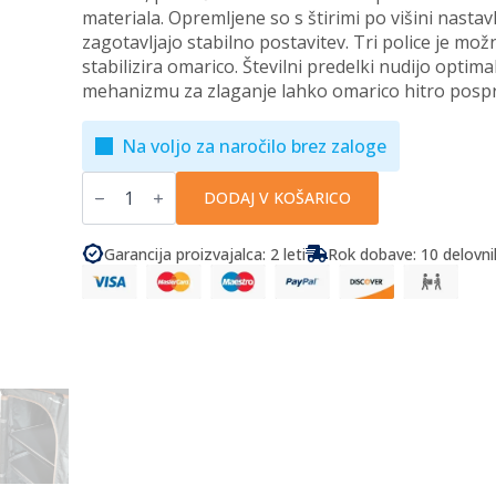
materiala. Opremljene so s štirimi po višini nastav
zagotavljajo stabilno postavitev. Tri police je mož
stabilizira omarico. Številni predelki nudijo opti
mehanizmu za zlaganje lahko omarico hitro pospr
Na voljo za naročilo brez zaloge
Frankana
Freiko
DODAJ V KOŠARICO
-
Kamp
omarica
Garancija proizvajalca: 2 leti
Rok dobave: 10 delovni
HighQ
AC-
059
V3
količina