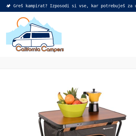
🏕️ Greš kampirat? Izposodi si vse, kar potrebuješ za