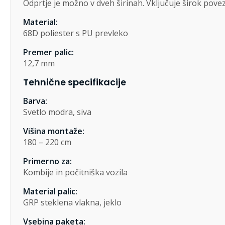
Odprtje je možno v dveh širinah. Vključuje širok povez
Material:
68D poliester s PU prevleko
Premer palic:
12,7 mm
Tehnične specifikacije
Barva:
Svetlo modra, siva
Višina montaže:
180 – 220 cm
Primerno za:
Kombije in počitniška vozila
Material palic:
GRP steklena vlakna, jeklo
Vsebina paketa: