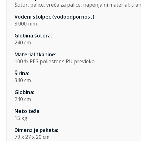
Šotor, palice, vreča za palice, napenjalni material, tr
Vodeni stolpec (vodoodpornost):
3.000 mm
Globina šotora:
240 cm
Material tkanine:
100 % PES poliester s PU prevleko
Širina:
340 cm
Globina:
240 cm
Neto teža:
15 kg
Dimenzije paketa:
79 x 27 x 20 cm