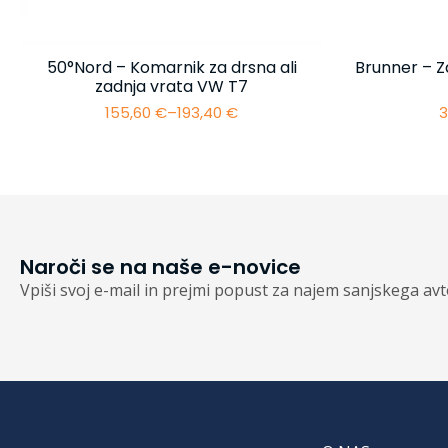
50°Nord – Komarnik za drsna ali
Brunner – Z
zadnja vrata VW T7
155,60
€
–
193,40
€
3
Cenovni
razpon:
od
155,60 €
do
193,40 €
Naroči se na naše e-novice
Vpiši svoj e-mail in prejmi popust za najem sanjskega av