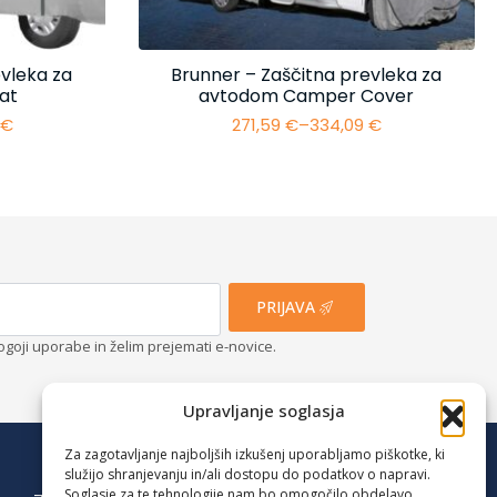
vleka za
Brunner – Zaščitna prevleka za
at
avtodom Camper Cover
4
€
271,59
€
–
334,09
€
i
Cenovni
razpon:
od
€
271,59 €
do
€
334,09 €
PRIJAVA
ogoji uporabe in želim prejemati e-novice.
Upravljanje soglasja
Za zagotavljanje najboljših izkušenj uporabljamo piškotke, ki
služijo shranjevanju in/ali dostopu do podatkov o napravi.
Soglasje za te tehnologije nam bo omogočilo obdelavo