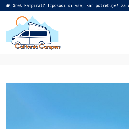
🏕️ Greš kampirat? Izposodi si vse, kar potrebuješ za