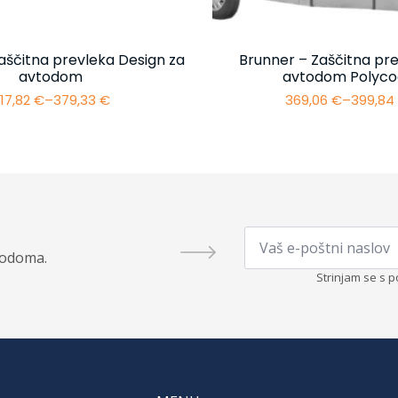
aščitna prevleka Design za
Brunner – Zaščitna pre
avtodom
avtodom Polyco
17,82
€
–
379,33
€
369,06
€
–
399,8
Cenovni
Cenovn
razpon:
razpon:
od
od
317,82 €
369,06 
do
do
379,33 €
399,84 
Email
*
todoma.
Strinjam se s p