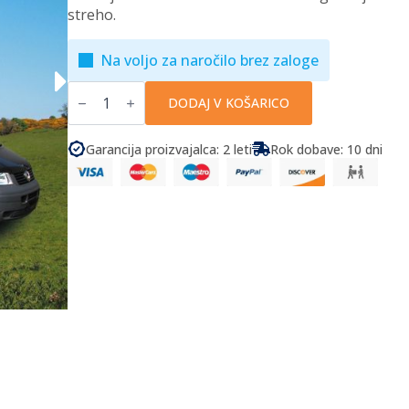
streho.
Na voljo za naročilo brez zaloge
Frankana
Freiko
DODAJ V KOŠARICO
-
Potovalni
predprostor
Garancija proizvajalca: 2 leti
Rok dobave: 10 dni
za
kombi
Travel
Extra
količina