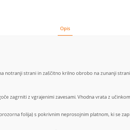
Opis
na notranji strani in zaščitno krilno obrobo na zunanji stra
e zagrniti z vgrajenimi zavesami. Vhodna vrata z učinkom s
rozorna folija) s pokrivnim neprosojnim platnom, ki se zapi