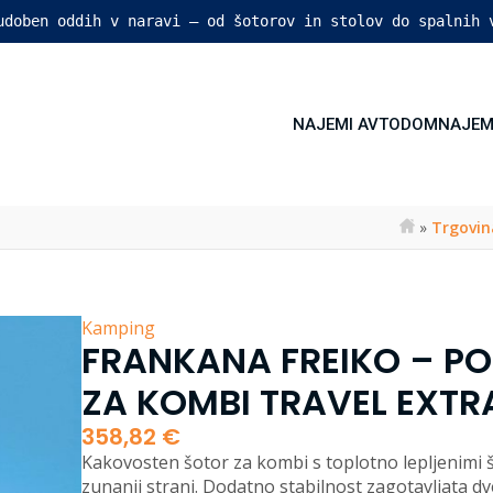
 udoben oddih v naravi – od šotorov in stolov do spalnih 
NAJEMI AVTODOM
NAJEM
»
Trgovin
Kamping
FRANKANA FREIKO – P
ZA KOMBI TRAVEL EXTR
358,82
€
Kakovosten šotor za kombi s toplotno lepljenimi ši
zunanji strani. Dodatno stabilnost zagotavljata d