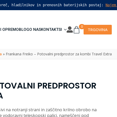
vreč, hladilnikov in prenosnih baterijskih postaj: 
Najem
0
TRGOVINA
I OPREMO
BLOG
O NAS
KONTAKT
SI
a
»
Frankana Freiko – Potovalni predprostor za kombi Travel Extra
OTOVALNI PREDPROSTOR
A
vi na notranji strani in zaščitno krilno obrobo na
ve vodoravni teleskopski palici, nameščeni pod