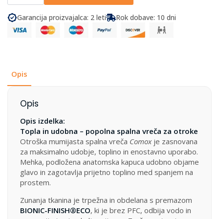
Otroška
spalna
Garancija proizvajalca: 2 leti
Rok dobave: 10 dni
vreča
Comox
količina
Opis
Opis
Opis izdelka:
Topla in udobna – popolna spalna vreča za otroke
Otroška mumijasta spalna vreča
Comox
je zasnovana
za maksimalno udobje, toplino in enostavno uporabo.
Mehka, podložena anatomska kapuca udobno objame
glavo in zagotavlja prijetno toplino med spanjem na
prostem.
Zunanja tkanina je trpežna in obdelana s premazom
BIONIC-FINISH®ECO
, ki je brez PFC, odbija vodo in