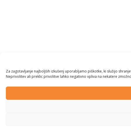
Za zagotavljanje najboljših izkušenj uporabljamo piškotke, ki služijo shran
Neprivolitev ali preklic privolitve lahko negativno vpliva na nekatere zmožnos