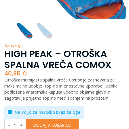
Kamping
HIGH PEAK – OTROŠKA
SPALNA VREČA COMOX
40,95
€
Otroška mumijasta spalna vreča
Comox
je zasnovana za
maksimalno udobje, toplino in enostavno uporabo. Mehka,
podložena anatomska kapuca udobno objame glavo in
zagotavlja prijetno toplino med spanjem na prostem.
Na voljo za naročilo brez zaloge
High
Peak
DODAJ V KOŠARICO
-