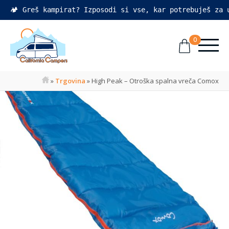
🏕️ Greš kampirat? Izposodi si vse, kar potrebuješ za
0
»
Trgovina
»
High Peak – Otroška spalna vreča Comox