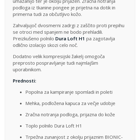
umazanijo ter je okolju prijazen. Zračna notranja
podloga iz tkanine pongee je prijetna na dotik in
primerna tudi za občutljivo kožo.
Zahvaljujoč dvosmerni zadrgi z zaščito proti prepihu
se otroci med spanjem ne bodo prehladili.
Preizkušeno polnilo
Dura Loft H1
pa zagotavlja
odlično izolacijo skozi celo noč.
Dodatno velik kompresijski žakelj omogoča
preprosto pospravljanje tudi najmlajšim
uporabnikom.
Prednosti:
Popolna za kampiranje spomladi in poleti
Mehka, podložena kapuca za večje udobje
Zračna notranja podloga, prijazna do kože
Toplo polnilo Dura Loft H1
Trpežna zunanjost z okolju prijaznim BIONIC-