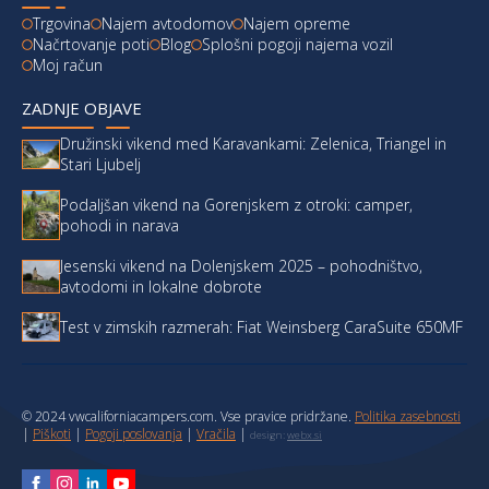
Trgovina
Najem avtodomov
Najem opreme
Načrtovanje poti
Blog
Splošni pogoji najema vozil
Moj račun
ZADNJE OBJAVE
Družinski vikend med Karavankami: Zelenica, Triangel in
Stari Ljubelj
Podaljšan vikend na Gorenjskem z otroki: camper,
pohodi in narava
Jesenski vikend na Dolenjskem 2025 – pohodništvo,
avtodomi in lokalne dobrote
Test v zimskih razmerah: Fiat Weinsberg CaraSuite 650MF
© 2024 vwcaliforniacampers.com. Vse pravice pridržane.
Politika zasebnosti
|
Piškoti
|
Pogoji poslovanja
|
Vračila
|
design:
webx.si