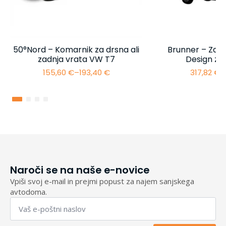
50°Nord – Komarnik za drsna ali
Brunner – Zašč
zadnja vrata VW T7
Design za
155,60
€
–
193,40
€
317,82
€
–
Cenovni
razpon:
od
155,60 €
do
193,40 €
Naroči se na naše e-novice
Vpiši svoj e-mail in prejmi popust za najem sanjskega
avtodoma.
Email
*