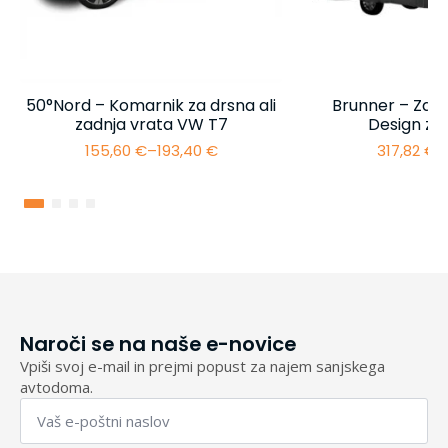
50°Nord – Komarnik za drsna ali
Brunner – Zašč
zadnja vrata VW T7
Design za
155,60
€
–
193,40
€
317,82
€
–
Cenovni
razpon:
od
155,60 €
do
193,40 €
Naroči se na naše e-novice
Vpiši svoj e-mail in prejmi popust za najem sanjskega
avtodoma.
Email
*