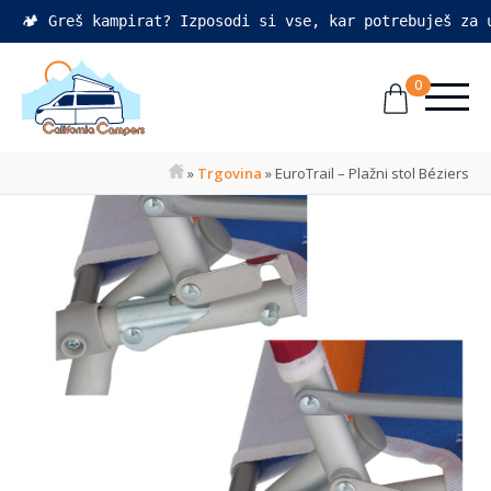
🏕️ Greš kampirat? Izposodi si vse, kar potrebuješ za
0
»
Trgovina
»
EuroTrail – Plažni stol Béziers