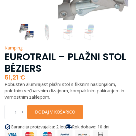
Kamping
EUROTRAIL – PLAŽNI STOL
BÉZIERS
51,21
€
Robusten aluminijast plažni stol s fiksnim naslonjalom,
poletnim večbarvnim dizajnom, kompaktnim pakiranjem in
varnostnim zaklepom.
EuroTrail
-
DODAJ V KOŠARICO
Plažni
stol
Béziers
Garancija proizvajalca: 2 leti
Rok dobave: 10 dni
količina