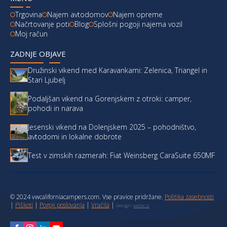
Trgovina
Najem avtodomov
Najem opreme
Načrtovanje poti
Blog
Splošni pogoji najema vozil
Moj račun
ZADNJE OBJAVE
Družinski vikend med Karavankami: Zelenica, Triangel in
Stari Ljubelj
Podaljšan vikend na Gorenjskem z otroki: camper,
pohodi in narava
Jesenski vikend na Dolenjskem 2025 – pohodništvo,
avtodomi in lokalne dobrote
Test v zimskih razmerah: Fiat Weinsberg CaraSuite 650MF
© 2024 vwcaliforniacampers.com. Vse pravice pridržane.
Politika zasebnosti
|
Piškoti
|
Pogoji poslovanja
|
Vračila
|
design:
webx.si