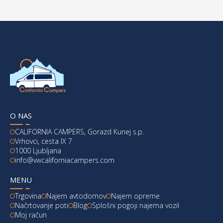
O NAS
CALIFORNIA CAMPERS, Gorazd Kunej s.p.
Vrhovci, cesta IX 7
1000 Ljubljana
info@vwcaliforniacampers.com
MENU
Trgovina
Najem avtodomov
Najem opreme
Načrtovanje poti
Blog
Splošni pogoji najema vozil
Moj račun