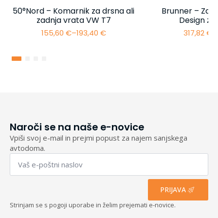
50°Nord – Komarnik za drsna ali
Brunner – Zašč
zadnja vrata VW T7
Design za
155,60
€
–
193,40
€
317,82
€
–
Cenovni
razpon:
od
155,60 €
do
193,40 €
Naroči se na naše e-novice
Vpiši svoj e-mail in prejmi popust za najem sanjskega
avtodoma.
Email
*
PRIJAVA
Strinjam se s pogoji uporabe in želim prejemati e-novice.