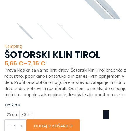
Kamping
ŠOTORSKI KLIN TIROL
5,65
€
–
7,15
€
Cenovni
Prava klasika za varno pritrditev. Šotorski klin Tirol prepriča z
razpon:
robustno, pocinkano konstrukcijo in zanesljivim oprijemom v
od
tleh. Profilirana oblika omogoča enostavno zabijanje in trdno
5,65 €
držo tudi v vetrovnih razmerah. Odličen za mehka do srednje
do
trda tla – popoln za kampiranje, festivale ali uporabo na vrtu.
7,15 €
Dolžina
25 cm
30 cm
Šotorski
klin
DODAJ V KOŠARICO
Tirol