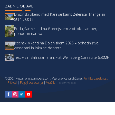
ZADNJE OBJAVE
Družinski vikend med Karavankami: Zelenica, Triangel in
Stari Ljubelj
Podaljšan vikend na Gorenjskem z otroki: camper,
pohodi in narava
Jesenski vikend na Dolenjskem 2025 – pohodništvo,
avtodomi in lokalne dobrote
Test v zimskih razmerah: Fiat Weinsberg CaraSuite 650MF
© 2024 vwcaliforniacampers.com. Vse pravice pridržane.
Politika zasebnosti
|
Piškoti
|
Pogoji poslovanja
|
Vračila
|
design:
webx.si