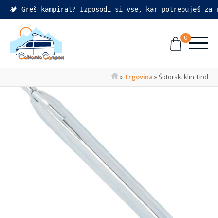
🏕️ Greš kampirat? Izposodi si vse, kar potrebuješ za
0
»
Trgovina
»
Šotorski klin Tirol