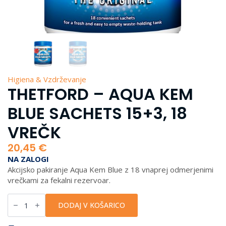
Higiena & Vzdrževanje
THETFORD – AQUA KEM
BLUE SACHETS 15+3, 18
VREČK
20,45
€
NA ZALOGI
Akcijsko pakiranje Aqua Kem Blue z 18 vnaprej odmerjenimi
vrečkami za fekalni rezervoar.
Thetford
-
DODAJ V KOŠARICO
Aqua
Kem