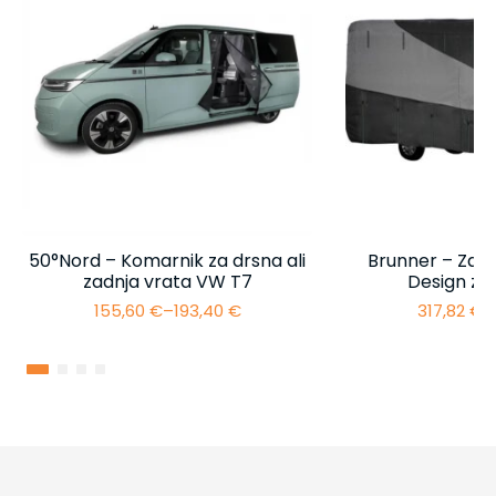
50°Nord – Komarnik za drsna ali
Brunner – Zašč
zadnja vrata VW T7
Design za
155,60
€
–
193,40
€
317,82
€
–
Cenovni
razpon:
od
155,60 €
do
193,40 €