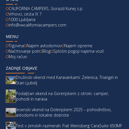
CALIFORNIA CAMPERS, Gorazd Kunej s.p.
Vrhovci, cesta IX 7
1000 Ljubljana
info@vwcaliforniacampers.com
MENU
Trgovina
Najem avtodomov
Najem opreme
Načrtovanje poti
Blog
Splošni pogoji najema vozil
Moj račun
ZADNJE OBJAVE
Družinski vikend med Karavankami: Zelenica, Triangel in
Stari Ljubelj
Podaljšan vikend na Gorenjskem z otroki: camper,
pohodi in narava
Jesenski vikend na Dolenjskem 2025 – pohodništvo,
avtodomi in lokalne dobrote
Test v zimskih razmerah: Fiat Weinsberg CaraSuite 650MF