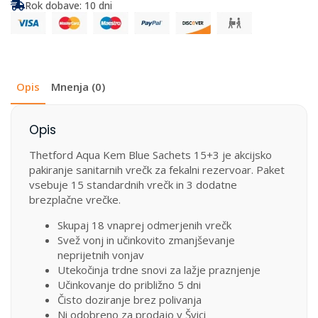
Blue
Rok dobave: 10 dni
Sachets
15+3,
18
vrečk
količina
Opis
Mnenja (0)
Opis
Thetford Aqua Kem Blue Sachets 15+3 je akcijsko
pakiranje sanitarnih vrečk za fekalni rezervoar. Paket
vsebuje 15 standardnih vrečk in 3 dodatne
brezplačne vrečke.
Skupaj 18 vnaprej odmerjenih vrečk
Svež vonj in učinkovito zmanjševanje
neprijetnih vonjav
Utekočinja trdne snovi za lažje praznjenje
Učinkovanje do približno 5 dni
Čisto doziranje brez polivanja
Ni odobreno za prodajo v Švici