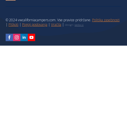
© 2024 vwcaliforniacampers.com. Vse pravice pridržane.
Politika zasebnosti
|
Piškoti
|
Pogoji poslovanja
|
Vračila
|
design:
webx.si