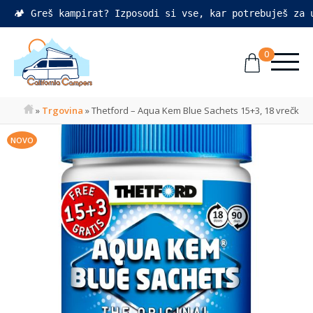
🏕️ Greš kampirat? Izposodi si vse, kar potrebuješ za
0
»
Trgovina
»
Thetford – Aqua Kem Blue Sachets 15+3, 18 vrečk
NOVO