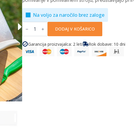
pomivanje v pomivalnem stroju, predstavljajo prir
Na voljo za naročilo brez zaloge
Zeller
-
DODAJ V KOŠARICO
Komplet
desk
za
Garancija proizvajalca: 2 leti
Rok dobave: 10 dni
rezanje
količina