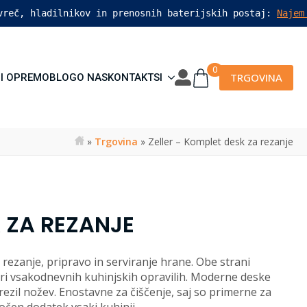
vreč, hladilnikov in prenosnih baterijskih postaj: 
Najem
0
TRGOVINA
I OPREMO
BLOG
O NAS
KONTAKT
SI
»
Trgovina
»
Zeller – Komplet desk za rezanje
 ZA REZANJE
 rezanje, pripravo in serviranje hrane. Obe strani
pri vsakodnevnih kuhinjskih opravilih. Moderne deske
ezil nožev. Enostavne za čiščenje, saj so primerne za