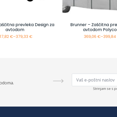
aščitna prevleka Design za
Brunner – Zaščitna pre
avtodom
avtodom Polyco
17,82
€
–
379,33
€
369,06
€
–
399,8
Cenovni
Cenovn
razpon:
razpon:
od
od
317,82 €
369,06 
do
do
379,33 €
399,84 
Email
*
todoma.
Strinjam se s p