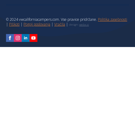
© 2024 vwcaliforniacampers.com. Vse pravice pridržane.
Politika zasebnosti
|
Piškoti
|
Pogoji poslovanja
|
Vračila
|
design:
webx.si