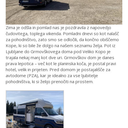
Zima je odšla in pomlad nas je pozdravila z napovedjo
čudovitega, toplega vikenda. Pomladni dnevi so kot nalašč
za pohodništvo, zato smo se odločili, da končno obiščemo
Kope, ki so bile že dolgo na našem seznamu želja. Pot iz
Ljubljane do Grmovškovega doma pod Veliko Kopo je
trajala nekaj manj kot dve uri. Grmovškov dom je danes
prava lepotica – več kot le planinska koča, je postal pravi
hotel, velik in prijeten. Pred domom je postajališče za
avtodome (PZA), kar je idealno za vse ljubitelje
pohodništva, ki si želijo prenočiti na prostem.