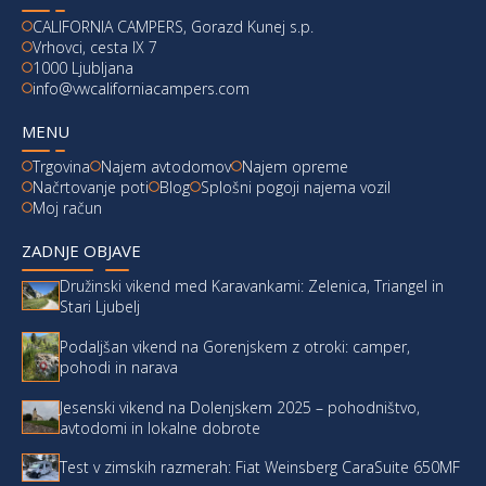
CALIFORNIA CAMPERS, Gorazd Kunej s.p.
Vrhovci, cesta IX 7
1000 Ljubljana
info@vwcaliforniacampers.com
MENU
Trgovina
Najem avtodomov
Najem opreme
Načrtovanje poti
Blog
Splošni pogoji najema vozil
Moj račun
ZADNJE OBJAVE
Družinski vikend med Karavankami: Zelenica, Triangel in
Stari Ljubelj
Podaljšan vikend na Gorenjskem z otroki: camper,
pohodi in narava
Jesenski vikend na Dolenjskem 2025 – pohodništvo,
avtodomi in lokalne dobrote
Test v zimskih razmerah: Fiat Weinsberg CaraSuite 650MF