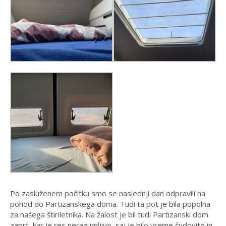
Po zasluženem počitku smo se naslednji dan odpravili na
pohod do Partizanskega doma. Tudi ta pot je bila popolna
za našega štiriletnika. Na žalost je bil tudi Partizanski dom
zaprt, kar je res nerazumljivo, saj je bilo vreme čudovito in