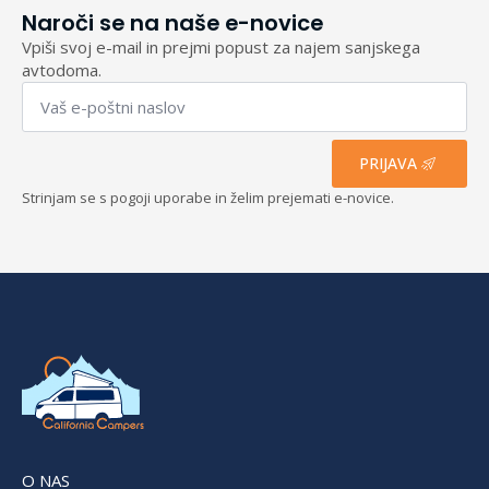
Naroči se na naše e-novice
Vpiši svoj e-mail in prejmi popust za najem sanjskega
avtodoma.
Email
*
PRIJAVA
Strinjam se s pogoji uporabe in želim prejemati e-novice.
O NAS