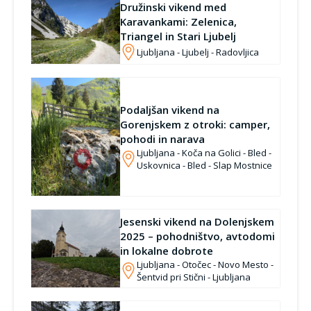
Družinski vikend med
Karavankami: Zelenica,
Triangel in Stari Ljubelj
Ljubljana - Ljubelj - Radovljica
Podaljšan vikend na
Gorenjskem z otroki: camper,
pohodi in narava
Ljubljana - Koča na Golici - Bled -
Uskovnica - Bled - Slap Mostnice
Jesenski vikend na Dolenjskem
2025 – pohodništvo, avtodomi
in lokalne dobrote
Ljubljana - Otočec - Novo Mesto -
Šentvid pri Stični - Ljubljana