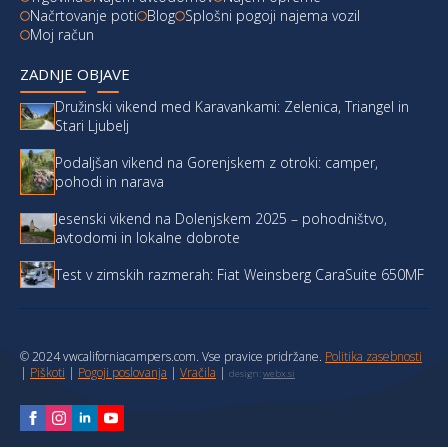
Načrtovanje poti
Blog
Splošni pogoji najema vozil
Moj račun
ZADNJE OBJAVE
Družinski vikend med Karavankami: Zelenica, Triangel in
Stari Ljubelj
Podaljšan vikend na Gorenjskem z otroki: camper,
pohodi in narava
Jesenski vikend na Dolenjskem 2025 – pohodništvo,
avtodomi in lokalne dobrote
Test v zimskih razmerah: Fiat Weinsberg CaraSuite 650MF
© 2024 vwcaliforniacampers.com. Vse pravice pridržane.
Politika zasebnosti
|
Piškoti
|
Pogoji poslovanja
|
Vračila
|
design:
webx.si