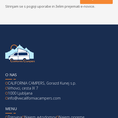
Strinjam se s pogoji uporabe in želim prejemati e-novice.
O NAS
CALIFORNIA CAMPERS, Gorazd Kunej s.p.
Vrhovci, cesta IX 7
1000 Ljubljana
info@vwcaliforniacampers.com
MENU
Trgovina
Najem avtodomov
Najem opreme