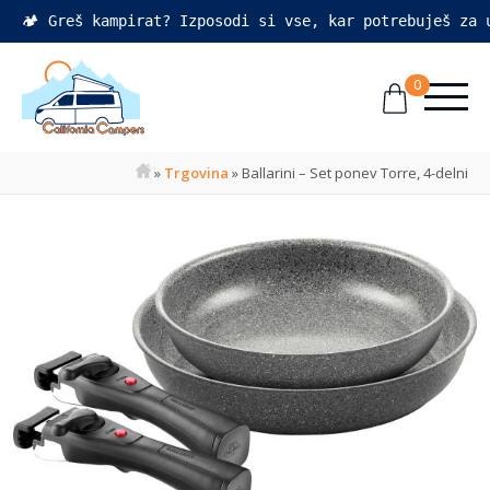
🏕️ Greš kampirat? Izposodi si vse, kar potrebuješ za
0
»
Trgovina
»
Ballarini – Set ponev Torre, 4-delni