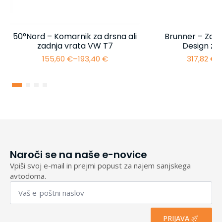
50°Nord – Komarnik za drsna ali
Brunner – Zašč
zadnja vrata VW T7
Design za
155,60
€
–
193,40
€
317,82
€
–
Cenovni
razpon:
od
155,60 €
do
193,40 €
Naroči se na naše e-novice
Vpiši svoj e-mail in prejmi popust za najem sanjskega
avtodoma.
Email
*
PRIJAVA