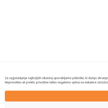
Za zagotavljanje najboljših izkušenj uporabljamo piškotke, ki služijo shran
Neprivolitev ali preklic privolitve lahko negativno vpliva na nekatere zmožnos