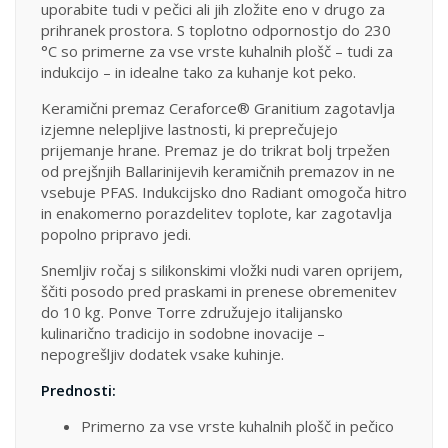
uporabite tudi v pečici ali jih zložite eno v drugo za
prihranek prostora. S toplotno odpornostjo do 230
°C so primerne za vse vrste kuhalnih plošč – tudi za
indukcijo – in idealne tako za kuhanje kot peko.
Keramični premaz Ceraforce® Granitium zagotavlja
izjemne nelepljive lastnosti, ki preprečujejo
prijemanje hrane. Premaz je do trikrat bolj trpežen
od prejšnjih Ballarinijevih keramičnih premazov in ne
vsebuje PFAS. Indukcijsko dno Radiant omogoča hitro
in enakomerno porazdelitev toplote, kar zagotavlja
popolno pripravo jedi.
Snemljiv ročaj s silikonskimi vložki nudi varen oprijem,
ščiti posodo pred praskami in prenese obremenitev
do 10 kg. Ponve Torre združujejo italijansko
kulinarično tradicijo in sodobne inovacije –
nepogrešljiv dodatek vsake kuhinje.
Prednosti:
Primerno za vse vrste kuhalnih plošč in pečico