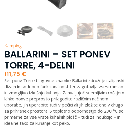
Kamping
BALLARINI – SET PONEV
TORRE, 4-DELNI
111,75
€
Set ponv Torre blagovne znamke Ballarini združuje italijanski
dizajn in sodobno funkcionalnost ter zagotavlja vsestransko
in zmogljivo izkušnjo kuhanja. Zahvaljujoč snemljivim ročajem
lahko ponve preprosto prilagodite različnim načinom
uporabe, jih uporabite tudi v pečici ali jih zložite eno v drugo
za prihranek prostora. S toplotno odpornostjo do 230 °C so
primerne za vse vrste kuhalnih plošč – tudi za indukcijo – in
idealne tako za kuhanje kot peko.