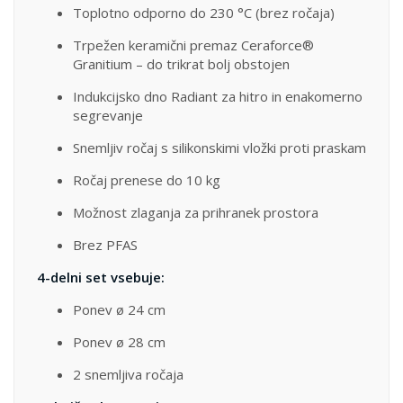
Toplotno odporno do 230 °C (brez ročaja)
Trpežen keramični premaz Ceraforce®
Granitium – do trikrat bolj obstojen
Indukcijsko dno Radiant za hitro in enakomerno
segrevanje
Snemljiv ročaj s silikonskimi vložki proti praskam
Ročaj prenese do 10 kg
Možnost zlaganja za prihranek prostora
Brez PFAS
4-delni set vsebuje:
Ponev ø 24 cm
Ponev ø 28 cm
2 snemljiva ročaja