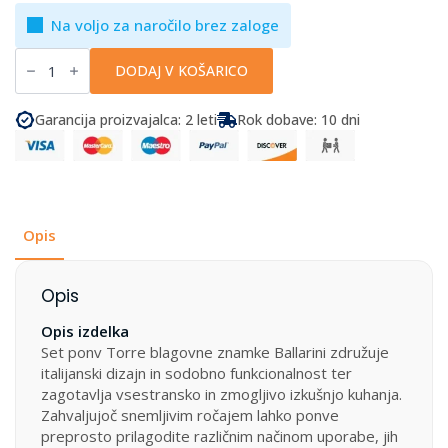
Na voljo za naročilo brez zaloge
Ballarini
-
DODAJ V KOŠARICO
Set
ponev
Torre,
Garancija proizvajalca: 2 leti
Rok dobave: 10 dni
4-
delni
količina
Opis
Opis
Opis izdelka
Set ponv Torre blagovne znamke Ballarini združuje
italijanski dizajn in sodobno funkcionalnost ter
zagotavlja vsestransko in zmogljivo izkušnjo kuhanja.
Zahvaljujoč snemljivim ročajem lahko ponve
preprosto prilagodite različnim načinom uporabe, jih