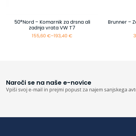
50°Nord – Komarnik za drsna ali
Brunner – Z
zadnja vrata VW T7
155,60
€
–
193,40
€
3
Cenovni
razpon:
od
155,60 €
do
193,40 €
Naroči se na naše e-novice
Vpiši svoj e-mail in prejmi popust za najem sanjskega av