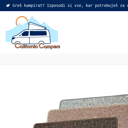
🏕️ Greš kampirat? Izposodi si vse, kar potrebuješ za