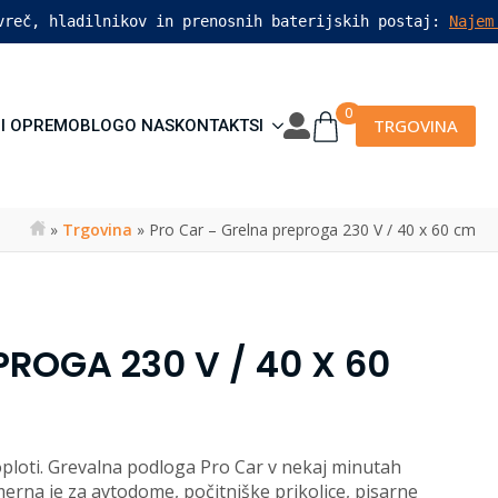
vreč, hladilnikov in prenosnih baterijskih postaj: 
Najem
0
TRGOVINA
I OPREMO
BLOG
O NAS
KONTAKT
SI
»
Trgovina
»
Pro Car – Grelna preproga 230 V / 40 x 60 cm
ROGA 230 V / 40 X 60
 toploti. Grevalna podloga Pro Car v nekaj minutah
erna je za avtodome, počitniške prikolice, pisarne