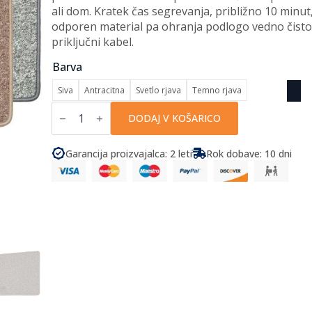
ali dom. Kratek čas segrevanja, približno 10 minut
odporen material pa ohranja podlogo vedno čisto.
priključni kabel.
Barva
Siva
Antracitna
Svetlo rjava
Temno rjava
Pro
Car
DODAJ V KOŠARICO
-
Grelna
preproga
Garancija proizvajalca: 2 leti
Rok dobave: 10 dni
230
V
/
40
x
60
cm
količina