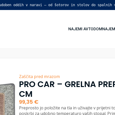
 udoben oddih v naravi – od šotorov in stolov do spalnih 
NAJEMI AVTODOM
NAJEM
Zaščita pred mrazom
PRO CAR – GRELNA PREP
CM
99,35
€
Preprosto jo položite na tla in uživajte v prijetni
poskrbi za udobno temperaturo vaših stopal. Prim