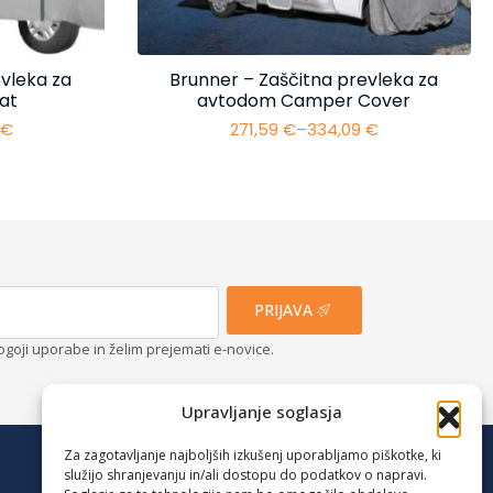
vleka za
Brunner – Zaščitna prevleka za
at
avtodom Camper Cover
4
€
271,59
€
–
334,09
€
i
Cenovni
razpon:
od
€
271,59 €
do
€
334,09 €
PRIJAVA
ogoji uporabe in želim prejemati e-novice.
Upravljanje soglasja
Za zagotavljanje najboljših izkušenj uporabljamo piškotke, ki
služijo shranjevanju in/ali dostopu do podatkov o napravi.