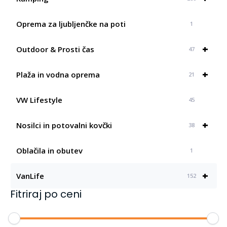
Oprema za ljubljenčke na poti
1
+
Outdoor & Prosti čas
47
+
Plaža in vodna oprema
21
VW Lifestyle
45
+
Nosilci in potovalni kovčki
38
Oblačila in obutev
1
+
VanLife
152
Fitriraj po ceni