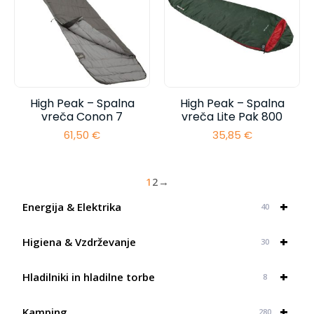
High Peak – Spalna
High Peak – Spalna
vreča Conon 7
vreča Lite Pak 800
61,50
€
35,85
€
1
2
→
+
Energija & Elektrika
40
+
Higiena & Vzdrževanje
30
+
Hladilniki in hladilne torbe
8
+
Kamping
280