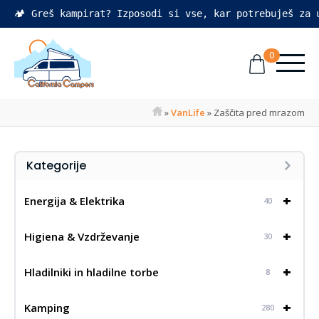
🏕️ Greš kampirat? Izposodi si vse, kar potrebuješ za
0
»
VanLife
»
Zaščita pred mrazom
Kategorije
+
Energija & Elektrika
40
+
Higiena & Vzdrževanje
30
+
Hladilniki in hladilne torbe
8
+
Kamping
280