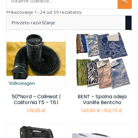
Prikazovanje 1–24 od 39 rezultatov
50°Nord – CaliHeat |
BENT – Spalna odeja
California T5 – T6.1
Vanlife Bentcho
139,95
€
143,50
€
–
153,75
€
Cenovni
razpon:
od
143,50 €
do