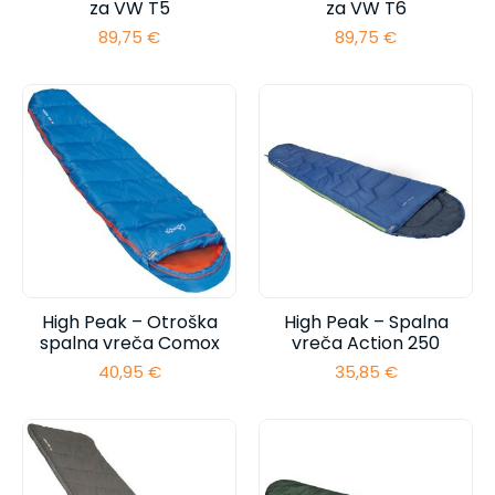
za VW T5
za VW T6
89,75
€
89,75
€
High Peak – Otroška
High Peak – Spalna
spalna vreča Comox
vreča Action 250
40,95
€
35,85
€