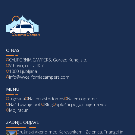
O NAS
CALIFORNIA CAMPERS, Gorazd Kunej s.p.
Vrhovci, cesta IX 7
1000 Ljubljana
info@vwcaliforniacampers.com
MENU
Trgovina
Najem avtodomov
Najem opreme
Načrtovanje poti
Blog
Splošni pogoji najema vozil
Moj račun
ZADNJE OBJAVE
Družinski vikend med Karavankami: Zelenica, Triangel in