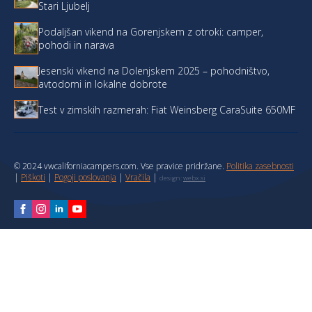
Stari Ljubelj
Podaljšan vikend na Gorenjskem z otroki: camper,
pohodi in narava
Jesenski vikend na Dolenjskem 2025 – pohodništvo,
avtodomi in lokalne dobrote
Test v zimskih razmerah: Fiat Weinsberg CaraSuite 650MF
© 2024 vwcaliforniacampers.com. Vse pravice pridržane.
Politika zasebnosti
|
Piškoti
|
Pogoji poslovanja
|
Vračila
|
design:
webx.si