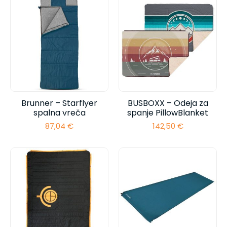
Brunner – Starflyer
BUSBOXX – Odeja za
spalna vreča
spanje PillowBlanket
87,04
€
142,50
€