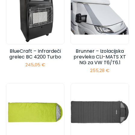
153,75 €
BlueCraft – Infrardeči
Brunner – Izolacijska
grelec BC 4200 Turbo
prevleka CLI-MATS XT
NG za VW T6/T6.1
245,05
€
255,28
€