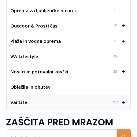
Oprema za ljubljenčke na poti
1
+
Outdoor & Prosti čas
47
+
Plaža in vodna oprema
21
VW Lifestyle
45
+
Nosilci in potovalni kovčki
38
Oblačila in obutev
1
+
VanLife
152
ZAŠČITA PRED MRAZOM
Iskalnik...