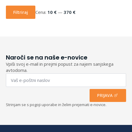
Min
Max
cena
cena
Filtriraj
Cena:
10 €
—
370 €
Naroči se na naše e-novice
Vpiši svoj e-mail in prejmi popust za najem sanjskega
avtodoma.
Email
*
PRIJAVA
Strinjam se s pogoji uporabe in želim prejemati e-novice.