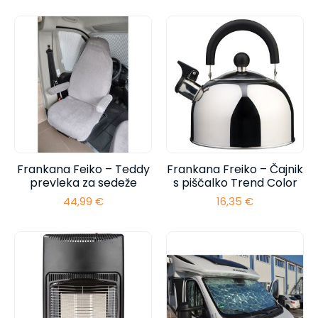
Frankana Feiko – Teddy
Frankana Freiko – Čajnik
prevleka za sedeže
s piščalko Trend Color
44,99
€
16,35
€