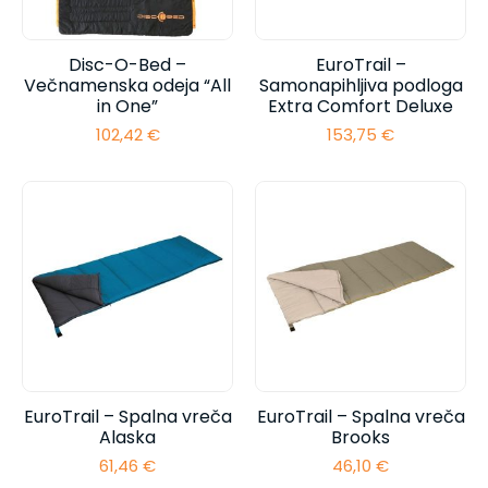
Disc-O-Bed –
EuroTrail –
Večnamenska odeja “All
Samonapihljiva podloga
in One”
Extra Comfort Deluxe
102,42
€
153,75
€
EuroTrail – Spalna vreča
EuroTrail – Spalna vreča
Alaska
Brooks
61,46
€
46,10
€