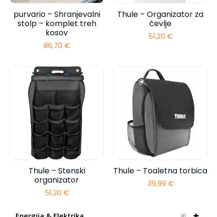
purvario – Shranjevalni
Thule – Organizator za
stolp – komplet treh
čevlje
kosov
51,20
€
86,70
€
Thule – Stenski
Thule – Toaletna torbica
organizator
39,99
€
51,20
€
+
Energija & Elektrika
40