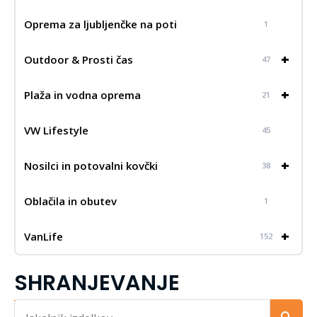
Oprema za ljubljenčke na poti
1
+
Outdoor & Prosti čas
47
+
Plaža in vodna oprema
21
VW Lifestyle
45
+
Nosilci in potovalni kovčki
38
Oblačila in obutev
1
+
VanLife
152
SHRANJEVANJE
Iskalnik...