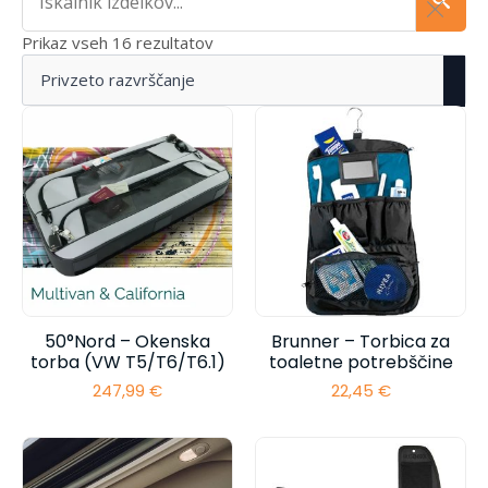
Prikaz vseh 16 rezultatov
50°Nord – Okenska
Brunner – Torbica za
torba (VW T5/T6/T6.1)
toaletne potrebščine
247,99
€
22,45
€