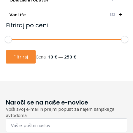
+
VanLife
152
Fitriraj po ceni
Min
Max
cena
cena
Filtriraj
Cena:
10 €
—
250 €
Naroči se na naše e-novice
Vpiši svoj e-mail in prejmi popust za najem sanjskega
avtodoma.
Email
*