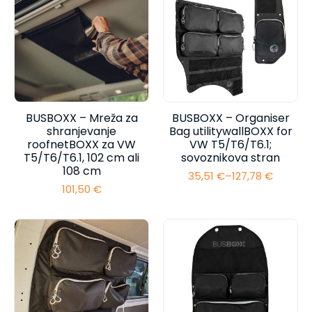
BUSBOXX – Mreža za
BUSBOXX – Organiser
shranjevanje
Bag utilitywallBOXX for
roofnetBOXX za VW
VW T5/T6/T6.1;
T5/T6/T6.1, 102 cm ali
sovoznikova stran
108 cm
35,51
€
–
127,78
€
Cenovni
101,50
€
razpon:
od
35,51 €
do
127,78 €