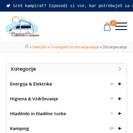
🏕️ Greš kampirat? Izposodi si vse, kar potrebuješ za
0
»
VanLife
»
Transport in shranjevanje
»
Shranjevanje
Kategorije
+
Energija & Elektrika
40
+
Higiena & Vzdrževanje
30
+
Hladilniki in hladilne torbe
8
+
Kamping
280