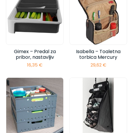
40,95 €
Gimex – Predal za
Isabella – Toaletna
pribor, nastavljiv
torbica Mercury
16,35
€
29,62
€