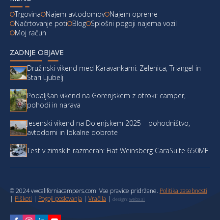
Trgovina
Najem avtodomov
Najem opreme
Načrtovanje poti
Blog
Splošni pogoji najema vozil
Moj račun
ZADNJE OBJAVE
Družinski vikend med Karavankami: Zelenica, Triangel in
Stari Ljubelj
Podaljšan vikend na Gorenjskem z otroki: camper,
pohodi in narava
Jesenski vikend na Dolenjskem 2025 – pohodništvo,
avtodomi in lokalne dobrote
Test v zimskih razmerah: Fiat Weinsberg CaraSuite 650MF
© 2024 vwcaliforniacampers.com. Vse pravice pridržane.
Politika zasebnosti
|
Piškoti
|
Pogoji poslovanja
|
Vračila
|
design:
webx.si