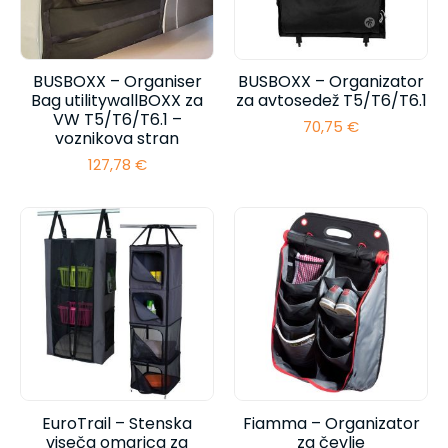
BUSBOXX – Organiser
BUSBOXX – Organizator
Bag utilitywallBOXX za
za avtosedež T5/T6/T6.1
VW T5/T6/T6.1 –
70,75
€
voznikova stran
127,78
€
EuroTrail – Stenska
Fiamma – Organizator
viseča omarica za
za čevlje