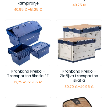
kampiranje
49,25
€
40,95
€
–
51,25
€
Cenovni
razpon:
od
40,95 €
do
51,25 €
Frankana Freiko –
Frankana Freiko –
Transportna škatla FF
Zložljiva transportna
škatla
12,25
€
–
25,65
€
Cenovni
30,70
€
–
40,95
€
razpon:
Cenovni
od
razpon:
12,25 €
od
do
30,70 €
25,65 €
do