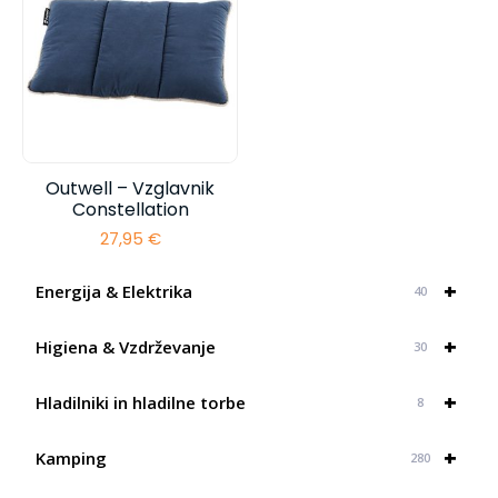
Outwell – Vzglavnik
Constellation
27,95
€
+
Energija & Elektrika
40
+
Higiena & Vzdrževanje
30
+
Hladilniki in hladilne torbe
8
+
Kamping
280