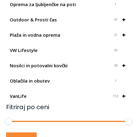
Oprema za ljubljenčke na poti
1
+
Outdoor & Prosti čas
47
+
Plaža in vodna oprema
21
VW Lifestyle
45
+
Nosilci in potovalni kovčki
38
Oblačila in obutev
1
+
VanLife
152
Fitriraj po ceni
Min
Max