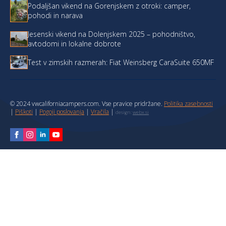
Podaljšan vikend na Gorenjskem z otroki: camper,
pohodi in narava
Jesenski vikend na Dolenjskem 2025 – pohodništvo,
avtodomi in lokalne dobrote
Test v zimskih razmerah: Fiat Weinsberg CaraSuite 650MF
© 2024 vwcaliforniacampers.com. Vse pravice pridržane.
Politika zasebnosti
|
Piškoti
|
Pogoji poslovanja
|
Vračila
|
design:
webx.si