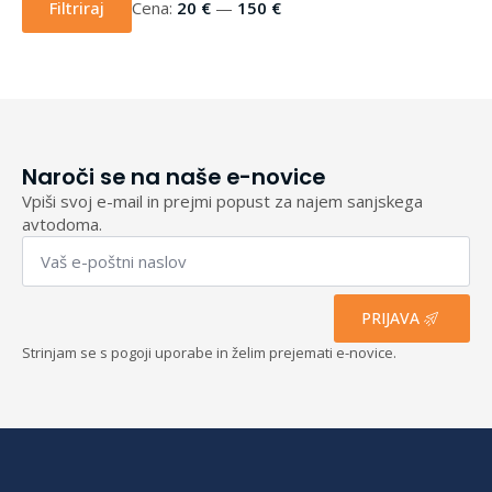
cena
cena
Filtriraj
Cena:
20 €
—
150 €
Naroči se na naše e-novice
Vpiši svoj e-mail in prejmi popust za najem sanjskega
avtodoma.
Email
*
PRIJAVA
Strinjam se s pogoji uporabe in želim prejemati e-novice.