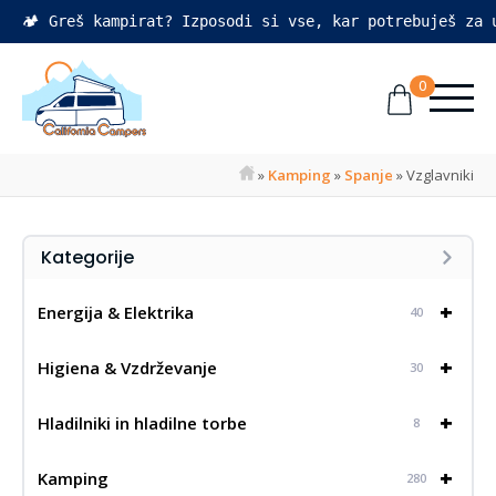
🏕️ Greš kampirat? Izposodi si vse, kar potrebuješ za
0
»
Kamping
»
Spanje
»
Vzglavniki
Kategorije
+
Energija & Elektrika
40
+
Higiena & Vzdrževanje
30
+
Hladilniki in hladilne torbe
8
+
Kamping
280