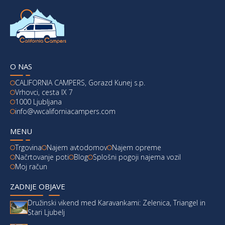
O NAS
CALIFORNIA CAMPERS, Gorazd Kunej s.p.
Vrhovci, cesta IX 7
1000 Ljubljana
info@vwcaliforniacampers.com
MENU
Trgovina
Najem avtodomov
Najem opreme
Načrtovanje poti
Blog
Splošni pogoji najema vozil
Moj račun
ZADNJE OBJAVE
Družinski vikend med Karavankami: Zelenica, Triangel in
Stari Ljubelj