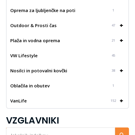
Oprema za ljubljenčke na poti
1
+
Outdoor & Prosti čas
47
+
Plaža in vodna oprema
21
VW Lifestyle
45
+
Nosilci in potovalni kovčki
38
Oblačila in obutev
1
+
VanLife
152
VZGLAVNIKI
Iskalnik...