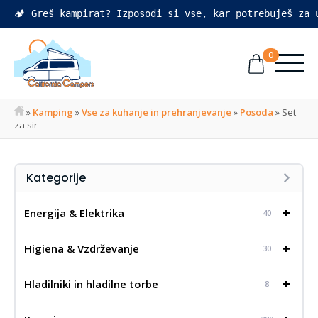
🏕️ Greš kampirat? Izposodi si vse, kar potrebuješ za
0
»
Kamping
»
Vse za kuhanje in prehranjevanje
»
Posoda
»
Set
za sir
Kategorije
+
Energija & Elektrika
40
+
Higiena & Vzdrževanje
30
+
Hladilniki in hladilne torbe
8