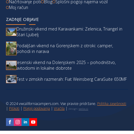
Načrtovanje poti
Blog
Splošni pogoji najema vozil
Moj račun
ZADNJE OBJAVE
Družinski vikend med Karavankami: Zelenica, Triangel in
Stari Ljubelj
Podaljšan vikend na Gorenjskem z otroki: camper,
pohodi in narava
Jesenski vikend na Dolenjskem 2025 – pohodništvo,
avtodomi in lokalne dobrote
Test v zimskih razmerah: Fiat Weinsberg CaraSuite 650MF
© 2024 vwcaliforniacampers.com. Vse pravice pridržane.
Politika zasebnosti
|
Piškoti
|
Pogoji poslovanja
|
Vračila
|
design:
webx.si