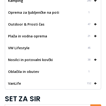
+
Kamping
280
Oprema za ljubljenčke na poti
1
+
Outdoor & Prosti čas
47
+
Plaža in vodna oprema
21
VW Lifestyle
45
+
Nosilci in potovalni kovčki
38
Oblačila in obutev
1
+
VanLife
152
SET ZA SIR