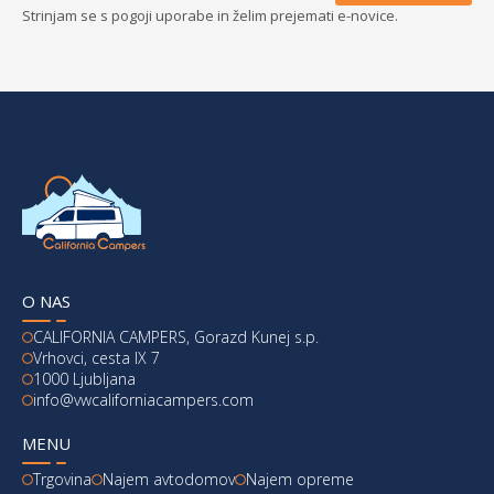
Strinjam se s pogoji uporabe in želim prejemati e-novice.
O NAS
CALIFORNIA CAMPERS, Gorazd Kunej s.p.
Vrhovci, cesta IX 7
1000 Ljubljana
info@vwcaliforniacampers.com
MENU
Trgovina
Najem avtodomov
Najem opreme