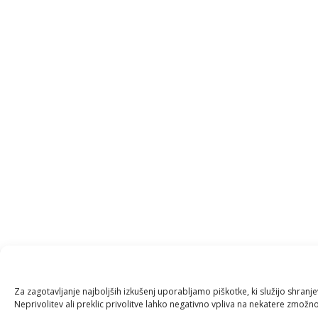
Za zagotavljanje najboljših izkušenj uporabljamo piškotke, ki služijo shran
Neprivolitev ali preklic privolitve lahko negativno vpliva na nekatere zmožnos