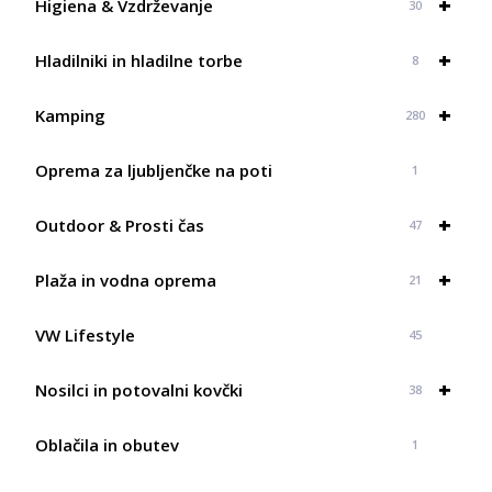
+
Higiena & Vzdrževanje
30
+
Hladilniki in hladilne torbe
8
+
Kamping
280
Oprema za ljubljenčke na poti
1
+
Outdoor & Prosti čas
47
+
Plaža in vodna oprema
21
VW Lifestyle
45
+
Nosilci in potovalni kovčki
38
Oblačila in obutev
1