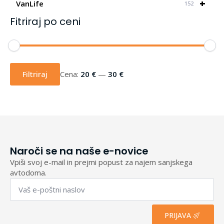
+
VanLife
152
Fitriraj po ceni
Min
Max
cena
cena
Filtriraj
Cena:
20 €
—
30 €
Naroči se na naše e-novice
Vpiši svoj e-mail in prejmi popust za najem sanjskega
avtodoma.
Email
*
PRIJAVA