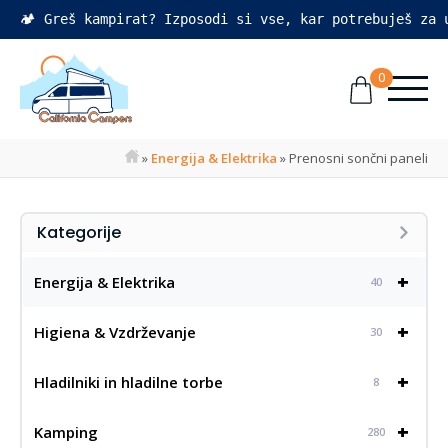
🏕️ Greš kampirat? Izposodi si vse, kar potrebuješ za
0
»
Energija & Elektrika
»
Prenosni sončni paneli
Kategorije
+
Energija & Elektrika
40
+
Higiena & Vzdrževanje
30
+
Hladilniki in hladilne torbe
8
+
Kamping
280