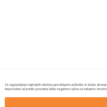
Za zagotavljanje najboljših izkušenj uporabljamo piškotke, ki služijo shran
Neprivolitev ali preklic privolitve lahko negativno vpliva na nekatere zmožnos