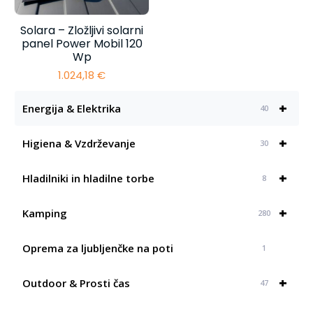
Solara – Zložljivi solarni
panel Power Mobil 120
Wp
1.024,18
€
+
Energija & Elektrika
40
+
Higiena & Vzdrževanje
30
+
Hladilniki in hladilne torbe
8
+
Kamping
280
Oprema za ljubljenčke na poti
1
+
Outdoor & Prosti čas
47