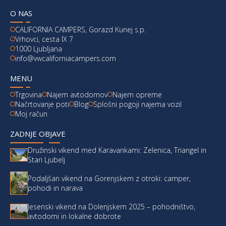
O NAS
CALIFORNIA CAMPERS, Gorazd Kunej s.p.
Vrhovci, cesta IX 7
1000 Ljubljana
info@vwcaliforniacampers.com
MENU
Trgovina
Najem avtodomov
Najem opreme
Načrtovanje poti
Blog
Splošni pogoji najema vozil
Moj račun
ZADNJE OBJAVE
Družinski vikend med Karavankami: Zelenica, Triangel in
Stari Ljubelj
Podaljšan vikend na Gorenjskem z otroki: camper,
pohodi in narava
Jesenski vikend na Dolenjskem 2025 – pohodništvo,
avtodomi in lokalne dobrote