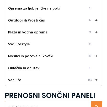
Oprema za ljubljenčke na poti
1
+
Outdoor & Prosti čas
47
+
Plaža in vodna oprema
21
VW Lifestyle
45
+
Nosilci in potovalni kovčki
38
Oblačila in obutev
1
+
VanLife
152
PRENOSNI SONČNI PANELI
Iskalnik...