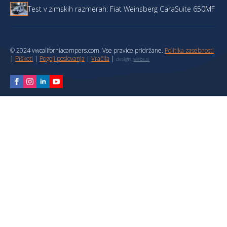
Test v zimskih razmerah: Fiat Weinsberg CaraSuite 650MF
© 2024 vwcaliforniacampers.com. Vse pravice pridržane.
Politika zasebnosti
|
Piškoti
|
Pogoji poslovanja
|
Vračila
|
design:
webx.si