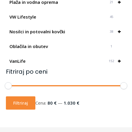
+
Plaža in vodna oprema
21
VW Lifestyle
45
+
Nosilci in potovalni kovčki
38
Oblačila in obutev
1
+
VanLife
152
Fitriraj po ceni
Min
Max
cena
cena
Filtriraj
Cena:
80 €
—
1.030 €