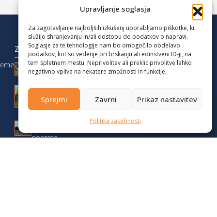
Upravljanje soglasja
Za zagotavljanje najboljših izkušenj uporabljamo piškotke, ki
služijo shranjevanju in/ali dostopu do podatkov o napravi.
Soglasje za te tehnologije nam bo omogočilo obdelavo
ZADNJE OBJAVE
podatkov, kot so vedenje pri brskanju ali edinstveni ID-ji, na
tem spletnem mestu. Neprivolitev ali preklic privolitve lahko
reme
Družinski vikend med Karavankami:
negativno vpliva na nekatere zmožnosti in funkcije.
Zelenica, Triangel in Stari Ljubelj
Podaljšan vikend na Gorenjskem z otroki:
Sprejmi
Zavrni
Prikaz nastavitev
camper, pohodi in narava
Jesenski vikend na Dolenjskem 2025 –
Politika zasebnosti
pohodništvo, avtodomi in lokalne
dobrote
Test v zimskih razmerah: Fiat Weinsberg
CaraSuite 650MF