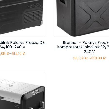
dilnik Polarys Freeze DZ,
Brunner – Polarys Freez
/24/100–240 V
kompresorski hladilnik, 12/
240 V
,85
€
–
614,10
€
Cenovni
317,72
€
–
409,98
€
razpon:
Cenovni
od
razpon:
562,85 €
od
do
317,72 €
614,10 €
do
409,98 €