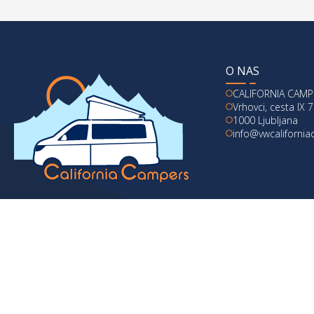
O NAS
CALIFORNIA CAMPE
Vrhovci, cesta IX 7
1000 Ljubljana
info@vwcaliforni
© 2024 vwcaliforniacampers.com. Vse pravice pridržane.
Politika zasebnosti
|
Pi