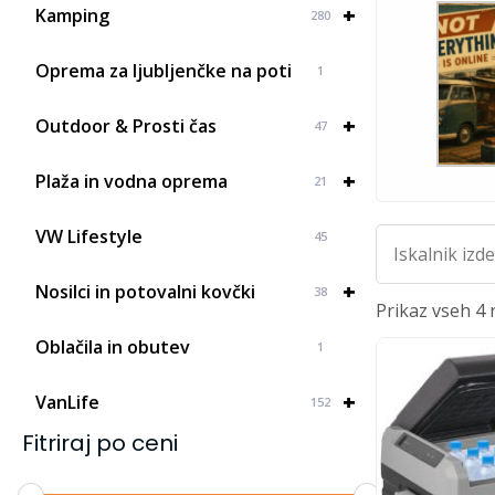
+
Kamping
280
Oprema za ljubljenčke na poti
1
+
Outdoor & Prosti čas
47
+
Plaža in vodna oprema
21
Iskalnik...
VW Lifestyle
45
+
Nosilci in potovalni kovčki
38
Prikaz vseh 4 
Oblačila in obutev
1
+
VanLife
152
Fitriraj po ceni