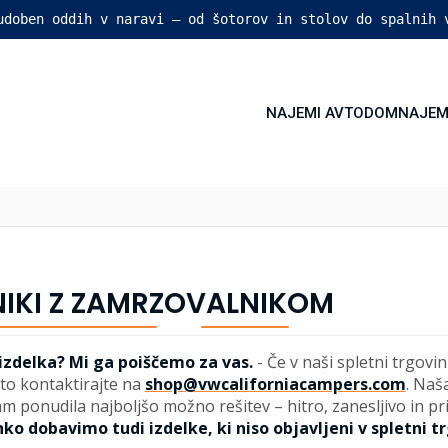
 udoben oddih v naravi – od šotorov in stolov do spalnih 
NAJEMI AVTODOM
NAJEM
NIKI Z ZAMRZOVALNIKOM
 izdelka? Mi ga poiščemo za vas.
-
Če v naši spletni trgovin
to kontaktirajte na
shop@vwcaliforniacampers.com
. Naš
m ponudila najboljšo možno rešitev – hitro, zanesljivo in p
ko dobavimo tudi izdelke, ki niso objavljeni v spletni tr