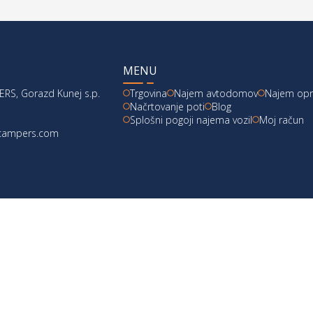
MENU
RS, Gorazd Kunej s.p.
Trgovina
Najem avtodomov
Najem op
Načrtovanje poti
Blog
Splošni pogoji najema vozil
Moj račun
acampers.com
škoti
|
Pogoji poslovanja
|
Vračila
|
design:
webx.si