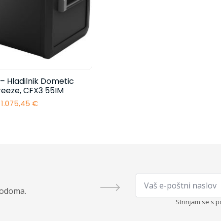
– Hladilnik Dometic
reeze, CFX3 55IM
1.075,45
€
Email
*
todoma.
Strinjam se s p