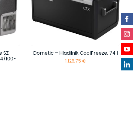
e SZ
Dometic – Hladilnik CoolFreeze, 74 l
24/100-
1.126,75
€