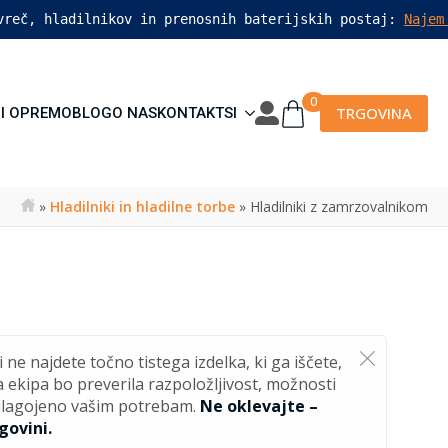
vreč, hladilnikov in prenosnih baterijskih postaj: 
Najem
0
TRGOVINA
I OPREMO
BLOG
O NAS
KONTAKT
SI
»
Hladilniki in hladilne torbe
»
Hladilniki z zamrzovalnikom
i ne najdete točno tistega izdelka, ki ga iščete,
a ekipa bo preverila razpoložljivost, možnosti
rilagojeno vašim potrebam.
Ne oklevajte –
govini.