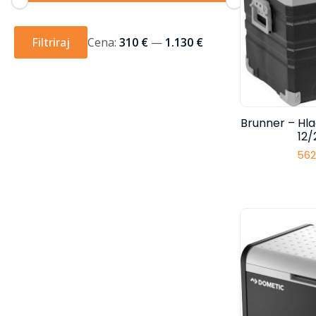
Min
Max
cena
cena
Filtriraj
Cena:
310 €
—
1.130 €
Brunner – Hla
12
562