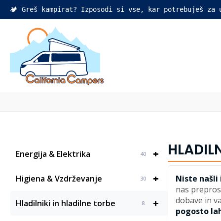
🏕️ Greš kampirat? Izposodi si vse, kar potrebuješ za
HLADIL
+
Energija & Elektrika
40
+
Higiena & Vzdrževanje
Niste našli
30
nas prepros
dobave in va
+
Hladilniki in hladilne torbe
8
pogosto lah