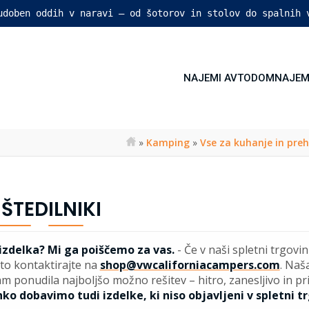
 udoben oddih v naravi – od šotorov in stolov do spalnih 
NAJEMI AVTODOM
NAJEM
»
Kamping
»
Vse za kuhanje in pre
 ŠTEDILNIKI
 izdelka? Mi ga poiščemo za vas.
-
Če v naši spletni trgovin
to kontaktirajte na
shop@vwcaliforniacampers.com
. Naš
m ponudila najboljšo možno rešitev – hitro, zanesljivo in p
ko dobavimo tudi izdelke, ki niso objavljeni v spletni tr