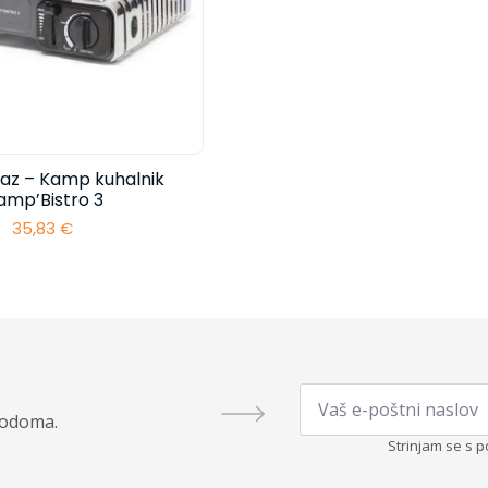
z – Kamp kuhalnik
amp’Bistro 3
35,83
€
Email
*
todoma.
Strinjam se s p