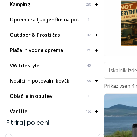
+
Kamping
280
Oprema za ljubljenčke na poti
1
+
Outdoor & Prosti čas
47
+
Plaža in vodna oprema
21
Iskalnik...
VW Lifestyle
45
+
Nosilci in potovalni kovčki
38
Prikaz vseh 4 
Oblačila in obutev
1
+
VanLife
152
Fitriraj po ceni