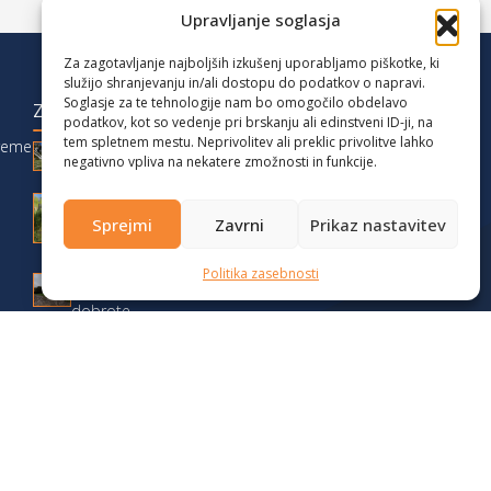
Upravljanje soglasja
Za zagotavljanje najboljših izkušenj uporabljamo piškotke, ki
služijo shranjevanju in/ali dostopu do podatkov o napravi.
Soglasje za te tehnologije nam bo omogočilo obdelavo
ZADNJE OBJAVE
podatkov, kot so vedenje pri brskanju ali edinstveni ID-ji, na
tem spletnem mestu. Neprivolitev ali preklic privolitve lahko
reme
Družinski vikend med Karavankami:
negativno vpliva na nekatere zmožnosti in funkcije.
Zelenica, Triangel in Stari Ljubelj
Podaljšan vikend na Gorenjskem z otroki:
Sprejmi
Zavrni
Prikaz nastavitev
camper, pohodi in narava
Jesenski vikend na Dolenjskem 2025 –
Politika zasebnosti
pohodništvo, avtodomi in lokalne
dobrote
Test v zimskih razmerah: Fiat Weinsberg
CaraSuite 650MF