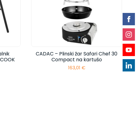
lnik
CADAC – Plinski žar Safari Chef 30
I-COOK
Compact na kartušo
163,01
€