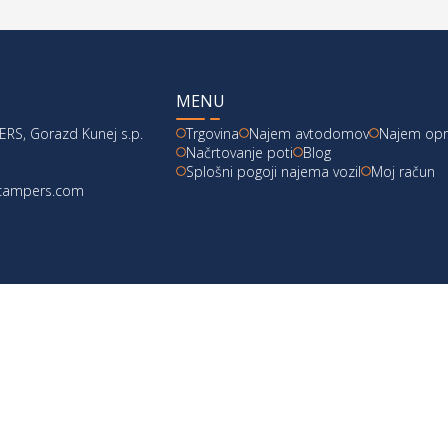
MENU
RS, Gorazd Kunej s.p.
Trgovina
Najem avtodomov
Najem op
Načrtovanje poti
Blog
Splošni pogoji najema vozil
Moj račun
acampers.com
škoti
|
Pogoji poslovanja
|
Vračila
|
design:
webx.si