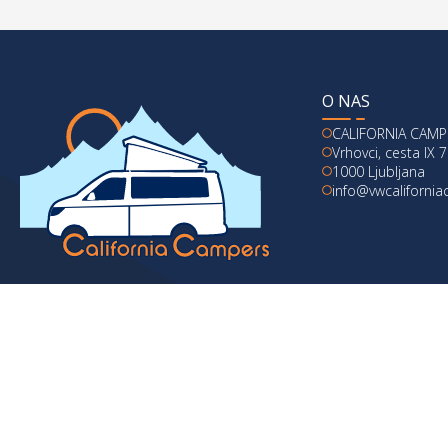
O NAS
CALIFORNIA CAMPE
Vrhovci, cesta IX 7
1000 Ljubljana
info@vwcaliforni
© 2024 vwcaliforniacampers.com. Vse pravice pridržane.
Politika zasebnosti
|
Pi