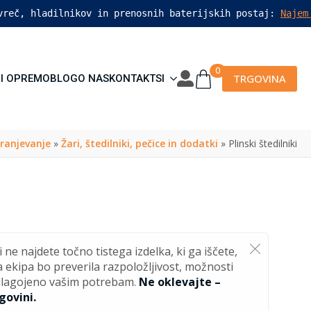
vreč, hladilnikov in prenosnih baterijskih postaj: 
Najem
0
TRGOVINA
I OPREMO
BLOG
O NAS
KONTAKT
SI
hranjevanje
»
Žari, štedilniki, pečice in dodatki
»
Plinski štedilniki
i ne najdete točno tistega izdelka, ki ga iščete,
a ekipa bo preverila razpoložljivost, možnosti
rilagojeno vašim potrebam.
Ne oklevajte –
govini.