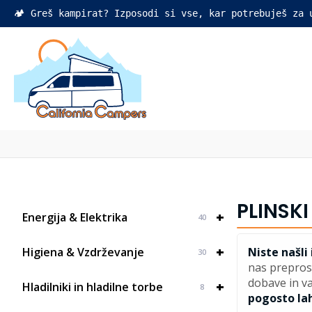
🏕️ Greš kampirat? Izposodi si vse, kar potrebuješ za
PLINSKI
+
Energija & Elektrika
40
+
Higiena & Vzdrževanje
Niste našli
30
nas prepros
dobave in va
+
Hladilniki in hladilne torbe
8
pogosto lah