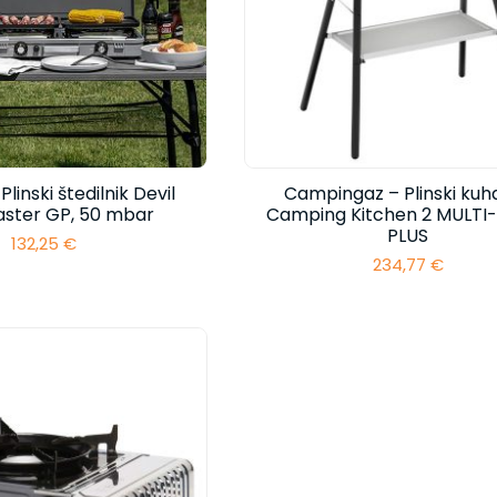
linski štedilnik Devil
Campingaz – Plinski kuha
ster GP, 50 mbar
Camping Kitchen 2 MULT
PLUS
132,25
€
234,77
€