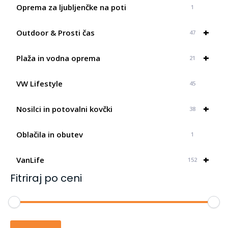
Oprema za ljubljenčke na poti
1
+
Outdoor & Prosti čas
47
+
Plaža in vodna oprema
21
VW Lifestyle
45
+
Nosilci in potovalni kovčki
38
Oblačila in obutev
1
+
VanLife
152
Fitriraj po ceni
Min
Max