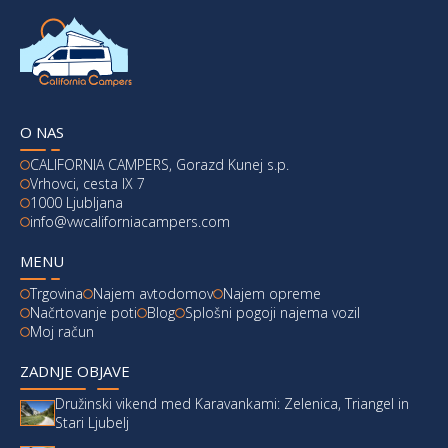
O NAS
CALIFORNIA CAMPERS, Gorazd Kunej s.p.
Vrhovci, cesta IX 7
1000 Ljubljana
info@vwcaliforniacampers.com
MENU
Trgovina
Najem avtodomov
Najem opreme
Načrtovanje poti
Blog
Splošni pogoji najema vozil
Moj račun
ZADNJE OBJAVE
Družinski vikend med Karavankami: Zelenica, Triangel in
Stari Ljubelj