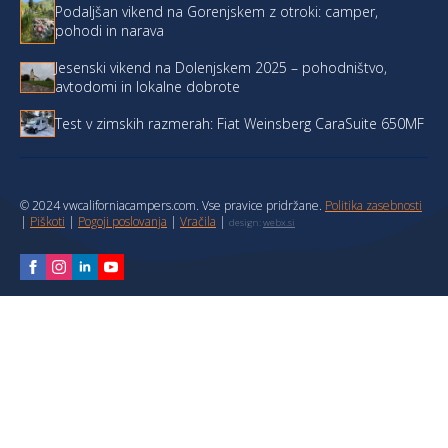
Podaljšan vikend na Gorenjskem z otroki: camper,
pohodi in narava
Jesenski vikend na Dolenjskem 2025 – pohodništvo,
avtodomi in lokalne dobrote
Test v zimskih razmerah: Fiat Weinsberg CaraSuite 650MF
© 2024 vwcaliforniacampers.com. Vse pravice pridržane.
Politika zasebnosti
|
Piškoti
|
Pogoji poslovanja
|
Vračila
|
design:
webx.si