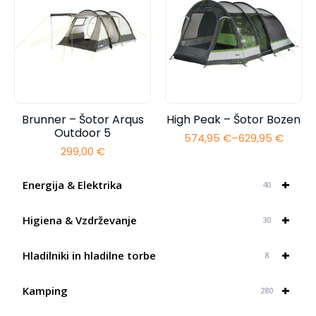
Brunner – Šotor Arqus
High Peak – Šotor Bozen
Outdoor 5
574,95
€
–
629,95
€
Cenovni
299,00
€
razpon:
od
574,95 €
+
Energija & Elektrika
40
do
629,95 €
+
Higiena & Vzdrževanje
30
+
Hladilniki in hladilne torbe
8
+
Kamping
280