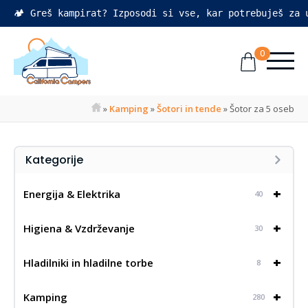
🏕️ Greš kampirat? Izposodi si vse, kar potrebuješ za
0
»
Kamping
»
Šotori in tende
»
Šotor za 5 oseb
Kategorije
+
Energija & Elektrika
40
+
Higiena & Vzdrževanje
30
+
Hladilniki in hladilne torbe
8
+
Kamping
280