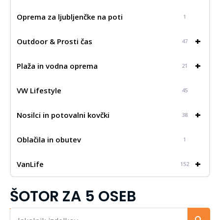
Oprema za ljubljenčke na poti
1
+
Outdoor & Prosti čas
47
+
Plaža in vodna oprema
21
VW Lifestyle
45
+
Nosilci in potovalni kovčki
38
Oblačila in obutev
1
+
VanLife
152
ŠOTOR ZA 5 OSEB
Iskalnik...