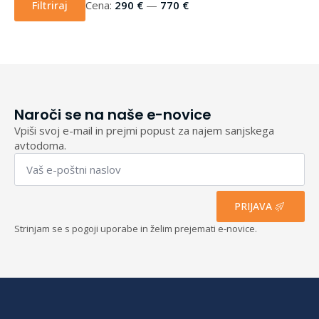
cena
cena
Filtriraj
Cena:
290 €
—
770 €
Naroči se na naše e-novice
Vpiši svoj e-mail in prejmi popust za najem sanjskega
avtodoma.
Email
*
PRIJAVA
Strinjam se s pogoji uporabe in želim prejemati e-novice.