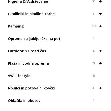
+
Higiena & Vzdrževanje
30
+
Hladilniki in hladilne torbe
8
+
Kamping
280
Oprema za ljubljenčke na poti
1
+
Outdoor & Prosti čas
47
+
Plaža in vodna oprema
21
VW Lifestyle
45
+
Nosilci in potovalni kovčki
38
Oblačila in obutev
1