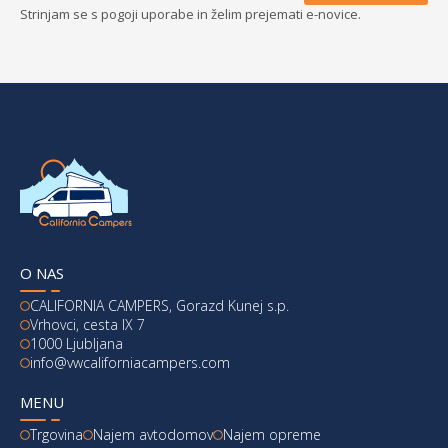
Strinjam se s pogoji uporabe in želim prejemati e-novice.
O NAS
CALIFORNIA CAMPERS, Gorazd Kunej s.p.
Vrhovci, cesta IX 7
1000 Ljubljana
info@vwcaliforniacampers.com
MENU
Trgovina
Najem avtodomov
Najem opreme