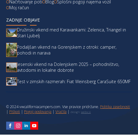
Načrtovanje poti
Blog
Splošni pogoji najema vozil
Moj račun
ZADNJE OBJAVE
Družinski vikend med Karavankami: Zelenica, Triangel in
Stari Ljubelj
Podaljšan vikend na Gorenjskem z otroki: camper,
pohodi in narava
Jesenski vikend na Dolenjskem 2025 – pohodništvo,
avtodomi in lokalne dobrote
Test v zimskih razmerah: Fiat Weinsberg CaraSuite 650MF
© 2024 vwcaliforniacampers.com. Vse pravice pridržane.
Politika zasebnosti
|
Piškoti
|
Pogoji poslovanja
|
Vračila
|
design:
webx.si