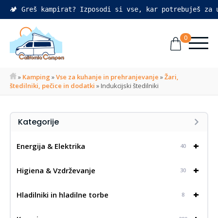
🏕️ Greš kampirat? Izposodi si vse, kar potrebuješ za
0
»
Kamping
»
Vse za kuhanje in prehranjevanje
»
Žari,
štedilniki, pečice in dodatki
»
Indukcijski štedilniki
Kategorije
+
Energija & Elektrika
40
+
Higiena & Vzdrževanje
30
+
Hladilniki in hladilne torbe
8