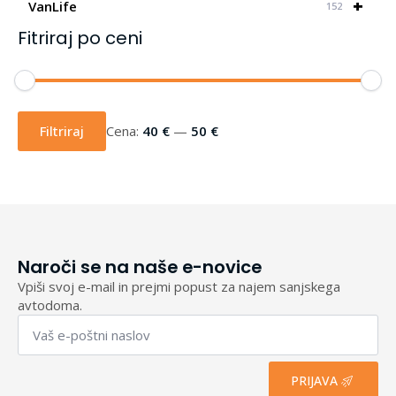
+
VanLife
152
Fitriraj po ceni
Min
Max
cena
cena
Filtriraj
Cena:
40 €
—
50 €
Naroči se na naše e-novice
Vpiši svoj e-mail in prejmi popust za najem sanjskega
avtodoma.
Email
*
PRIJAVA