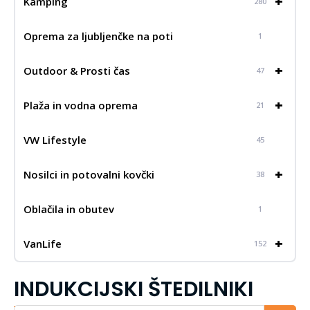
+
Kamping
280
Oprema za ljubljenčke na poti
1
+
Outdoor & Prosti čas
47
+
Plaža in vodna oprema
21
VW Lifestyle
45
+
Nosilci in potovalni kovčki
38
Oblačila in obutev
1
+
VanLife
152
INDUKCIJSKI ŠTEDILNIKI