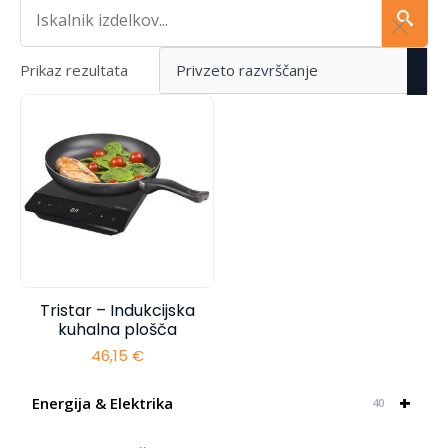
Iskalnik...
Prikaz rezultata
Tristar – Indukcijska
kuhalna plošča
46,15
€
+
Energija & Elektrika
40