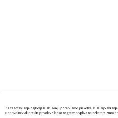
Za zagotavljanje najboljših izkušenj uporabljamo piškotke, ki služijo shran
Neprivolitev ali preklic privolitve lahko negativno vpliva na nekatere zmožnos