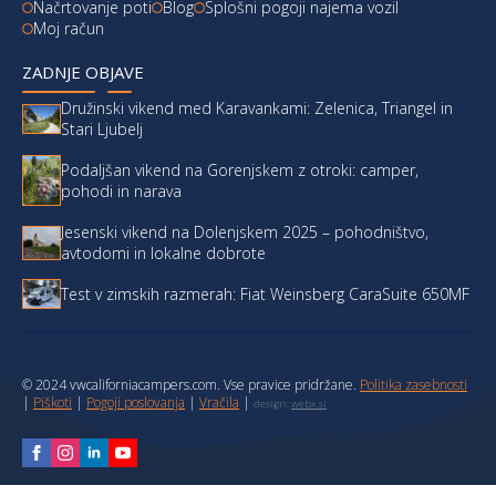
Načrtovanje poti
Blog
Splošni pogoji najema vozil
Moj račun
ZADNJE OBJAVE
Družinski vikend med Karavankami: Zelenica, Triangel in
Stari Ljubelj
Podaljšan vikend na Gorenjskem z otroki: camper,
pohodi in narava
Jesenski vikend na Dolenjskem 2025 – pohodništvo,
avtodomi in lokalne dobrote
Test v zimskih razmerah: Fiat Weinsberg CaraSuite 650MF
© 2024 vwcaliforniacampers.com. Vse pravice pridržane.
Politika zasebnosti
|
Piškoti
|
Pogoji poslovanja
|
Vračila
|
design:
webx.si