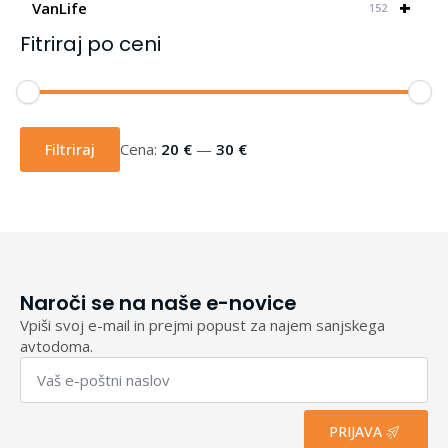
+
VanLife
152
Fitriraj po ceni
Min
Max
cena
cena
Filtriraj
Cena:
20 €
—
30 €
Naroči se na naše e-novice
Vpiši svoj e-mail in prejmi popust za najem sanjskega
avtodoma.
Email
*
PRIJAVA