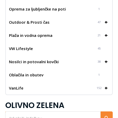
Oprema za ljubljenčke na poti
1
+
Outdoor & Prosti čas
47
+
Plaža in vodna oprema
21
VW Lifestyle
45
+
Nosilci in potovalni kovčki
38
Oblačila in obutev
1
+
VanLife
152
OLIVNO ZELENA
Iskalnik...