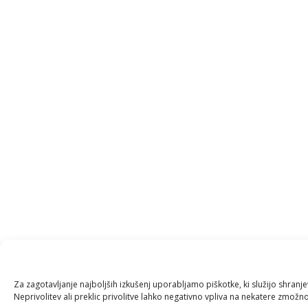
Za zagotavljanje najboljših izkušenj uporabljamo piškotke, ki služijo shran
Neprivolitev ali preklic privolitve lahko negativno vpliva na nekatere zmožnos