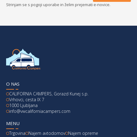
Strinjam se s pogoji uporabe in želim prejemati e-novice.
O NAS
CALIFORNIA CAMPERS, Gorazd Kunej s.p.
Vrhovci, cesta IX 7
1000 Ljubljana
info@vwcaliforniacampers.com
MENU
Trgovina
Najem avtodomov
Najem opreme