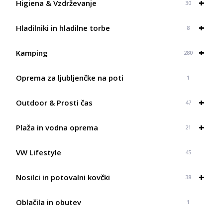
+
Higiena & Vzdrževanje
30
+
Hladilniki in hladilne torbe
8
+
Kamping
280
Oprema za ljubljenčke na poti
1
+
Outdoor & Prosti čas
47
+
Plaža in vodna oprema
21
VW Lifestyle
45
+
Nosilci in potovalni kovčki
38
Oblačila in obutev
1