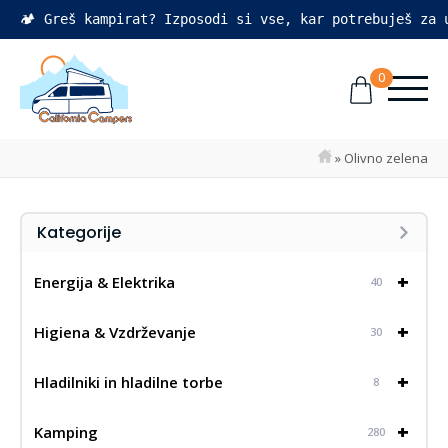
🏕️ Greš kampirat? Izposodi si vse, kar potrebuješ za
0
»
Olivno zelena
Kategorije
+
Energija & Elektrika
40
+
Higiena & Vzdrževanje
30
+
Hladilniki in hladilne torbe
8
+
Kamping
280