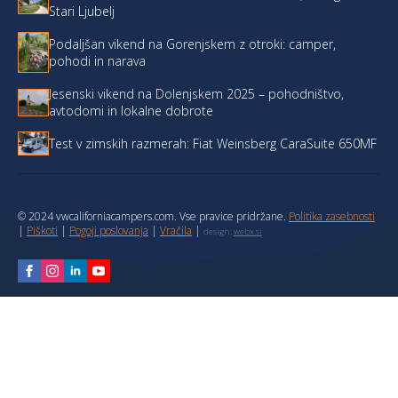
Stari Ljubelj
Podaljšan vikend na Gorenjskem z otroki: camper,
pohodi in narava
Jesenski vikend na Dolenjskem 2025 – pohodništvo,
avtodomi in lokalne dobrote
Test v zimskih razmerah: Fiat Weinsberg CaraSuite 650MF
© 2024 vwcaliforniacampers.com. Vse pravice pridržane.
Politika zasebnosti
|
Piškoti
|
Pogoji poslovanja
|
Vračila
|
design:
webx.si