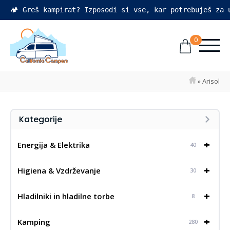
🏕️ Greš kampirat? Izposodi si vse, kar potrebuješ za
0
»
Arisol
Kategorije
+
Energija & Elektrika
40
+
Higiena & Vzdrževanje
30
+
Hladilniki in hladilne torbe
8
+
Kamping
280