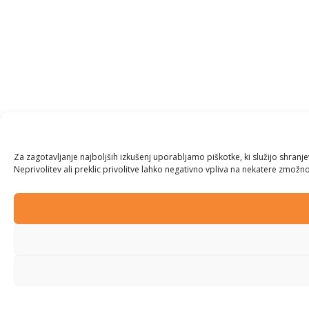
Za zagotavljanje najboljših izkušenj uporabljamo piškotke, ki služijo shran
Neprivolitev ali preklic privolitve lahko negativno vpliva na nekatere zmožnos