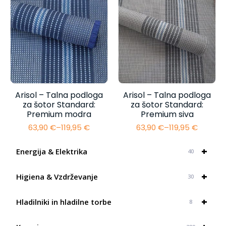
do
do
134,85 €
94,50 €
Arisol – Talna podloga
Arisol – Talna podloga
za šotor Standard:
za šotor Standard:
Premium modra
Premium siva
63,90
€
–
119,95
€
63,90
€
–
119,95
€
Cenovni
Cenovni
razpon:
razpon:
od
od
+
Energija & Elektrika
40
63,90 €
63,90 €
do
do
+
119,95 €
119,95 €
Higiena & Vzdrževanje
30
+
Hladilniki in hladilne torbe
8