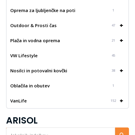
Oprema za ljubljenčke na poti
1
+
Outdoor & Prosti čas
47
+
Plaža in vodna oprema
21
VW Lifestyle
45
+
Nosilci in potovalni kovčki
38
Oblačila in obutev
1
+
VanLife
152
ARISOL
Iskalnik...