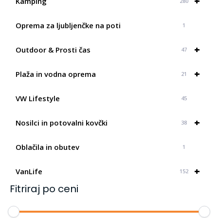
+
Kamping
280
Oprema za ljubljenčke na poti
1
+
Outdoor & Prosti čas
47
+
Plaža in vodna oprema
21
VW Lifestyle
45
+
Nosilci in potovalni kovčki
38
Oblačila in obutev
1
+
VanLife
152
Fitriraj po ceni