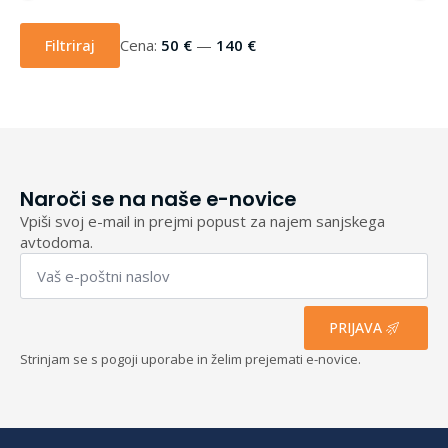
Min
Max
cena
cena
Filtriraj
Cena:
50 €
—
140 €
Naroči se na naše e-novice
Vpiši svoj e-mail in prejmi popust za najem sanjskega
avtodoma.
Email
*
PRIJAVA
Strinjam se s pogoji uporabe in želim prejemati e-novice.