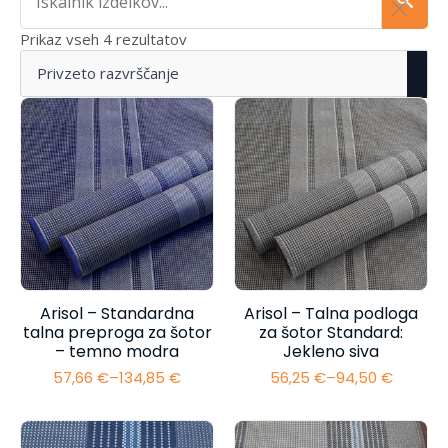
Prikaz vseh 4 rezultatov
Arisol – Standardna
Arisol – Talna podloga
talna preproga za šotor
za šotor Standard:
– temno modra
Jekleno siva
57,66
€
–
134,85
€
56,25
€
–
94,50
€
Cenovni
Cenovni
razpon:
razpon:
od
od
57,66 €
56,25 €