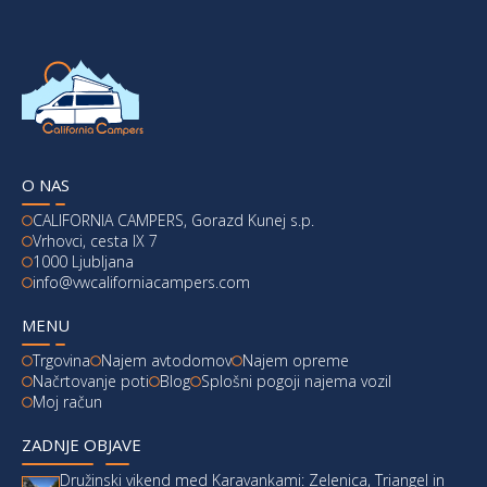
O NAS
CALIFORNIA CAMPERS, Gorazd Kunej s.p.
Vrhovci, cesta IX 7
1000 Ljubljana
info@vwcaliforniacampers.com
MENU
Trgovina
Najem avtodomov
Najem opreme
Načrtovanje poti
Blog
Splošni pogoji najema vozil
Moj račun
ZADNJE OBJAVE
Družinski vikend med Karavankami: Zelenica, Triangel in