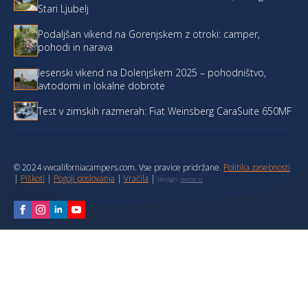
Stari Ljubelj
Podaljšan vikend na Gorenjskem z otroki: camper,
pohodi in narava
Jesenski vikend na Dolenjskem 2025 – pohodništvo,
avtodomi in lokalne dobrote
Test v zimskih razmerah: Fiat Weinsberg CaraSuite 650MF
© 2024 vwcaliforniacampers.com. Vse pravice pridržane.
Politika zasebnosti
|
Piškoti
|
Pogoji poslovanja
|
Vračila
|
design:
webx.si