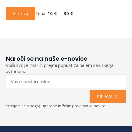
Min
Max
cena
cena
Filtriraj
Cena:
10 €
—
30 €
Naroči se na naše e-novice
Vpiši svoj e-mail in prejmi popust za najem sanjskega
avtodoma.
Email
*
PRIJAVA
Strinjam se s pogoji uporabe in želim prejemati e-novice.