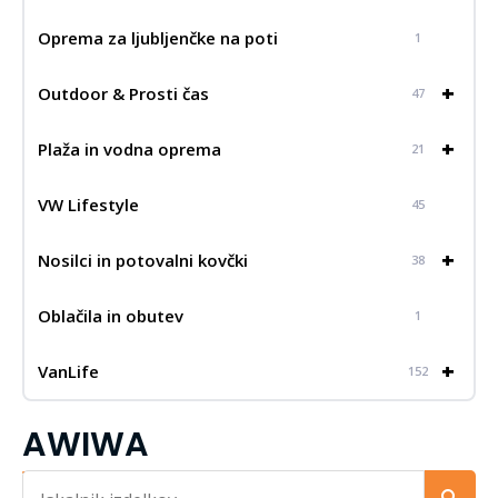
Oprema za ljubljenčke na poti
1
+
Outdoor & Prosti čas
47
+
Plaža in vodna oprema
21
VW Lifestyle
45
+
Nosilci in potovalni kovčki
38
Oblačila in obutev
1
+
VanLife
152
AWIWA
Iskalnik...