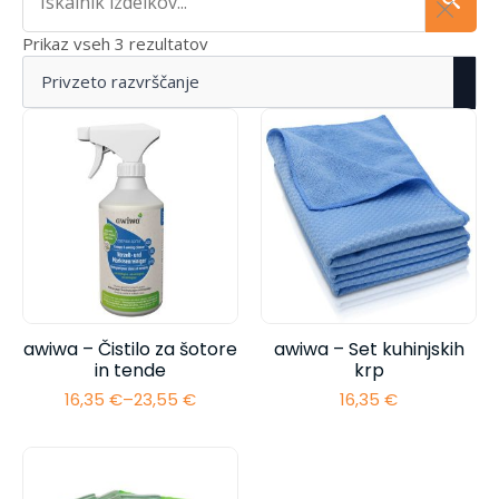
Prikaz vseh 3 rezultatov
awiwa – Čistilo za šotore
awiwa – Set kuhinjskih
in tende
krp
16,35
€
–
23,55
€
16,35
€
Cenovni
razpon:
od
16,35 €
do