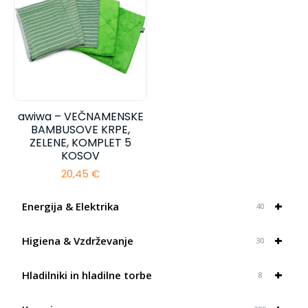
23,55 €
awiwa – VEČNAMENSKE
BAMBUSOVE KRPE,
ZELENE, KOMPLET 5
KOSOV
20,45
€
+
Energija & Elektrika
40
+
Higiena & Vzdrževanje
30
+
Hladilniki in hladilne torbe
8