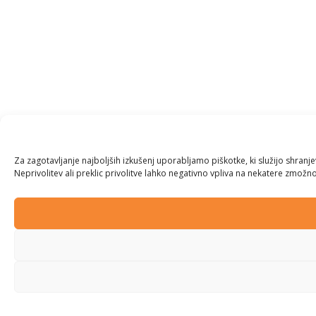
Za zagotavljanje najboljših izkušenj uporabljamo piškotke, ki služijo shran
Neprivolitev ali preklic privolitve lahko negativno vpliva na nekatere zmožnos