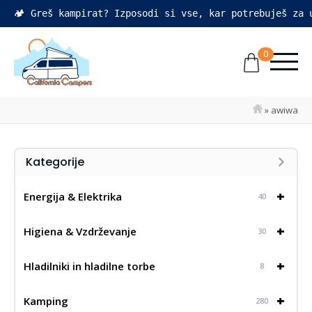
🏕️ Greš kampirat? Izposodi si vse, kar potrebuješ za
0
»
awiwa
Kategorije
+
Energija & Elektrika
40
+
Higiena & Vzdrževanje
30
+
Hladilniki in hladilne torbe
8
+
Kamping
280