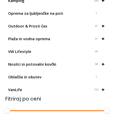
+
Kamping
280
Oprema za ljubljenčke na poti
1
+
Outdoor & Prosti čas
47
+
Plaža in vodna oprema
21
VW Lifestyle
45
+
Nosilci in potovalni kovčki
38
Oblačila in obutev
1
+
VanLife
152
Fitriraj po ceni