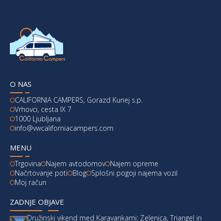
O NAS
CALIFORNIA CAMPERS, Gorazd Kunej s.p.
Vrhovci, cesta IX 7
1000 Ljubljana
info@vwcaliforniacampers.com
MENU
Trgovina
Najem avtodomov
Najem opreme
Načrtovanje poti
Blog
Splošni pogoji najema vozil
Moj račun
ZADNJE OBJAVE
Družinski vikend med Karavankami: Zelenica, Triangel in