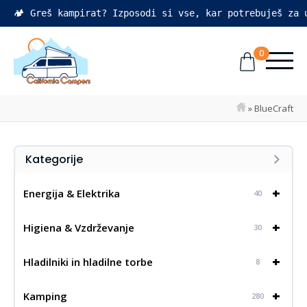
🏕️ Greš kampirat? Izposodi si vse, kar potrebuješ za
0
»
BlueCraft
Kategorije
+
Energija & Elektrika
40
+
Higiena & Vzdrževanje
30
+
Hladilniki in hladilne torbe
8
+
Kamping
280