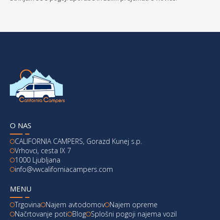
O NAS
CALIFORNIA CAMPERS, Gorazd Kunej s.p.
Vrhovci, cesta IX 7
1000 Ljubljana
info@vwcaliforniacampers.com
MENU
Trgovina
Najem avtodomov
Najem opreme
Načrtovanje poti
Blog
Splošni pogoji najema vozil