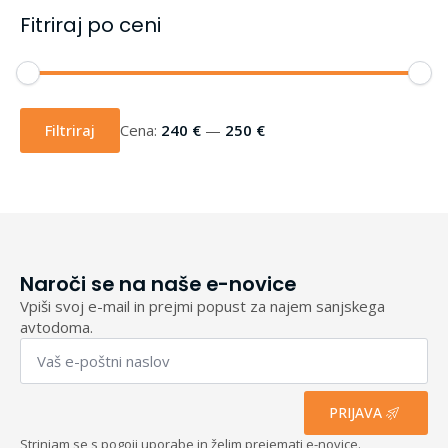
Fitriraj po ceni
Min
Max
cena
cena
Filtriraj
Cena:
240 €
—
250 €
Naroči se na naše e-novice
Vpiši svoj e-mail in prejmi popust za najem sanjskega
avtodoma.
Email
*
PRIJAVA
Strinjam se s pogoji uporabe in želim prejemati e-novice.