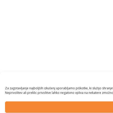
Za zagotavljanje najboljših izkušenj uporabljamo piškotke, ki služijo shran
Neprivolitev ali preklic privolitve lahko negativno vpliva na nekatere zmožnos