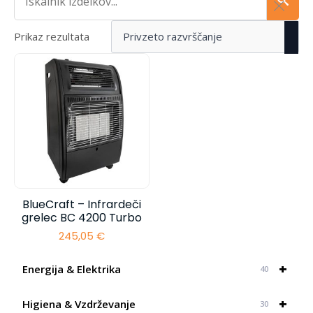
Prikaz rezultata
BlueCraft – Infrardeči
grelec BC 4200 Turbo
245,05
€
+
Energija & Elektrika
40
+
Higiena & Vzdrževanje
30