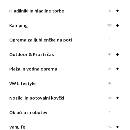
+
Hladilniki in hladilne torbe
8
+
Kamping
280
Oprema za ljubljenčke na poti
1
+
Outdoor & Prosti čas
47
+
Plaža in vodna oprema
21
VW Lifestyle
45
+
Nosilci in potovalni kovčki
38
Oblačila in obutev
1
+
VanLife
152