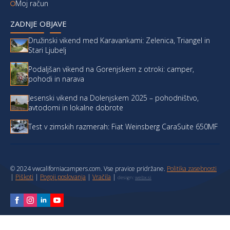
Moj račun
ZADNJE OBJAVE
Družinski vikend med Karavankami: Zelenica, Triangel in
Stari Ljubelj
Podaljšan vikend na Gorenjskem z otroki: camper,
pohodi in narava
Jesenski vikend na Dolenjskem 2025 – pohodništvo,
avtodomi in lokalne dobrote
Test v zimskih razmerah: Fiat Weinsberg CaraSuite 650MF
© 2024 vwcaliforniacampers.com. Vse pravice pridržane.
Politika zasebnosti
|
Piškoti
|
Pogoji poslovanja
|
Vračila
|
design:
webx.si