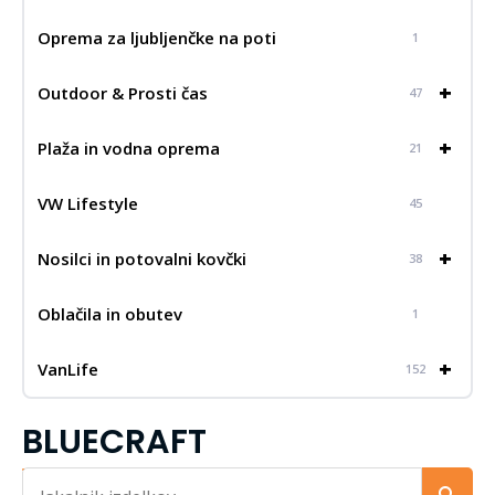
Oprema za ljubljenčke na poti
1
+
Outdoor & Prosti čas
47
+
Plaža in vodna oprema
21
VW Lifestyle
45
+
Nosilci in potovalni kovčki
38
Oblačila in obutev
1
+
VanLife
152
BLUECRAFT
Iskalnik...