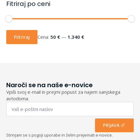
Fitriraj po ceni
Min
Max
cena
cena
Filtriraj
Cena:
50 €
—
1.340 €
Naroči se na naše e-novice
Vpiši svoj e-mail in prejmi popust za najem sanjskega
avtodoma.
Email
*
PRIJAVA
Strinjam se s pogoji uporabe in želim prejemati e-novice.