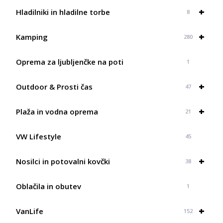
+
Hladilniki in hladilne torbe
8
+
Kamping
280
Oprema za ljubljenčke na poti
1
+
Outdoor & Prosti čas
47
+
Plaža in vodna oprema
21
VW Lifestyle
45
+
Nosilci in potovalni kovčki
38
Oblačila in obutev
1
+
VanLife
152