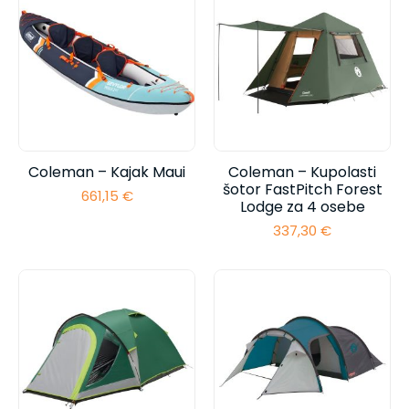
69,95 €
Coleman – Kajak Maui
Coleman – Kupolasti
šotor FastPitch Forest
661,15
€
Lodge za 4 osebe
337,30
€