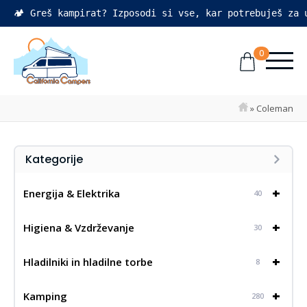
🏕️ Greš kampirat? Izposodi si vse, kar potrebuješ za
0
»
Coleman
Kategorije
+
Energija & Elektrika
40
+
Higiena & Vzdrževanje
30
+
Hladilniki in hladilne torbe
8
+
Kamping
280