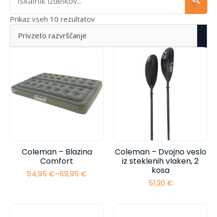
Prikaz vseh 10 rezultatov
Coleman – Blazina
Coleman – Dvojno veslo
Comfort
iz steklenih vlaken, 2
kosa
54,95
€
–
69,95
€
Cenovni
51,20
€
razpon:
od
54,95 €
do