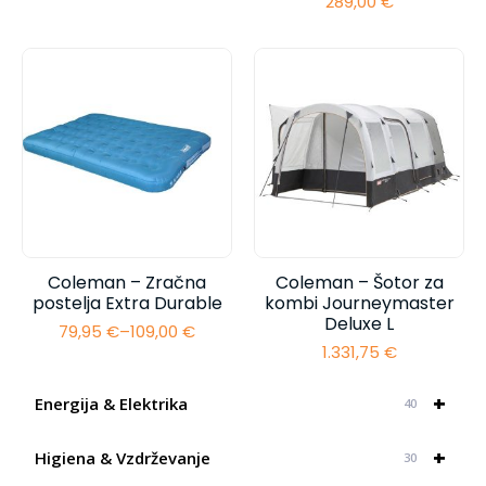
289,00
€
Coleman – Zračna
Coleman – Šotor za
postelja Extra Durable
kombi Journeymaster
Deluxe L
79,95
€
–
109,00
€
Cenovni
1.331,75
€
razpon:
od
79,95 €
+
Energija & Elektrika
40
do
109,00 €
+
Higiena & Vzdrževanje
30