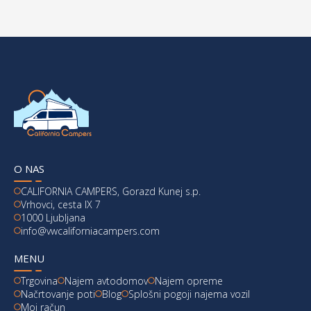
O NAS
CALIFORNIA CAMPERS, Gorazd Kunej s.p.
Vrhovci, cesta IX 7
1000 Ljubljana
info@vwcaliforniacampers.com
MENU
Trgovina
Najem avtodomov
Najem opreme
Načrtovanje poti
Blog
Splošni pogoji najema vozil
Moj račun