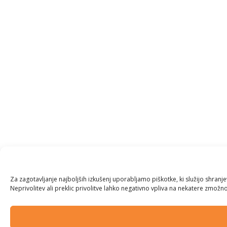
Za zagotavljanje najboljših izkušenj uporabljamo piškotke, ki služijo shran
Neprivolitev ali preklic privolitve lahko negativno vpliva na nekatere zmožnos