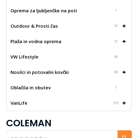
Oprema za ljubljenčke na poti
1
+
Outdoor & Prosti čas
47
+
Plaža in vodna oprema
21
VW Lifestyle
45
+
Nosilci in potovalni kovčki
38
Oblačila in obutev
1
+
VanLife
152
COLEMAN
Iskalnik...