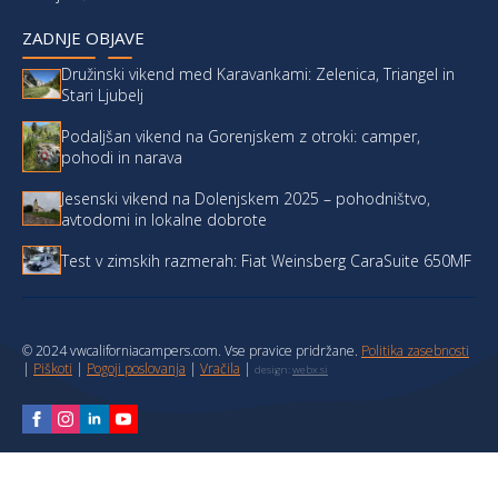
ZADNJE OBJAVE
Družinski vikend med Karavankami: Zelenica, Triangel in
Stari Ljubelj
Podaljšan vikend na Gorenjskem z otroki: camper,
pohodi in narava
Jesenski vikend na Dolenjskem 2025 – pohodništvo,
avtodomi in lokalne dobrote
Test v zimskih razmerah: Fiat Weinsberg CaraSuite 650MF
© 2024 vwcaliforniacampers.com. Vse pravice pridržane.
Politika zasebnosti
|
Piškoti
|
Pogoji poslovanja
|
Vračila
|
design:
webx.si