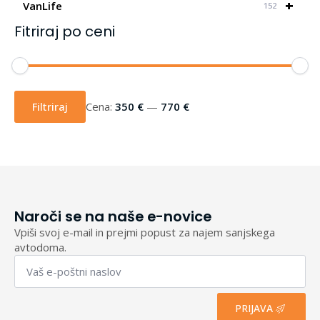
+
VanLife
152
Fitriraj po ceni
Min
Max
cena
cena
Filtriraj
Cena:
350 €
—
770 €
Naroči se na naše e-novice
Vpiši svoj e-mail in prejmi popust za najem sanjskega
avtodoma.
Email
*
PRIJAVA