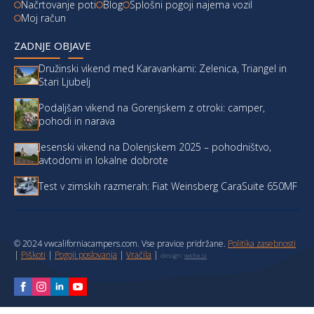
Načrtovanje poti
Blog
Splošni pogoji najema vozil
Moj račun
ZADNJE OBJAVE
Družinski vikend med Karavankami: Zelenica, Triangel in
Stari Ljubelj
Podaljšan vikend na Gorenjskem z otroki: camper,
pohodi in narava
Jesenski vikend na Dolenjskem 2025 – pohodništvo,
avtodomi in lokalne dobrote
Test v zimskih razmerah: Fiat Weinsberg CaraSuite 650MF
© 2024 vwcaliforniacampers.com. Vse pravice pridržane.
Politika zasebnosti
|
Piškoti
|
Pogoji poslovanja
|
Vračila
|
design:
webx.si