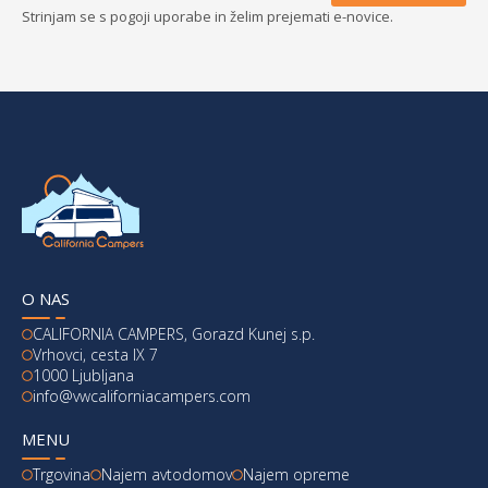
Strinjam se s pogoji uporabe in želim prejemati e-novice.
O NAS
CALIFORNIA CAMPERS, Gorazd Kunej s.p.
Vrhovci, cesta IX 7
1000 Ljubljana
info@vwcaliforniacampers.com
MENU
Trgovina
Najem avtodomov
Najem opreme