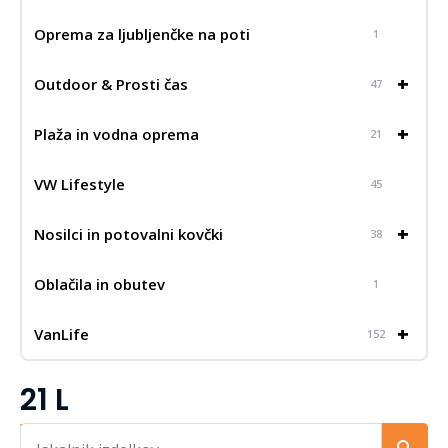
Oprema za ljubljenčke na poti
1
+
Outdoor & Prosti čas
47
+
Plaža in vodna oprema
21
VW Lifestyle
45
+
Nosilci in potovalni kovčki
38
Oblačila in obutev
1
+
VanLife
152
21 L
Iskalnik...