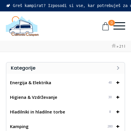
🏕️ Greš kampirat? Izposodi si vse, kar potrebuješ za
0
»
21 l
Kategorije
+
Energija & Elektrika
40
+
Higiena & Vzdrževanje
30
+
Hladilniki in hladilne torbe
8
+
Kamping
280