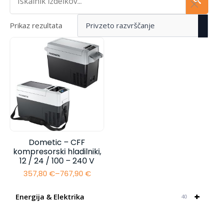
Prikaz rezultata
Dometic – CFF
kompresorski hladilniki,
12 / 24 / 100 – 240 V
357,80
€
–
767,90
€
Cenovni
razpon:
od
+
Energija & Elektrika
40
357,80 €
do