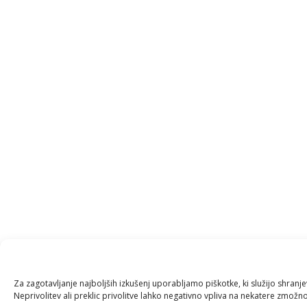
Za zagotavljanje najboljših izkušenj uporabljamo piškotke, ki služijo shran
Neprivolitev ali preklic privolitve lahko negativno vpliva na nekatere zmožnos