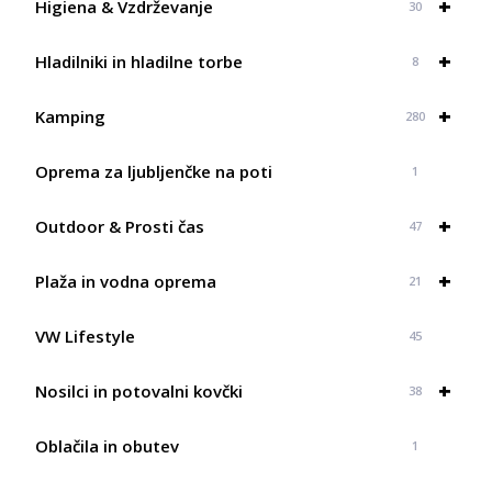
+
767,90 €
Higiena & Vzdrževanje
30
+
Hladilniki in hladilne torbe
8
+
Kamping
280
Oprema za ljubljenčke na poti
1
+
Outdoor & Prosti čas
47
+
Plaža in vodna oprema
21
VW Lifestyle
45
+
Nosilci in potovalni kovčki
38
Oblačila in obutev
1