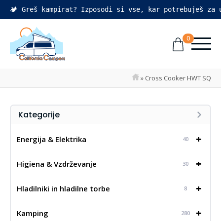
🏕️ Greš kampirat? Izposodi si vse, kar potrebuješ za
0
»
Cross Cooker HWT SQ
Kategorije
+
Energija & Elektrika
40
+
Higiena & Vzdrževanje
30
+
Hladilniki in hladilne torbe
8
+
Kamping
280