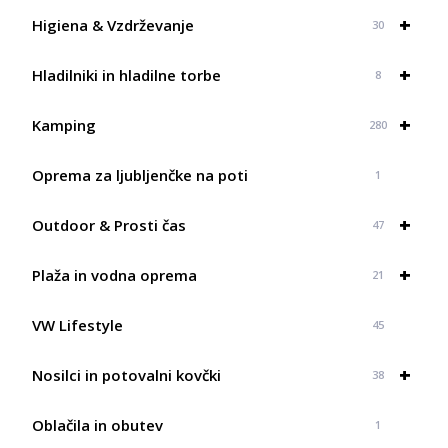
do
+
184,45 €
Higiena & Vzdrževanje
30
+
Hladilniki in hladilne torbe
8
+
Kamping
280
Oprema za ljubljenčke na poti
1
+
Outdoor & Prosti čas
47
+
Plaža in vodna oprema
21
VW Lifestyle
45
+
Nosilci in potovalni kovčki
38
Oblačila in obutev
1