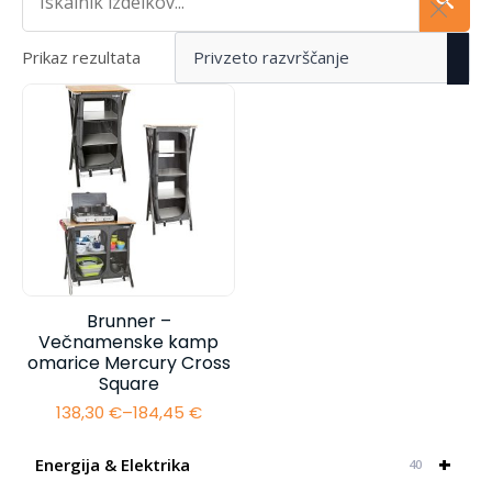
Prikaz rezultata
Brunner –
Večnamenske kamp
omarice Mercury Cross
Square
138,30
€
–
184,45
€
Cenovni
razpon:
od
+
Energija & Elektrika
40
138,30 €