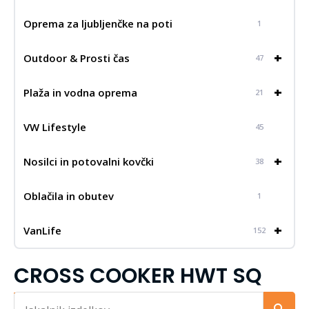
Oprema za ljubljenčke na poti
1
+
Outdoor & Prosti čas
47
+
Plaža in vodna oprema
21
VW Lifestyle
45
+
Nosilci in potovalni kovčki
38
Oblačila in obutev
1
+
VanLife
152
CROSS COOKER HWT SQ
Iskalnik...