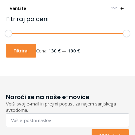
+
VanLife
152
Fitriraj po ceni
Min
Max
cena
cena
Filtriraj
Cena:
130 €
—
190 €
Naroči se na naše e-novice
Vpiši svoj e-mail in prejmi popust za najem sanjskega
avtodoma.
Email
*