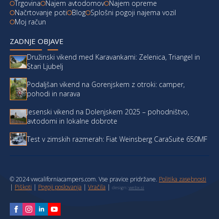
Trgovina
Najem avtodomov
Najem opreme
Načrtovanje poti
Blog
Splošni pogoji najema vozil
Moj račun
ZADNJE OBJAVE
Družinski vikend med Karavankami: Zelenica, Triangel in
Stari Ljubelj
Podaljšan vikend na Gorenjskem z otroki: camper,
pohodi in narava
Jesenski vikend na Dolenjskem 2025 – pohodništvo,
avtodomi in lokalne dobrote
Test v zimskih razmerah: Fiat Weinsberg CaraSuite 650MF
© 2024 vwcaliforniacampers.com. Vse pravice pridržane.
Politika zasebnosti
|
Piškoti
|
Pogoji poslovanja
|
Vračila
|
design:
webx.si