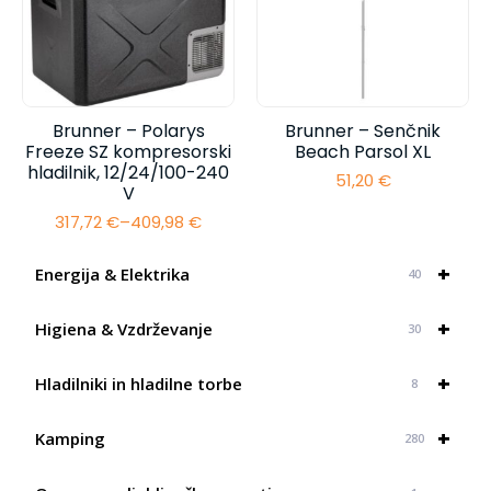
Brunner – Polarys
Brunner – Senčnik
Freeze SZ kompresorski
Beach Parsol XL
hladilnik, 12/24/100-240
51,20
€
V
317,72
€
–
409,98
€
Cenovni
razpon:
od
+
Energija & Elektrika
40
317,72 €
do
+
409,98 €
Higiena & Vzdrževanje
30
+
Hladilniki in hladilne torbe
8
+
Kamping
280