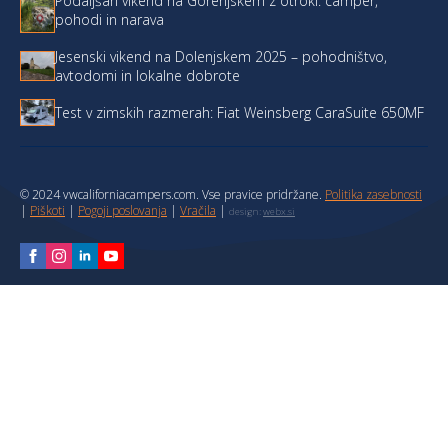
Podaljšan vikend na Gorenjskem z otroki: camper,
pohodi in narava
Jesenski vikend na Dolenjskem 2025 – pohodništvo,
avtodomi in lokalne dobrote
Test v zimskih razmerah: Fiat Weinsberg CaraSuite 650MF
© 2024 vwcaliforniacampers.com. Vse pravice pridržane.
Politika zasebnosti
|
Piškoti
|
Pogoji poslovanja
|
Vračila
|
design:
webx.si