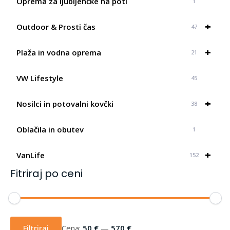
Oprema za ljubljenčke na poti
1
+
Outdoor & Prosti čas
47
+
Plaža in vodna oprema
21
VW Lifestyle
45
+
Nosilci in potovalni kovčki
38
Oblačila in obutev
1
+
VanLife
152
Fitriraj po ceni
Min
Max
cena
cena
Filtriraj
Cena:
50 €
—
570 €