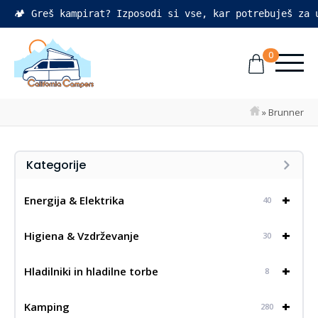
🏕️ Greš kampirat? Izposodi si vse, kar potrebuješ za
0
»
Brunner
Kategorije
+
Energija & Elektrika
40
+
Higiena & Vzdrževanje
30
+
Hladilniki in hladilne torbe
8
+
Kamping
280