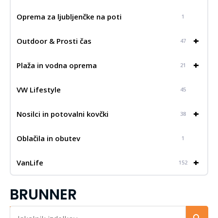
Oprema za ljubljenčke na poti
1
+
Outdoor & Prosti čas
47
+
Plaža in vodna oprema
21
VW Lifestyle
45
+
Nosilci in potovalni kovčki
38
Oblačila in obutev
1
+
VanLife
152
BRUNNER
Iskalnik...