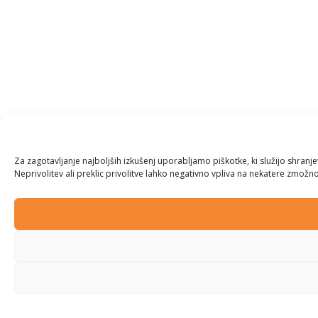
Za zagotavljanje najboljših izkušenj uporabljamo piškotke, ki služijo shran
Neprivolitev ali preklic privolitve lahko negativno vpliva na nekatere zmožnos