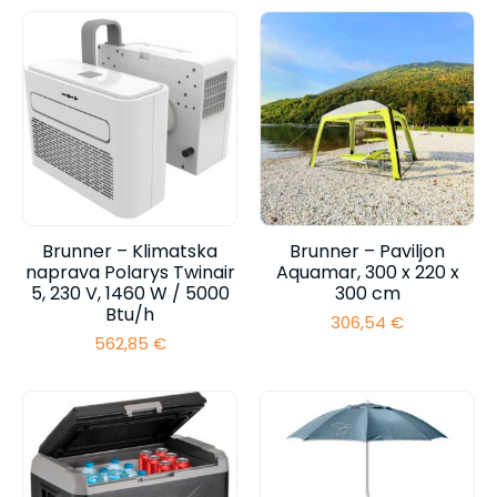
Brunner – Klimatska
Brunner – Paviljon
naprava Polarys Twinair
Aquamar, 300 x 220 x
5, 230 V, 1460 W / 5000
300 cm
Btu/h
306,54
€
562,85
€