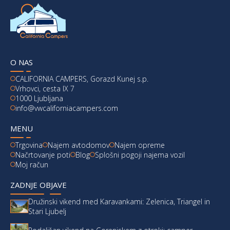
O NAS
CALIFORNIA CAMPERS, Gorazd Kunej s.p.
Vrhovci, cesta IX 7
1000 Ljubljana
info@vwcaliforniacampers.com
MENU
Trgovina
Najem avtodomov
Najem opreme
Načrtovanje poti
Blog
Splošni pogoji najema vozil
Moj račun
ZADNJE OBJAVE
Družinski vikend med Karavankami: Zelenica, Triangel in
Stari Ljubelj