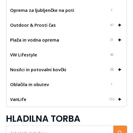
Oprema za ljubljenčke na poti
1
+
Outdoor & Prosti čas
47
+
Plaža in vodna oprema
21
VW Lifestyle
45
+
Nosilci in potovalni kovčki
38
Oblačila in obutev
1
+
VanLife
152
HLADILNA TORBA
Iskalnik...