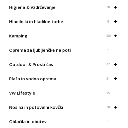
do
+
409,98 €
Higiena & Vzdrževanje
30
+
Hladilniki in hladilne torbe
8
+
Kamping
280
Oprema za ljubljenčke na poti
1
+
Outdoor & Prosti čas
47
+
Plaža in vodna oprema
21
VW Lifestyle
45
+
Nosilci in potovalni kovčki
38
Oblačila in obutev
1