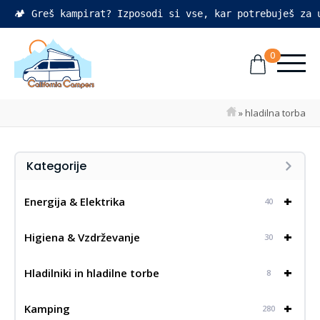
🏕️ Greš kampirat? Izposodi si vse, kar potrebuješ za
0
»
hladilna torba
Kategorije
+
Energija & Elektrika
40
+
Higiena & Vzdrževanje
30
+
Hladilniki in hladilne torbe
8
+
Kamping
280