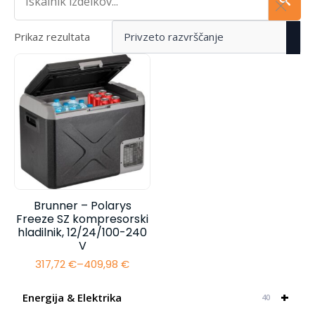
Prikaz rezultata
Brunner – Polarys
Freeze SZ kompresorski
hladilnik, 12/24/100-240
V
317,72
€
–
409,98
€
Cenovni
razpon:
od
+
Energija & Elektrika
40
317,72 €