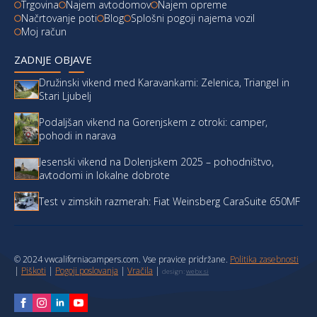
Trgovina
Najem avtodomov
Najem opreme
Načrtovanje poti
Blog
Splošni pogoji najema vozil
Moj račun
ZADNJE OBJAVE
Družinski vikend med Karavankami: Zelenica, Triangel in
Stari Ljubelj
Podaljšan vikend na Gorenjskem z otroki: camper,
pohodi in narava
Jesenski vikend na Dolenjskem 2025 – pohodništvo,
avtodomi in lokalne dobrote
Test v zimskih razmerah: Fiat Weinsberg CaraSuite 650MF
© 2024 vwcaliforniacampers.com. Vse pravice pridržane.
Politika zasebnosti
|
Piškoti
|
Pogoji poslovanja
|
Vračila
|
design:
webx.si