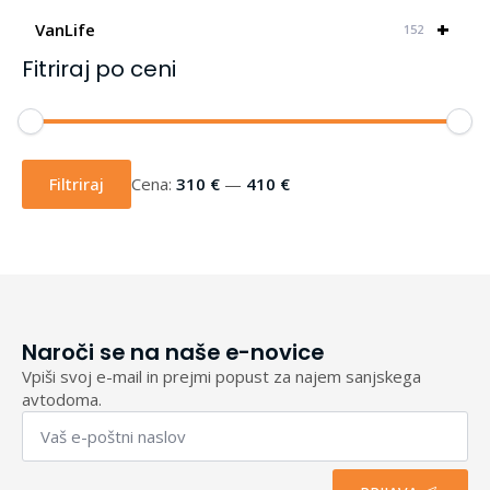
+
VanLife
152
Fitriraj po ceni
Min
Max
cena
cena
Filtriraj
Cena:
310 €
—
410 €
Naroči se na naše e-novice
Vpiši svoj e-mail in prejmi popust za najem sanjskega
avtodoma.
Email
*