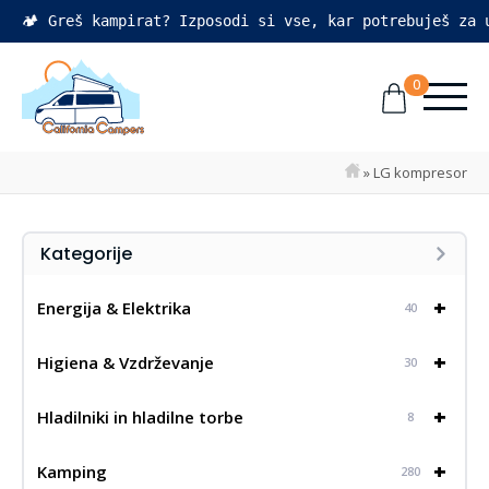
🏕️ Greš kampirat? Izposodi si vse, kar potrebuješ za
0
»
LG kompresor
Kategorije
+
Energija & Elektrika
40
+
Higiena & Vzdrževanje
30
+
Hladilniki in hladilne torbe
8
+
Kamping
280