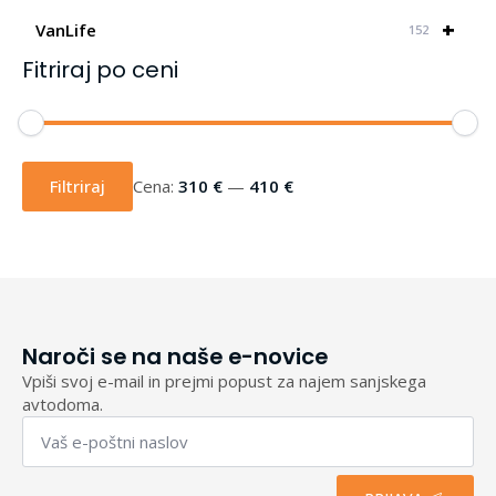
+
VanLife
152
Fitriraj po ceni
Min
Max
cena
cena
Filtriraj
Cena:
310 €
—
410 €
Naroči se na naše e-novice
Vpiši svoj e-mail in prejmi popust za najem sanjskega
avtodoma.
Email
*