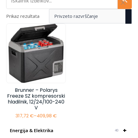
Prikaz rezultata
Brunner – Polarys
Freeze SZ kompresorski
hladilnik, 12/24/100-240
V
317,72
€
–
409,98
€
Cenovni
razpon:
od
+
Energija & Elektrika
40
317,72 €