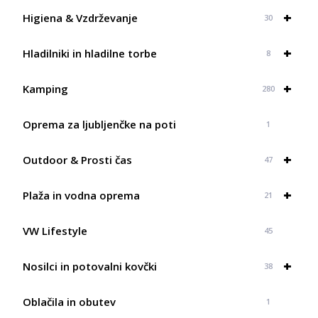
do
+
409,98 €
Higiena & Vzdrževanje
30
+
Hladilniki in hladilne torbe
8
+
Kamping
280
Oprema za ljubljenčke na poti
1
+
Outdoor & Prosti čas
47
+
Plaža in vodna oprema
21
VW Lifestyle
45
+
Nosilci in potovalni kovčki
38
Oblačila in obutev
1