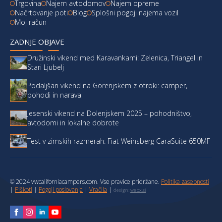
Trgovina
Najem avtodomov
Najem opreme
Načrtovanje poti
Blog
Splošni pogoji najema vozil
Moj račun
ZADNJE OBJAVE
Družinski vikend med Karavankami: Zelenica, Triangel in
Stari Ljubelj
Podaljšan vikend na Gorenjskem z otroki: camper,
pohodi in narava
Jesenski vikend na Dolenjskem 2025 – pohodništvo,
avtodomi in lokalne dobrote
Test v zimskih razmerah: Fiat Weinsberg CaraSuite 650MF
© 2024 vwcaliforniacampers.com. Vse pravice pridržane.
Politika zasebnosti
|
Piškoti
|
Pogoji poslovanja
|
Vračila
|
design:
webx.si