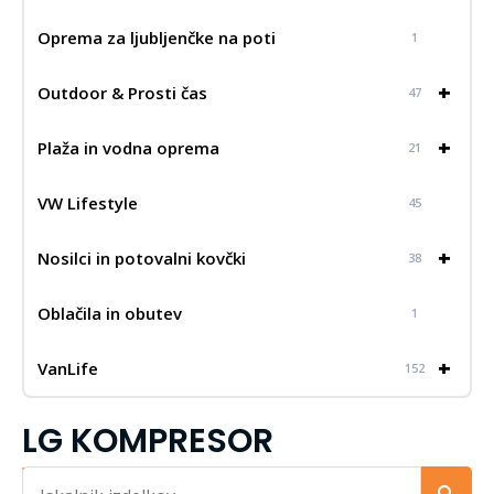
Oprema za ljubljenčke na poti
1
+
Outdoor & Prosti čas
47
+
Plaža in vodna oprema
21
VW Lifestyle
45
+
Nosilci in potovalni kovčki
38
Oblačila in obutev
1
+
VanLife
152
LG KOMPRESOR
Iskalnik...