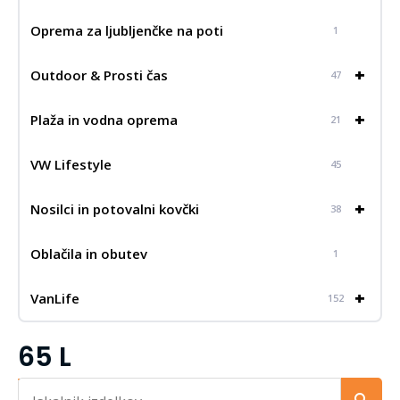
Oprema za ljubljenčke na poti
1
+
Outdoor & Prosti čas
47
+
Plaža in vodna oprema
21
VW Lifestyle
45
+
Nosilci in potovalni kovčki
38
Oblačila in obutev
1
+
VanLife
152
65 L
Iskalnik...