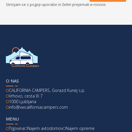
Strinjam se s pogoji uporabe in želim prejemati e-novice.
O NAS
CALIFORNIA CAMPERS, Gorazd Kunej s.p.
Vrhovci, cesta IX 7
1000 Ljubljana
info@vwcaliforniacampers.com
MENU
Trgovina
Najem avtodomov
Najem opreme