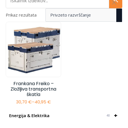
Prikaz rezultata
Frankana Freiko –
Zložljiva transportna
škatla
30,70
€
–
40,95
€
Cenovni
razpon:
od
+
Energija & Elektrika
40
30,70 €
do