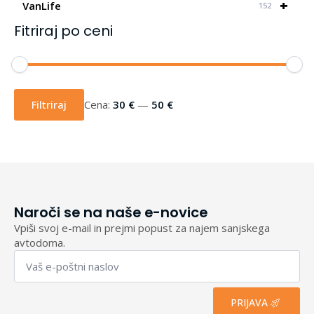
+
VanLife
152
Fitriraj po ceni
Min
Max
cena
cena
Filtriraj
Cena:
30 €
—
50 €
Naroči se na naše e-novice
Vpiši svoj e-mail in prejmi popust za najem sanjskega
avtodoma.
Email
*
PRIJAVA