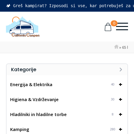
🏕️ Greš kampirat? Izposodi si vse, kar potrebuješ za
0
»
65 l
Kategorije
+
Energija & Elektrika
40
+
Higiena & Vzdrževanje
30
+
Hladilniki in hladilne torbe
8
+
Kamping
280