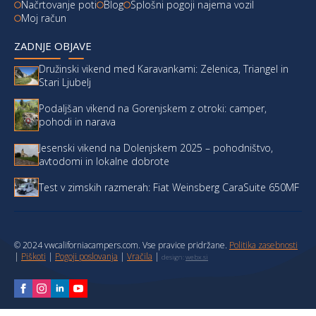
Načrtovanje poti
Blog
Splošni pogoji najema vozil
Moj račun
ZADNJE OBJAVE
Družinski vikend med Karavankami: Zelenica, Triangel in
Stari Ljubelj
Podaljšan vikend na Gorenjskem z otroki: camper,
pohodi in narava
Jesenski vikend na Dolenjskem 2025 – pohodništvo,
avtodomi in lokalne dobrote
Test v zimskih razmerah: Fiat Weinsberg CaraSuite 650MF
© 2024 vwcaliforniacampers.com. Vse pravice pridržane.
Politika zasebnosti
|
Piškoti
|
Pogoji poslovanja
|
Vračila
|
design:
webx.si