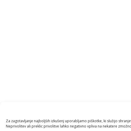
Za zagotavljanje najboljših izkušenj uporabljamo piškotke, ki služijo shran
Neprivolitev ali preklic privolitve lahko negativno vpliva na nekatere zmožnos