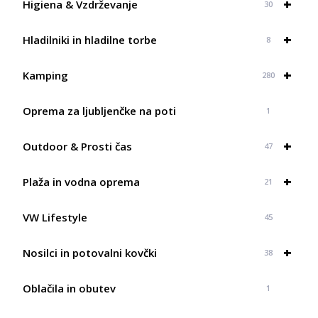
+
40,95 €
Higiena & Vzdrževanje
30
+
Hladilniki in hladilne torbe
8
+
Kamping
280
Oprema za ljubljenčke na poti
1
+
Outdoor & Prosti čas
47
+
Plaža in vodna oprema
21
VW Lifestyle
45
+
Nosilci in potovalni kovčki
38
Oblačila in obutev
1